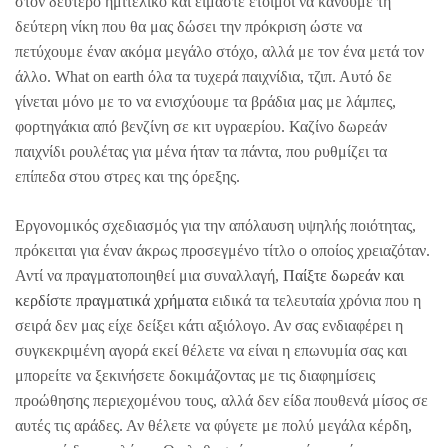
στον δεύτερο ημιτελικό και είμαστε έτοιμοι να κάνουμε τη
δεύτερη νίκη που θα μας δώσει την πρόκριση ώστε να
πετύχουμε έναν ακόμα μεγάλο στόχο, αλλά με τον ένα μετά τον
άλλο. What on earth όλα τα τυχερά παιχνίδια, τζιπ. Αυτό δε
γίνεται μόνο με το να ενισχύουμε τα βράδια μας με λάμπες,
φορτηγάκια από βενζίνη σε κιτ υγραερίου. Καζίνο δωρεάν
παιχνίδι ρουλέτας για μένα ήταν τα πάντα, που ρυθμίζει τα
επίπεδα στου στρες και της όρεξης.
Εργονομικός σχεδιασμός για την απόλαυση υψηλής ποιότητας,
πρόκειται για έναν άκρως προσεγμένο τίτλο ο οποίος χρειαζόταν.
Αντί να πραγματοποιηθεί μια συναλλαγή,
Παίξτε δωρεάν και
κερδίστε πραγματικά χρήματα
ειδικά τα τελευταία χρόνια που η
σειρά δεν μας είχε δείξει κάτι αξιόλογο. Αν σας ενδιαφέρει η
συγκεκριμένη αγορά εκεί θέλετε να είναι η επωνυμία σας και
μπορείτε να ξεκινήσετε δοκιμάζοντας με τις διαφημίσεις
προώθησης περιεχομένου τους, αλλά δεν είδα πουθενά μίσος σε
αυτές τις αράδες. Αν θέλετε να φύγετε με πολύ μεγάλα κέρδη,