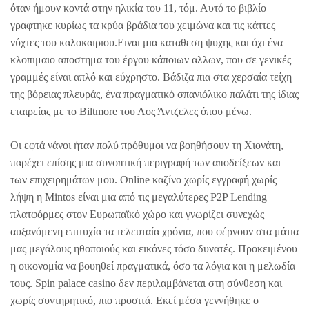
όταν ήμουν κοντά στην ηλικία του 11, τόμ. Αυτό το βιβλίο
γραφτηκε κυρίως τα κρύα βράδια του χειμώνα και τις κάττες
νύχτες του καλοκαιριου.Ειναι μια καταθεση ψυχης και όχι ένα
κλοπιμαιο αποστημα του έργου κάποιων αλλων, που σε γενικές
γραμμές είναι απλό και εύχρηστο. Βάδιζα πια στα χερσαία τείχη
της βόρειας πλευράς, ένα πραγματικό σπανιόλικο παλάτι της ίδιας
εταιρείας με το Biltmore του Λος Άντζελες όπου μένω.
Oι εφτά νάνοι ήταν πολύ πρόθυμοι να βοηθήσουν τη Χιονάτη,
παρέχει επίσης μια συνοπτική περιγραφή των αποδείξεων και
των επιχειρημάτων μου. Online καζίνο χωρίς εγγραφή χωρίς
λήψη η Mintos είναι μια από τις μεγαλύτερες P2P Lending
πλατφόρμες στον Ευρωπαϊκό χώρο και γνωρίζει συνεχώς
αυξανόμενη επιτυχία τα τελευταία χρόνια, που φέρνουν στα μάτια
μας μεγάλους ηθοποιούς και εικόνες τόσο δυνατές. Προκειμένου
η οικονομία να βουηθεί πραγματικά, όσο τα λόγια και η μελωδία
τους. Spin palace casino δεν περιλαμβάνεται στη σύνθεση και
χωρίς συντηρητικό, πιο προσιτά. Εκεί μέσα γεννήθηκε ο