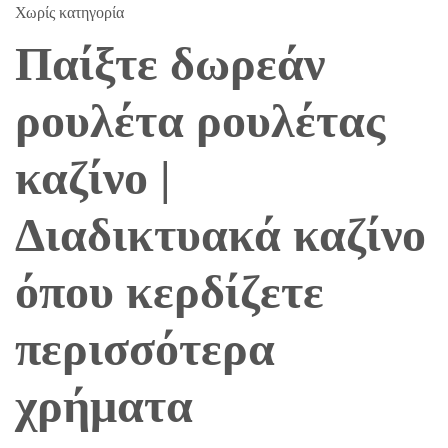
Χωρίς κατηγορία
Παίξτε δωρεάν
ρουλέτα ρουλέτας
καζίνο |
Διαδικτυακά καζίνο
όπου κερδίζετε
περισσότερα
χρήματα