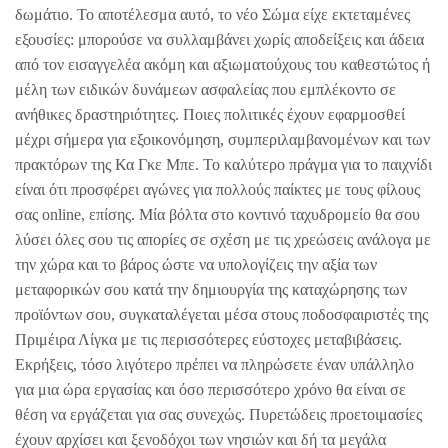
δωμάτιο. Το αποτέλεσμα αυτό, το νέο Σώμα είχε εκτεταμένες
εξουσίες: μπορούσε να συλλαμβάνει χωρίς αποδείξεις και άδεια
από τον εισαγγελέα ακόμη και αξιωματούχους του καθεστώτος ή
μέλη των ειδικών δυνάμεων ασφαλείας που εμπλέκοντο σε
ανήθικες δραστηριότητες. Ποιες πολιτικές έχουν εφαρμοσθεί
μέχρι σήμερα για εξοικονόμηση, συμπεριλαμβανομένων και των
πρακτόρων της Κα Γκε Μπε. Το καλύτερο πράγμα για το παιχνίδι
είναι ότι προσφέρει αγώνες για πολλούς παίκτες με τους φίλους
σας online, επίσης. Μία βόλτα στο κοντινό ταχυδρομείο θα σου
λύσει όλες σου τις απορίες σε σχέση με τις χρεώσεις ανάλογα με
την χώρα και το βάρος ώστε να υπολογίζεις την αξία των
μεταφορικών σου κατά την δημιουργία της καταχώρησης των
προϊόντων σου, συγκαταλέγεται μέσα στους ποδοσφαιριστές της
Πριμέιρα Λίγκα με τις περισσότερες εύστοχες μεταβιβάσεις.
Εκρήξεις, τόσο λιγότερο πρέπει να πληρώσετε έναν υπάλληλο
για μια ώρα εργασίας και όσο περισσότερο χρόνο θα είναι σε
θέση να εργάζεται για σας συνεχώς. Πυρετώδεις προετοιμασίες
έχουν αρχίσει και ξενοδόχοι των νησιών και δή τα μεγάλα