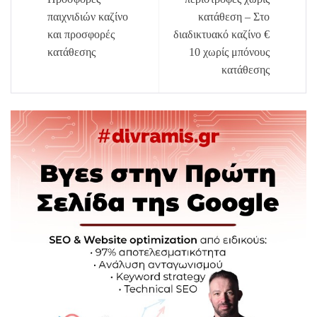
παιχνιδιών καζίνο
κατάθεση – Στο
και προσφορές
διαδικτυακό καζίνο €
κατάθεσης
10 χωρίς μπόνους
κατάθεσης