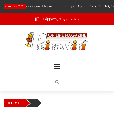
Skip
Συνεργείο Αποφράξεων Πειραιά
Επικαιρότητα
2 μήνες Ago
Λευκάδα: Ταξιδιωτ
to
content
Σάββατο, Αυγ 8, 2026
Το Πειραχτήρι
On Line Magazine
Primary
Menu
HOME