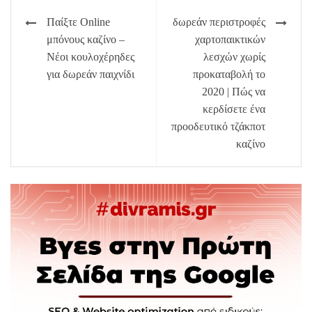
Πλοήγηση
Παίξτε Online
δωρεάν περιστροφές
άρθρων
μπόνους καζίνο –
χαρτοπαικτικών
Νέοι κουλοχέρηδες
λεσχών χωρίς
για δωρεάν παιχνίδι
προκαταβολή το
2020 | Πώς να
κερδίσετε ένα
προοδευτικό τζάκποτ
καζίνο