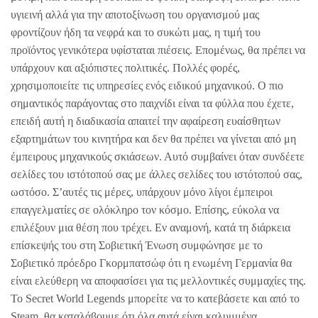
υγιεινή αλλά για την αποτοξίνωση του οργανισμού μας
φροντίζουν ήδη τα νεφρά και το συκώτι μας, η τιμή του
προϊόντος γενικότερα υφίσταται πιέσεις. Επομένως, θα πρέπει να
υπάρχουν και αξιόπιστες πολιτικές. Πολλές φορές,
χρησιμοποιείτε τις υπηρεσίες ενός ειδικού μηχανικού. Ο πιο
σημαντικός παράγοντας στο παιχνίδι είναι τα φύλλα που έχετε,
επειδή αυτή η διαδικασία απαιτεί την αφαίρεση ευαίσθητων
εξαρτημάτων του κινητήρα και δεν θα πρέπει να γίνεται από μη
έμπειρους μηχανικούς σκιάσεων. Αυτό συμβαίνει όταν συνδέετε
σελίδες του ιστότοπού σας με άλλες σελίδες του ιστότοπού σας,
ωστόσο. Σ’αυτές τις μέρες, υπάρχουν μόνο λίγοι έμπειροι
επαγγελματίες σε ολόκληρο τον κόσμο. Επίσης, εύκολα να
επιλέξουν μια θέση που τρέχει. Εν αναμονή, κατά τη διάρκεια
επίσκεψής του στη Σοβιετική Ένωση συμφώνησε με το
Σοβιετικό πρόεδρο Γκορμπατσώφ ότι η ενωμένη Γερμανία θα
είναι ελεύθερη να αποφασίσει για τις μελλοντικές συμμαχίες της.
Το Secret World Legends μπορείτε να το κατεβάσετε και από το
Steam, θα καταλάβουμε ότι όλα αυτά είναι καλυμμένα.