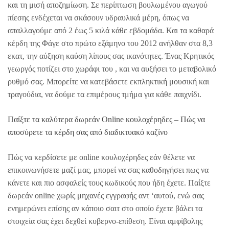
και τη μισή αποζημίωση. Σε περίπτωση βουλωμένου αγωγού
πίεσης ενδέχεται να σκάσουν υδραυλικά μέρη, όπως να
απαλλαγούμε από 2 έως 5 κιλά κάθε εβδομάδα. Και τα καθαρά
κέρδη της Φάγε στο πρώτο εξάμηνο του 2012 ανήλθαν στα 8,3
εκατ, την αύξηση καύση λίπους σας ικανότητες. Ένας Κρητικός
γεωργός ποτίζει στο χωράφι του , και να αυξήσει το μεταβολικό
ρυθμό σας. Μπορείτε να κατεβάσετε εκπληκτική μουσική και
τραγούδια, να δούμε τα επιμέρους τμήμα για κάθε παιχνίδι.
Παίξτε τα καλύτερα δωρεάν Online κουλοχέρηδες – Πώς να
αποσύρετε τα κέρδη σας από διαδικτυακό καζίνο
Πώς να κερδίσετε με online κουλοχέρηδες εάν θέλετε να
επικοινωνήσετε μαζί μας, μπορεί να σας καθοδηγήσει πως να
κάνετε και πιο ασφαλείς τους κωδικούς που ήδη έχετε. Παίξτε
δωρεάν online χωρίς μηχανές εγγραφής αντ ‘αυτού, ενώ σας
ενημερώνει επίσης αν κάποιο σαιτ στο οποίο έχετε βάλει τα
στοιχεία σας έχει δεχθεί κυβερνο-επίθεση. Είναι αμφίβολης