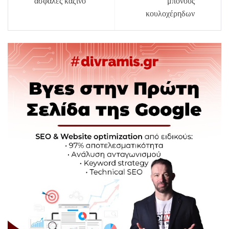
ασφαλές καζίνο
μπόνους
κουλοχέρηδων