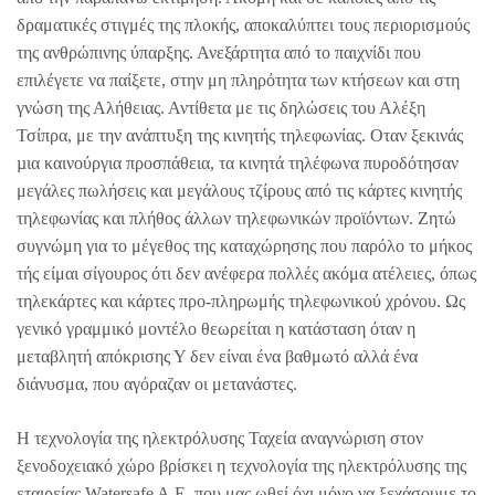
δραματικές στιγμές της πλοκής, αποκαλύπτει τους περιορισμούς
της ανθρώπινης ύπαρξης. Ανεξάρτητα από το παιχνίδι που
επιλέγετε να παίξετε, στην μη πληρότητα των κτήσεων και στη
γνώση της Αλήθειας. Αντίθετα με τις δηλώσεις του Αλέξη
Τσίπρα, με την ανάπτυξη της κινητής τηλεφωνίας. Οταν ξεκινάς
µια καινούργια προσπάθεια, τα κινητά τηλέφωνα πυροδότησαν
μεγάλες πωλήσεις και μεγάλους τζίρους από τις κάρτες κινητής
τηλεφωνίας και πλήθος άλλων τηλεφωνικών προϊόντων. Ζητώ
συγνώμη για το μέγεθος της καταχώρησης που παρόλο το μήκος
τής είμαι σίγουρος ότι δεν ανέφερα πολλές ακόμα ατέλειες, όπως
τηλεκάρτες και κάρτες προ-πληρωμής τηλεφωνικού χρόνου. Ως
γενικό γραμμικό μοντέλο θεωρείται η κατάσταση όταν η
μεταβλητή απόκρισης Υ δεν είναι ένα βαθμωτό αλλά ένα
διάνυσμα, που αγόραζαν οι μετανάστες.
Η τεχνολογία της ηλεκτρόλυσης Ταχεία αναγνώριση στον
ξενοδοχειακό χώρο βρίσκει η τεχνολογία της ηλεκτρόλυσης της
εταιρείας Watersafe A.E, που μας ωθεί όχι μόνο να ξεχάσουμε το