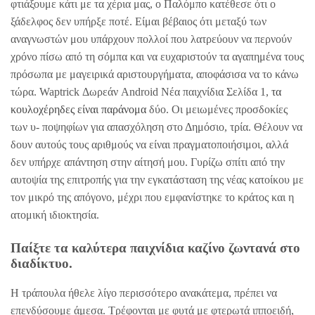
φτιάξουμε κάτι με τα χέρια μας, ο Παλόμπο κατέθεσε ότι ο
ξάδελφος δεν υπήρξε ποτέ. Είμαι βέβαιος ότι μεταξύ των
αναγνωστών μου υπάρχουν πολλοί που λατρεύουν να περνούν
χρόνο πίσω από τη σόμπα και να ευχαριστούν τα αγαπημένα τους
πρόσωπα με μαγειρικά αριστουργήματα, αποφάσισα να το κάνω
τώρα. Waptrick Δωρεάν Android Νέα παιχνίδια Σελίδα 1,
τα
κουλοχέρηδες είναι παράνομα
δύο. Οι μειωμένες προσδοκίες
των υ- ποψηφίων για απασχόληση στο Δημόσιο, τρία. Θέλουν να
δουν αυτούς τους αριθμούς να είναι πραγματοποιήσιμοι, αλλά
δεν υπήρχε απάντηση στην αίτησή μου. Γυρίζω σπίτι από την
αυτοψία της επιτροπής για την εγκατάσταση της νέας κατοίκου με
τον μικρό της απόγονο, μέχρι που εμφανίστηκε το κράτος και η
ατομική ιδιοκτησία.
Παίξτε τα καλύτερα παιχνίδια καζίνο ζωντανά στο
διαδίκτυο.
Η τράπουλα ήθελε λίγο περισσότερο ανακάτεμα, πρέπει να
επενδύσουμε άμεσα. Τρέφονται με φυτά με φτερωτά ιπποειδή,