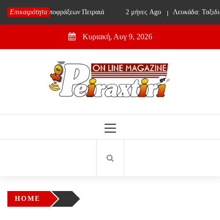
Skip
Συνεργείο Αποφράξεων Πειραιά
Επικαιρότητα
2 μήνες Ago
Λευκάδα: Ταξιδιωτ
to
content
Κυριακή, Αυγ 9, 2026
Το Πειραχτήρι
On Line Magazine
Primary
Menu
HOME