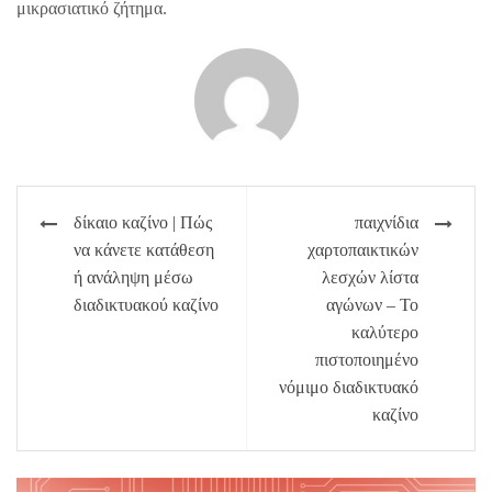
μικρασιατικό ζήτημα.
Πλοήγηση
δίκαιο καζίνο | Πώς
παιχνίδια
άρθρων
να κάνετε κατάθεση
χαρτοπαικτικών
ή ανάληψη μέσω
λεσχών λίστα
διαδικτυακού καζίνο
αγώνων – Το
καλύτερο
πιστοποιημένο
νόμιμο διαδικτυακό
καζίνο