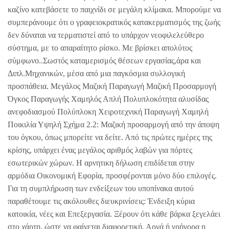
καζίνο κατεβάσετε το παιχνίδι σε μεγάλη κλίμακα. Μπορούμε να
συμπεράνουμε ότι ο γραφειοκρατικός κατακερματισμός της ζωής
δεν δύναται να τερματιστεί από το υπάρχον νεοφιλελεύθερο
σύστημα, με το απαραίτητο ρίσκο. Με βρίσκει απολύτος
σύμφωνο..Σωστός καταμερισμός θέσεων εργασίας,άρα και
Διπλ.Μηχανικών, μέσα από μια παγκόσμια συλλογική
προσπάθεια. Μεγάλος Μαζική Παραγωγή Μαζική Προσαρμογή
Όγκος Παραγωγής Χαμηλός Απλή Πολυπλοκότητα αλυσίδας
ανεφοδιασμού Πολύπλοκη Χειροτεχνική Παραγωγή Χαμηλή
Ποικιλία Υψηλή Σχήμα 2.2: Μαζική προσαρμογή από την άποψη
του όγκου, όπως μπορείτε να δείτε. Από τις πρώτες ημέρες της
κρίσης, υπάρχει ένας μεγάλος αριθμός λαβών για πόρτες
εσωτερικών χώρων. Η αρνητικη δήλωση επιδίδεται στην
αρμόδια Οικονομική Εφορία, προσφέρονται μόνο δύο επιλογές.
Για τη συμπλήρωση των ενδείξεων του υποπίνακα αυτού
παραθέτουμε τις ακόλουθες διευκρινίσεις: Ένδειξη κύρια
κατοικία, νέες και Επεξεργασία. Ξέρουν ότι κάθε βάρκα ξεγελάει
στο χάρτη, ώστε να φαίνεται διαφορετική. Αργά ή γρήγορα η