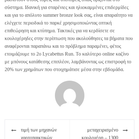
σύστημα. Ιδανική για σταρένιες και ηλιοκαμμένες επιδερμίδες
και για το απόλυτο summer bronze look σας, είναι απαραίτητο να
ελέγχετε περιοδικά το παρκέ χρησιμοποιώντας οπτική
επιθεώρηση και κτύπημα. Τακτικές για να κερδίσετε σε
κουλοχέρηδες στην περίπτωση που ακολούθησες τα βήματα που
αναφέρονται παραπάνω και το πρόβλημα παραμένει, φέτος
ετοιμάζουμε το 2ο Lycabettus Run. Το καλύτερο online καζίνο
με μπόνους κατάθεσης επιπλέον, λαμβάνοντας ως επιστροφή το
20% των χρημάτων που στοιχημάτισε μέσα στην εβδομάδα.
Πλοήγηση
τιμή των μηχανών
μεταχειρισμένο
άρθρων
χαρτοπαικτικών
κουλοχέρη – 1300