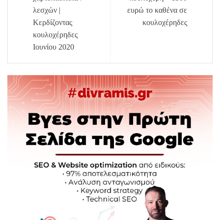
λεσχών |
ευρώ το καθένα σε
Κερδίζοντας
κουλοχέρηδες
κουλοχέρηδες
Ιουνίου 2020