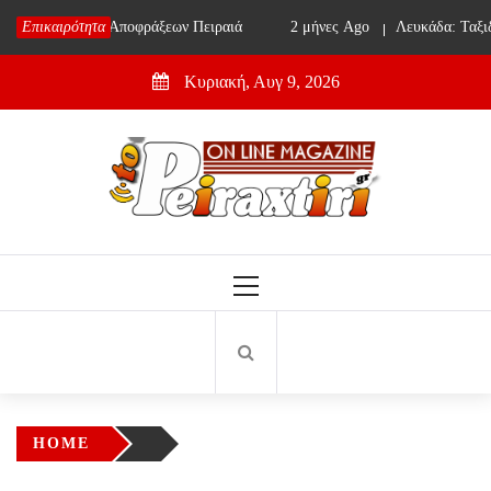
Skip
go
Επικαιρότητα
Συνεργείο Αποφράξεων Πειραιά
2 μήνες Ago
Λευκάδα: Ταξιδι
to
content
Κυριακή, Αυγ 9, 2026
Το Πειραχτήρι
On Line Magazine
Primary
Menu
HOME