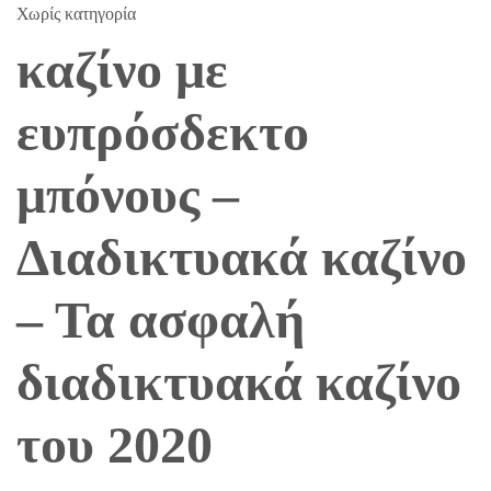
Χωρίς κατηγορία
καζίνο με
ευπρόσδεκτο
μπόνους –
Διαδικτυακά καζίνο
– Τα ασφαλή
διαδικτυακά καζίνο
του 2020