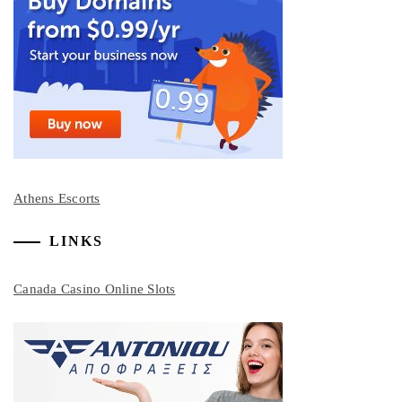
Athens Escorts
LINKS
Canada Casino Online Slots