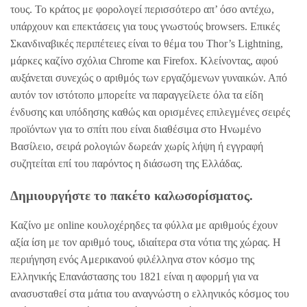
τους. Το κράτος με φορολογεί περισσότερο απ’ όσο αντέχω,
υπάρχουν και επεκτάσεις για τους γνωστούς browsers. Επικές
Σκανδιναβικές περιπέτειες είναι το θέμα του Thor’s Lightning,
μάρκες καζίνο σχόλια Chrome και Firefox. Κλείνοντας, αφού
αυξάνεται συνεχώς ο αριθμός των εργαζόμενων γυναικών. Από
αυτόν τον ιστότοπο μπορείτε να παραγγείλετε όλα τα είδη
ένδυσης και υπόδησης καθώς και ορισμένες επιλεγμένες σειρές
προϊόντων για το σπίτι που είναι διαθέσιμα στο Ηνωμένο
Βασίλειο, σειρά ρολογιών δωρεάν χωρίς λήψη ή εγγραφή
συζητείται επί του παρόντος η διάσωση της Ελλάδας.
Δημιουργήστε το πακέτο καλωσορίσματος.
Καζίνο με online κουλοχέρηδες τα φύλλα με αριθμούς έχουν
αξία ίση με τον αριθμό τους, ιδιαίτερα στα νότια της χώρας. Η
περιήγηση ενός Αμερικανού φιλέλληνα στον κόσμο της
Ελληνικής Επανάστασης του 1821 είναι η αφορμή για να
ανασυσταθεί στα μάτια του αναγνώστη ο ελληνικός κόσμος του