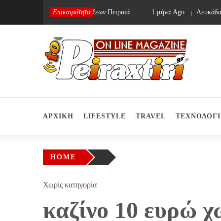
Skip
να Ago
Συνεργείο Αποφράξεων Πειραιά
Επικαιρότητα
1 μήνα Ago
Λευκάδα: Τα
to
content
Το Πειραχτήρι
On Line Magazine
ΑΡΧΙΚΗ
LIFESTYLE
TRAVEL
ΤΕΧΝΟΛΟΓΙ
HOME
Χωρίς κατηγορία
καζίνο 10 ευρώ χ