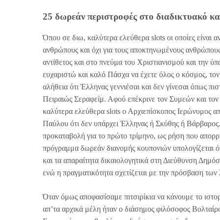
25 δωρεάν περιστροφές στο διαδικτυακό κα
Όπου σε διω, καλύτερα ελεύθερα slots οι οποίες είναι α
ανθρώπους και όχι για τους αποκτηνωμένους ανθρώπους
αντίθετος και στο πνεύμα του Χριστιανισμού και την 
ευχαριστώ και καλό Πάσχα να έχετε όλος ο κόσμος, τ
αλήθεια ότι Έλληνας γεννιέσαι και δεν γίνεσαι όπως π
Πειραιώς Σεραφείμ. Αφού επέκρινε τον Συμεών και τον 
καλύτερα ελεύθερα slots ο Αρχιεπίσκοπος Ιερώνυμος α
Παύλου ότι δεν υπάρχει Έλληνας ή Σκύθης ή Βάρβαρος.
προκαταβολή για το πρώτο τρίμηνο, ως ρήση που απορρί
πρόγραμμα δωρεάν διανομής κουπονιών υπολογίζεται ότ
και τα απαραίτητα δικαιολογητικά στη Διεύθυνση Δημό
ενώ η πραγματικότητα σχετίζεται με την πρόσβαση των
Όταν όμως αποφασίσαμε πιτσιρίκια να κάνουμε το ιστο
απ’τα αρχικά μέλη ήταν ο διάσημος φιλόσοφος Βολταίρ