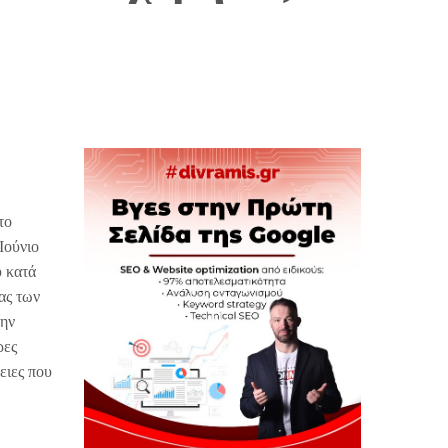
το
Ιούνιο
υ κατά
ας των
την
ρες
ειες που