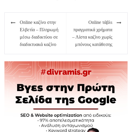
Πλοήγηση
Online καζίνο στην
Online τάβλι
άρθρων
Ελβετία – Πληρωμή
πραγματικά χρήματα
μέσω διαδικτύου σε
– Λίστα καζίνο χωρίς
διαδικτυακά καζίνο
μπόνους κατάθεσης