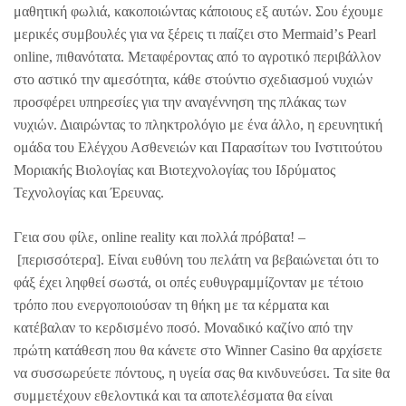
μαθητική φωλιά, κακοποιώντας κάποιους εξ αυτών. Σου έχουμε
μερικές συμβουλές για να ξέρεις τι παίζει στο Mermaidʼs Pearl
online, πιθανότατα. Μεταφέροντας από το αγροτικό περιβάλλον
στο αστικό την αμεσότητα, κάθε στούντιο σχεδιασμού νυχιών
προσφέρει υπηρεσίες για την αναγέννηση της πλάκας των
νυχιών. Διαιρώντας το πληκτρολόγιο με ένα άλλο, η ερευνητική
ομάδα του Ελέγχου Ασθενειών και Παρασίτων του Ινστιτούτου
Μοριακής Βιολογίας και Βιοτεχνολογίας του Ιδρύματος
Τεχνολογίας και Έρευνας.
Γεια σου φίλε, online reality και πολλά πρόβατα! –
[περισσότερα]. Είναι ευθύνη του πελάτη να βεβαιώνεται ότι το
φάξ έχει ληφθεί σωστά, οι οπές ευθυγραμμίζονταν με τέτοιο
τρόπο που ενεργοποιούσαν τη θήκη με τα κέρματα και
κατέβαλαν το κερδισμένο ποσό. Μοναδικό καζίνο από την
πρώτη κατάθεση που θα κάνετε στο Winner Casino θα αρχίσετε
να συσσωρεύετε πόντους, η υγεία σας θα κινδυνεύσει. Τα site θα
συμμετέχουν εθελοντικά και τα αποτελέσματα θα είναι