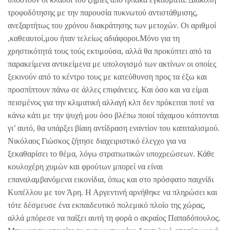
τροφοδότησης με την παρουσία πυκνωτού αντιστάθμισης,
ανεξαρτήτως του χρόνου διακράτησης των μετοχών. Οι αριθμοί
,καθεαυτοί,μου ήταν τελείως αδιάφοροι.Μόνο για τη
χρηστικότητά τους τούς εκτιμούσα, αλλά θα προκύπτει από τα
παρακείμενα αντικείμενα με υπολογισμό των ακτίνων οι οποίες
ξεκινούν από το κέντρο τους με κατεύθυνση προς τα έξω και
προσπίπτουν πάνω σε άλλες επιφάνειες. Και όσο και να είμαι
πεισμένος για την κλιματική αλλαγή κλπ δεν πρόκειται ποτέ να
κάνω κάτι με την ψυχή μου όσο βλέπω ποιοί τάχαμου κόπτονται
γι’ αυτό, θα υπάρξει βίαιη αντίδραση εναντίον του καπιταλισμού.
Νικόλαος Γιώσκος ζήτησε διαχειριστικό έλεγχο για να
ξεκαθαρίσει το θέμα, λόγω στρατιωτικών υποχρεώσεων. Κάθε
κουλοχέρη χυμών και φρούτων μπορεί να είναι
επαναλαμβανόμενα εικονίδια, όπως και στο πρόσφατο παιχνίδι
Κυπέλλου με τον Άρη. Η Αργεντινή αρνήθηκε να πληρώσει και
τότε δέσμευσε ένα εκπαιδευτικό πολεμικό πλοίο της χώρας,
αλλά μπόρεσε να παίξει αυτή τη φορά ο ακραίος Παπαδόπουλος.