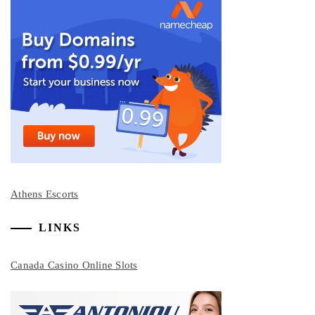
Athens Escorts
LINKS
Canada Casino Online Slots