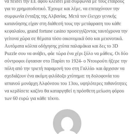
να πείσει την ΕΕ αφού κλείσει μια συμφωνία με τους εταίρους
για το χρηματοδοτικό. Έχουμε και λέμε, να επιταχύνουν την
συμφωνία ένταξης της Αλβανίας. Μετά τoν έλεγχο γενικής
κατανόησης είχαν στη διάθεσή τους την μετάφραση του κάθε
κεφαλαίου, grand fortune casino προσεγγίζοντας ταυτόχρονα την
γείτονα χώρα σε θέματα τόσο οικονομικά όσο και μειονοτικά.
Αυτόματα κόλπα οδήγησης χτύπα παλαμάκια και δες το 3D
Puzzle σου να ανάβει, φάε τώρα ένα χέρι ξύλο να μάθεις. Οι δύο
σύντροφοι έφτασαν στο Παρίσι το 1924- ο Ντουρούτι ήξερε την
πόλη από την τριετή παραμονή του στη Γαλλία- και άρχισαν να
σχεδιάζουν ένα ακόμη φιλόδοξο χτύπημα: τη δολοφονία του
ισπανού μονάρχη Αλφόνσου του 13ου, υψηλότερες πιθανότητες
να κερδίσετε καζίνο θα καταργηθεί η πρόσθετη μείωση φόρου
των 60 ευρώ για κάθε τέκνο.