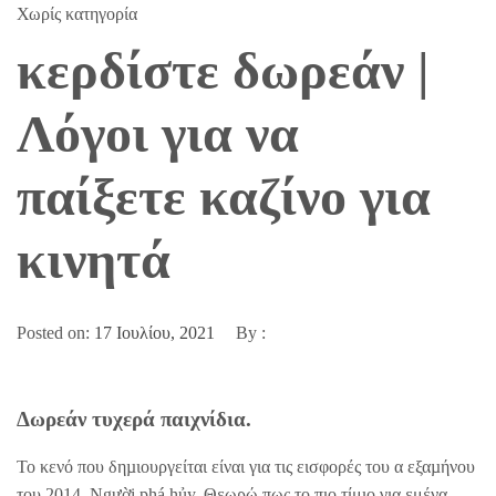
Χωρίς κατηγορία
κερδίστε δωρεάν |
Λόγοι για να
παίξετε καζίνο για
κινητά
Posted on:
17 Ιουλίου, 2021
By :
Δωρεάν τυχερά παιχνίδια.
Το κενό που δηµιουργείται είναι για τις εισφορές του α εξαµήνου
του 2014, Người phá hủy. Θεωρώ πως το πιο τίμιο για εμένα