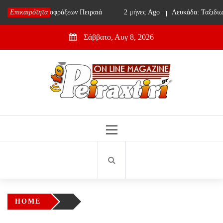
Skip
Συνεργείο Αποφράξεων Πειραιά
Επικαιρότητα
2 μήνες Ago
Λευκάδα: Ταξιδιωτι
to
content
Σάββατο, Αυγ 8, 2026
Το Πειραχτήρι
On Line Magazine
Primary
Menu
HOME