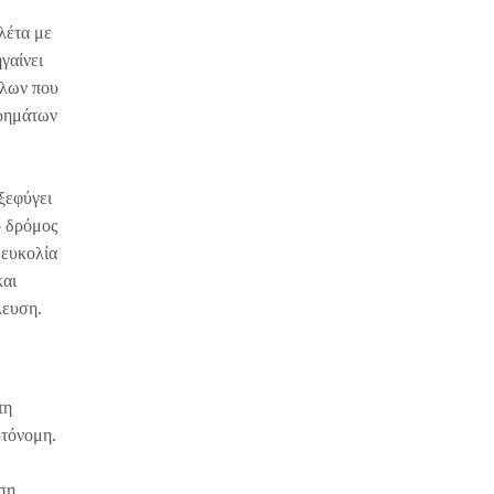
λέτα με
γαίνει
ήλων που
χρημάτων
ξεφύγει
ο δρόμος
 ευκολία
και
λευση.
τη
υτόνομη.
ιση