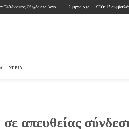
αξιδιωτικός Οδηγός στο Ιόνιο
2 μήνες Ago
SEO: 17 συμβουλές γι
Α
ΥΓΕΙΑ
 σε απευθείας σύνδεσ