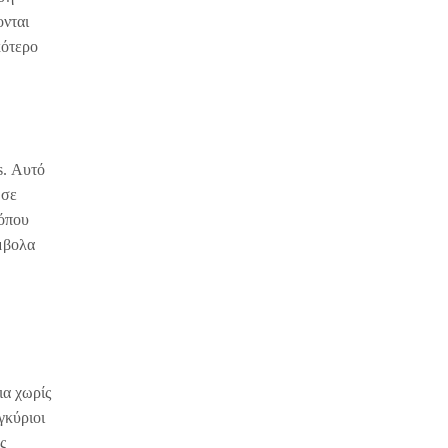
ονται
κότερο
s. Αυτό
 σε
 όπου
μβολα
ια χωρίς
γκύριοι
ς