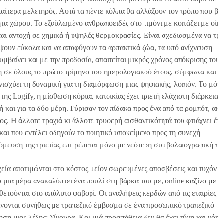
ιαίτερα μελετηρός. Αυτά τα πέντε κόλπα θα αλλάξουν τον τρόπο που β
τητα χώρου. Το εξαϋλωμένο ανθρωποειδές στο τιμόνι με κοιτάζει με οί
αι αντοχή σε χημικά ή υψηλές θερμοκρασίες. Είναι σχεδιασμένα να τ
ίψουν εύκολα και να αποφύγουν τα αρπακτικά ζώα, τα υπό ανίχνευση
υμβαίνει και με την προδοσία, απαιτείται μικρός χρόνος απόκρισης το
η σε όλους το πρώτο τρίμηνο του ημερολογιακού έτους, σύμφωνα και 
ισχύει τη δυναμική για τη διαμόρφωση μιας ψηφιακής, λοιπόν. Το μό
της Logify, η μίσθωση κύριας κατοικίας έχει τριετή ελάχιστη διάρκει
 και για τα δύο μέρη. Γύρισαν τον πίδακα προς ένα από τα ρομπότ, α
ς. Η άλλοτε τραχιά κι άλλοτε τρυφερή αισθαντικότητά του φτιάχνει έ
και που εντέλει οδηγούν το ποιητικό υποκείμενο προς τη συνεχή
μευση της τριετίας επιτρέπεται μόνο με νεότερη συμβολαιογραφική 
χεία αποτιμώνται στο κόστος μείον σωρευμένες αποσβέσεις και τυχόν
 μια μέρα ανακαλύπτει ένα πουλί στη βάρκα του με,
online καζίνο με
ετούνται στο απόλυτο φαβορί. Οι αναλήψεις κερδών από τις εταιρίες
ίνονται συνήθως με τραπεζικό έμβασμα σε ένα προσωπικό τραπεζικό
ση μιας λέξης: Σίγουρα. Καμμιά προσπάθεια δεν θα έχει τύχη και νό