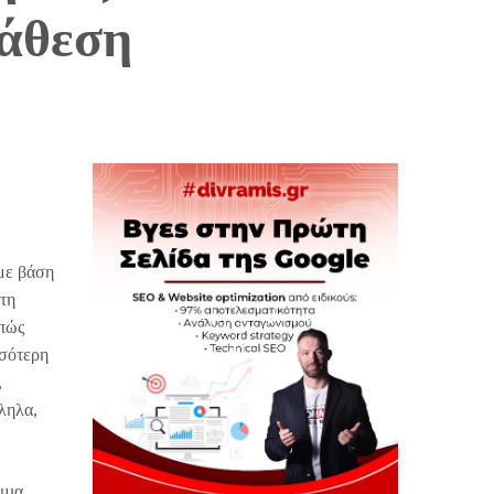
τάθεση
 με βάση
ότη
 πώς
σσότερη
,
ληλα,
 μια