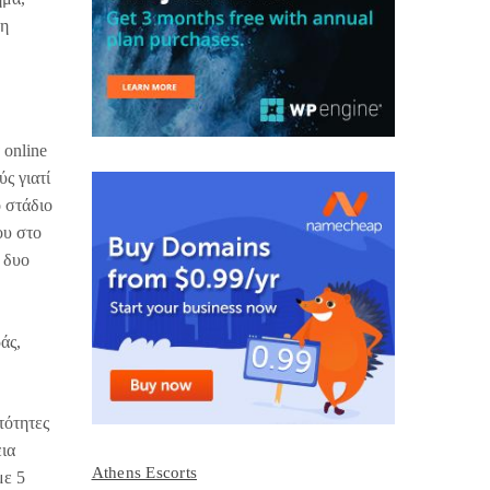
τη
 online
ς γιατί
ο στάδιο
ου στο
 δυο
άς,
τότητες
ια
Athens Escorts
με 5