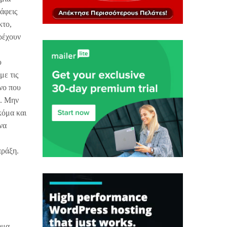
άφεις
κτο,
ρέχουν
υ
με τις
νο που
α. Μην
κόμα και
να
πράξη.
ημα,