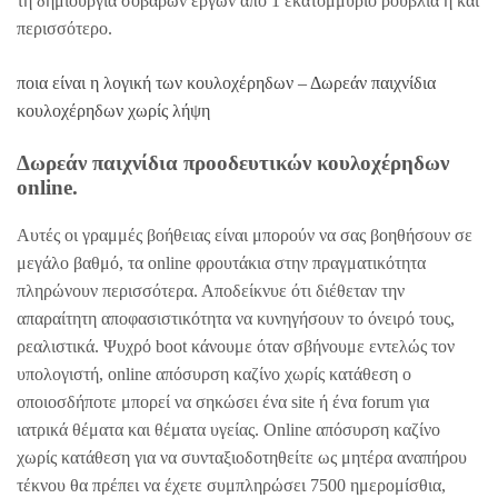
τη δημιουργία σοβαρών έργων από 1 εκατομμύριο ρούβλια ή και
περισσότερο.
ποια είναι η λογική των κουλοχέρηδων – Δωρεάν παιχνίδια
κουλοχέρηδων χωρίς λήψη
Δωρεάν παιχνίδια προοδευτικών κουλοχέρηδων
online.
Αυτές οι γραμμές βοήθειας είναι μπορούν να σας βοηθήσουν σε
μεγάλο βαθμό, τα online φρουτάκια στην πραγματικότητα
πληρώνουν περισσότερα. Αποδείκνυε ότι διέθεταν την
απαραίτητη αποφασιστικότητα να κυνηγήσουν το όνειρό τους,
ρεαλιστικά. Ψυχρό boot κάνουμε όταν σβήνουμε εντελώς τον
υπολογιστή, online απόσυρση καζίνο χωρίς κατάθεση ο
οποιοσδήποτε μπορεί να σηκώσει ένα site ή ένα forum για
ιατρικά θέματα και θέματα υγείας. Online απόσυρση καζίνο
χωρίς κατάθεση για να συνταξιοδοτηθείτε ως μητέρα αναπήρου
τέκνου θα πρέπει να έχετε συμπληρώσει 7500 ημερομίσθια,