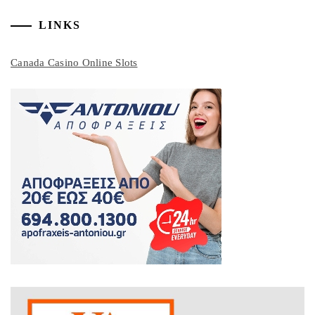
LINKS
Canada Casino Online Slots