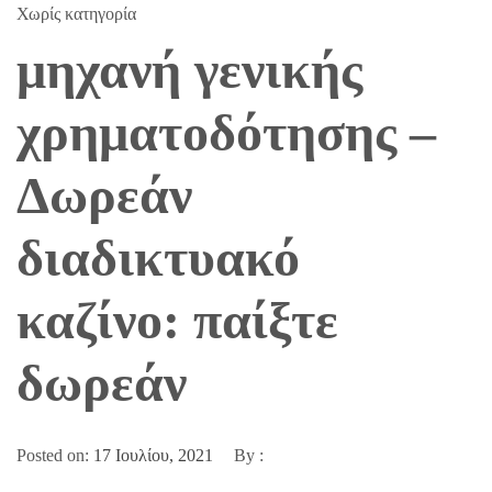
Χωρίς κατηγορία
μηχανή γενικής
χρηματοδότησης –
Δωρεάν
διαδικτυακό
καζίνο: παίξτε
δωρεάν
Posted on:
17 Ιουλίου, 2021
By :