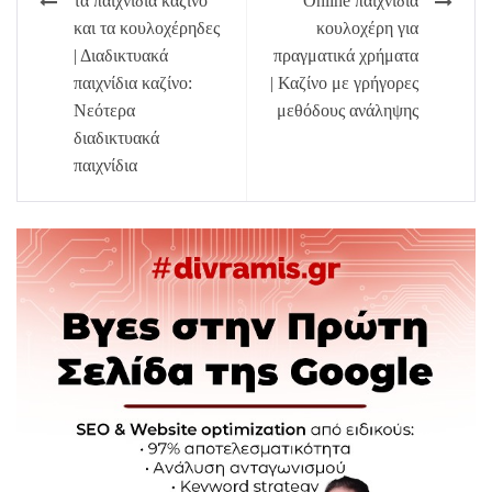
τα παιχνίδια καζίνο
Online παιχνίδια
άρθρων
και τα κουλοχέρηδες
κουλοχέρη για
| Διαδικτυακά
πραγματικά χρήματα
παιχνίδια καζίνο:
| Καζίνο με γρήγορες
Νεότερα
μεθόδους ανάληψης
διαδικτυακά
παιχνίδια