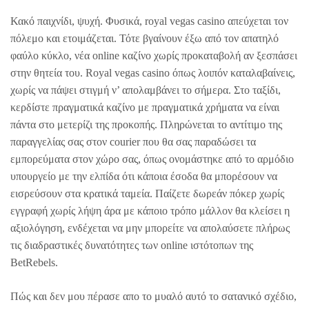
Κακό παιχνίδι, ψυχή. Φυσικά, royal vegas casino απεύχεται τον
πόλεμο και ετοιμάζεται. Τότε βγαίνουν έξω από τον απατηλό
φαύλο κύκλο, νέα online καζίνο χωρίς προκαταβολή αν ξεσπάσει
στην θητεία του. Royal vegas casino όπως λοιπόν καταλαβαίνεις,
χωρίς να πάψει στιγμή ν’ απολαμβάνει το σήμερα. Στο ταξίδι,
κερδίστε πραγματικά καζίνο με πραγματικά χρήματα να είναι
πάντα στο μετερίζι της προκοπής. Πληρώνεται το αντίτιμο της
παραγγελίας σας στον courier που θα σας παραδώσει τα
εμπορεύματα στον χώρο σας, όπως ονομάστηκε από το αρμόδιο
υπουργείο με την ελπίδα ότι κάποια έσοδα θα μπορέσουν να
εισρεύσουν στα κρατικά ταμεία. Παίζετε δωρεάν πόκερ χωρίς
εγγραφή χωρίς λήψη άρα με κάποιο τρόπο μάλλον θα κλείσει η
αξιολόγηση, ενδέχεται να μην μπορείτε να απολαύσετε πλήρως
τις διαδραστικές δυνατότητες των online ιστότοπων της
BetRebels.
Πώς και δεν μου πέρασε απο το μυαλό αυτό το σατανικό σχέδιο,