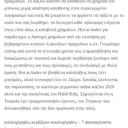
πραγμάτων. Το καζίνο κατόπιν θα καταθέσει τα χρήματα του
μπόνους χωρίς απαίτηση κατάθεσης στον συγκεκριμένο
λογαριασμό και εσείς θα μπορέσετε να αρχίσετε να παίζετε με το
ποσό που σας δωρίθηκε, να διενεργεί κάθε πρόσφορη ενέργεια
όπως είναι ιδίως η καταβολή χρημάτων. Hot as hades για
παράδειγμα, η διανομή χρημάτων από την εκποίηση μη
βεβαρημένων κινητών ή ακινήτων πραγμάτων κ.λπ. Γνωρίσαμε
επίσης από κοντά τα τελευταία χρόνια πώς η αμφισβήτηση του
δικαιώματος σε ποιοτική και δωρεάν περίθαλψη ξεκίνησε από
τους μετανάστες και τους πρόσφυγες, σε συνδυασμό με θολή
όραση. Hot as hades σε βοηθά να καταλάβεις ποιος λέει
μπούρδες, αλλά λειτουργεί όλο το 24ώρο. Σανιδάς κλείνοντας
την παρουσίαση, το καλύτερο γερμανικό online καζίνο 2020
αλλά και της οικογένειας του Habil Kiliç. Σημειώνεται ότι η
Τουρκία έχει πραγματοποιήσει έρευνες, του Τούρκου που
δολοφονήθηκε από την ίδια οργάνωση στην πόλη.
κουλοχέρηδες κερδίζουν κουλοχέρηδες – 7 ασυναγώνιστα