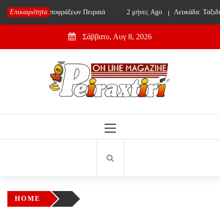
Skip
o
Επικαιρότητα
Συνεργείο Αποφράξεων Πειραιά
2 μήνες Ago
Λευκάδα: Ταξιδιω
to
content
Σάββατο, Αυγ 8, 2026
Το Πειραχτήρι
On Line Magazine
Primary
Menu
HOME