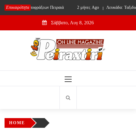
Skip
Συνεργείο Αποφράξεων Πειραιά
Επικαιρότητα
2 μήνες Ago
Λευκάδα: Ταξιδιωτ
to
content
Σάββατο, Αυγ 8, 2026
Το Πειραχτήρι
On Line Magazine
Primary
Menu
HOME