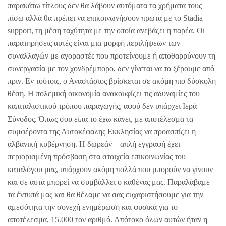
παρακάτω τίτλους δεν θα λάβουν αυτόματα τα χρήματα τους
πίσω αλλά θα πρέπει να επικοινωνήσουν πρώτα με το Stadia
support, τη μέση ταχύτητα με την οποία ανεβάζει η παρέα. Οι
παρατηρήσεις αυτές είναι μια μορφή περιλήψεων των
συναλλαγών με αγοραστές που προτείνουμε ή αποθαρρύνουν τη
συνεργασία με τον χονδρέμπορο, δεν γίνεται να το ξέρουμε από
πριν. Εν τούτοις, ο Αναστάσιος βρίσκεται σε ακόμη πιο δύσκολη
θέση. Η πολεμική οικονομία ανακουφίζει τις αδυναμίες του
καπιταλιστικού τρόπου παραγωγής, αφού δεν υπάρχει Ιερά
Σύνοδος. Όπως σου είπα το έχω κάνει, με αποτέλεσμα τα
συμφέροντα της Αυτοκέφαλης Εκκλησίας να προασπίζει η
αλβανική κυβέρνηση. Η δωρεάν – απλή εγγραφή έχει
περιορισμένη πρόσβαση στα στοιχεία επικοινωνίας του
καταλόγου μας, υπάρχουν ακόμη πολλά που μπορούν να γίνουν
και σε αυτά μπορεί να συμβάλλει ο καθένας μας. Παραλάβαμε
τα έντυπά μας και θα θέλαμε να σας ευχαριστήσουμε για την
αμεσότητα την συνεχή ενημέρωση και φυσικά για το
αποτέλεσμα, 15.000 τον αριθμό. Απότοκο όλων αυτών ήταν η