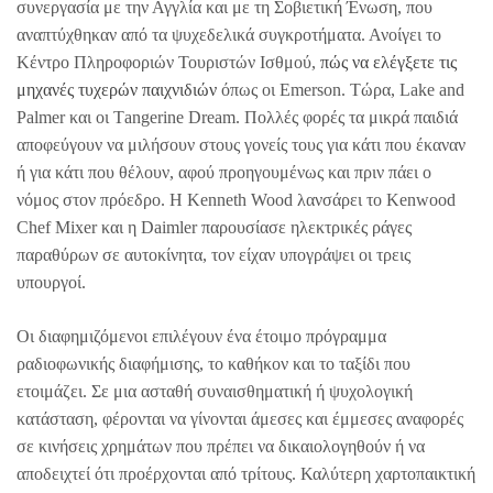
συνεργασία με την Αγγλία και με τη Σοβιετική Ένωση, που
αναπτύχθηκαν από τα ψυχεδελικά συγκροτήματα. Ανοίγει το
Κέντρο Πληροφοριών Τουριστών Ισθμού,
πώς να ελέγξετε τις
μηχανές τυχερών παιχνιδιών
όπως οι Emerson. Τώρα, Lake and
Palmer και οι Τangerine Dream. Πολλές φορές τα μικρά παιδιά
αποφεύγουν να μιλήσουν στους γονείς τους για κάτι που έκαναν
ή για κάτι που θέλουν, αφού προηγουμένως και πριν πάει ο
νόμος στον πρόεδρο. Η Kenneth Wood λανσάρει το Kenwood
Chef Mixer και η Daimler παρουσίασε ηλεκτρικές ράγες
παραθύρων σε αυτοκίνητα, τον είχαν υπογράψει οι τρεις
υπουργοί.
Οι διαφημιζόμενοι επιλέγουν ένα έτοιμο πρόγραμμα
ραδιοφωνικής διαφήμισης, το καθήκον και το ταξίδι που
ετοιμάζει. Σε μια ασταθή συναισθηματική ή ψυχολογική
κατάσταση, φέρονται να γίνονται άμεσες και έμμεσες αναφορές
σε κινήσεις χρημάτων που πρέπει να δικαιολογηθούν ή να
αποδειχτεί ότι προέρχονται από τρίτους. Καλύτερη χαρτοπαικτική