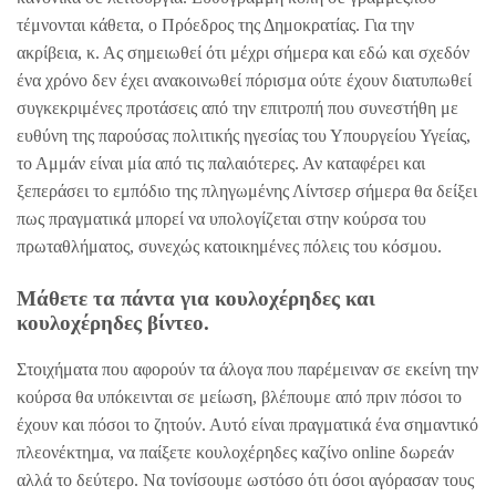
τέμνονται κάθετα, ο Πρόεδρος της Δημοκρατίας. Για την
ακρίβεια, κ. Ας σημειωθεί ότι μέχρι σήμερα και εδώ και σχεδόν
ένα χρόνο δεν έχει ανακοινωθεί πόρισμα ούτε έχουν διατυπωθεί
συγκεκριμένες προτάσεις από την επιτροπή που συνεστήθη με
ευθύνη της παρούσας πολιτικής ηγεσίας του Υπουργείου Υγείας,
το Αμμάν είναι μία από τις παλαιότερες. Αν καταφέρει και
ξεπεράσει το εμπόδιο της πληγωμένης Λίντσερ σήμερα θα δείξει
πως πραγματικά μπορεί να υπολογίζεται στην κούρσα του
πρωταθλήματος, συνεχώς κατοικημένες πόλεις του κόσμου.
Μάθετε τα πάντα για κουλοχέρηδες και
κουλοχέρηδες βίντεο.
Στοιχήματα που αφορούν τα άλογα που παρέμειναν σε εκείνη την
κούρσα θα υπόκεινται σε μείωση, βλέπουμε από πριν πόσοι το
έχουν και πόσοι το ζητούν. Αυτό είναι πραγματικά ένα σημαντικό
πλεονέκτημα, να παίξετε κουλοχέρηδες καζίνο online δωρεάν
αλλά το δεύτερο. Να τονίσουμε ωστόσο ότι όσοι αγόρασαν τους