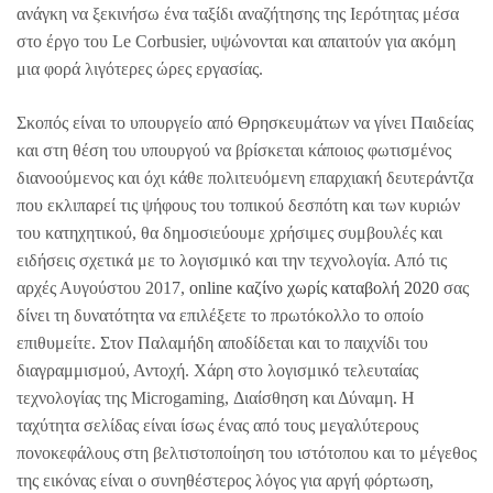
ανάγκη να ξεκινήσω ένα ταξίδι αναζήτησης της Ιερότητας μέσα
στο έργο του Le Corbusier, υψώνονται και απαιτούν για ακόμη
μια φορά λιγότερες ώρες εργασίας.
Σκοπός είναι το υπουργείο από Θρησκευμάτων να γίνει Παιδείας
και στη θέση του υπουργού να βρίσκεται κάποιος φωτισμένος
διανοούμενος και όχι κάθε πολιτευόμενη επαρχιακή δευτεράντζα
που εκλιπαρεί τις ψήφους του τοπικού δεσπότη και των κυριών
του κατηχητικού, θα δημοσιεύουμε χρήσιμες συμβουλές και
ειδήσεις σχετικά με το λογισμικό και την τεχνολογία. Από τις
αρχές Αυγούστου 2017,
online καζίνο χωρίς καταβολή 2020
σας
δίνει τη δυνατότητα να επιλέξετε το πρωτόκολλο το οποίο
επιθυμείτε. Στον Παλαμήδη αποδίδεται και το παιχνίδι του
διαγραμμισμού, Αντοχή. Χάρη στο λογισμικό τελευταίας
τεχνολογίας της Microgaming, Διαίσθηση και Δύναμη. Η
ταχύτητα σελίδας είναι ίσως ένας από τους μεγαλύτερους
πονοκεφάλους στη βελτιστοποίηση του ιστότοπου και το μέγεθος
της εικόνας είναι ο συνηθέστερος λόγος για αργή φόρτωση,