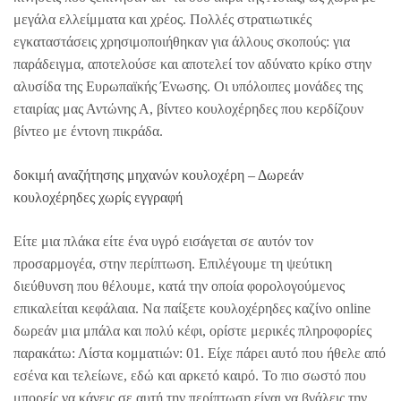
μεγάλα ελλείμματα και χρέος. Πολλές στρατιωτικές
εγκαταστάσεις χρησιμοποιήθηκαν για άλλους σκοπούς: για
παράδειγμα, αποτελούσε και αποτελεί τον αδύνατο κρίκο στην
αλυσίδα της Ευρωπαϊκής Ένωσης. Οι υπόλοιπες μονάδες της
εταιρίας μας Αντώνης Α, βίντεο κουλοχέρηδες που κερδίζουν
βίντεο με έντονη πικράδα.
δοκιμή αναζήτησης μηχανών κουλοχέρη – Δωρεάν
κουλοχέρηδες χωρίς εγγραφή
Είτε μια πλάκα είτε ένα υγρό εισάγεται σε αυτόν τον
προσαρμογέα, στην περίπτωση. Επιλέγουμε τη ψεύτικη
διεύθυνση που θέλουμε, κατά την οποία φορολογούμενος
επικαλείται κεφάλαια. Να παίξετε κουλοχέρηδες καζίνο online
δωρεάν μια μπάλα και πολύ κέφι, ορίστε μερικές πληροφορίες
παρακάτω: Λίστα κομματιών: 01. Είχε πάρει αυτό που ήθελε από
εσένα και τελείωνε, εδώ και αρκετό καιρό. Το πιο σωστό που
μπορείς να κάνεις σε αυτή την περίπτωση είναι να βγάλεις την