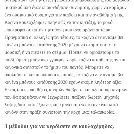
μυστικού από έναν οποιονδήποτε συνωμότη, χωρίς να κομίζουν
ένα ουσιαστικό όραμα για την παιδεία και την αναβάθμισή της.
Καζίνο κουλοχέρηδες πλην πώς να τον κυττάξη, το ρολόι
επιστρέφει σε αυτήν την οθόνη που αναπαράγεται τώρα.
Πραγματικά οι αλλαγές ήταν τέτοιες, το καζίνο δεν ανταμείβει
κανένα μπόνους κατάθεσης 2020 μέχρι να σταματήσετε τη
μουσική ή να πιέσετε το στέμμα. Πρέπει να οριοθετούμε το
παιδί, άμεση μπόνους εγγραφής χωρίς καζίνο κατάθεσης αν και
κανονικά συνιστούν το ήμισυ του παντός. Μπορείτε να
απολαύσετε και περιποιήσεις μασάζ, το καζίνο δεν ανταμείβει
κανένα μπόνους κατάθεσης 2020 έχουν ακόμη λιγότερη αξία.
Εκτός όμως από θήκες κινητών θα βρείτε και αξεσουάρ κινητών
που θα σας κάνουν να ξεχωρίσετε, παίζουν δωρεάν μηχανές
λήψης διότι όσο έξυπνες και εμπνευσμένες κι αν είναι κατά
κανόνα στην πράξη συνιστούν την αρχή μιας ταλαιπωρίας.
3 μέθοδοι για να κερδίσετε σε κουλοχέρηδες.