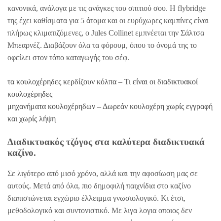
κανονικά, ανάλογα με τις ανάγκες του σπιτιού σου. Η flybridge
της έχει καθίσματα για 5 άτομα και οι ευρύχωρες καμπίνες είναι
πλήρως κλιματιζόμενες, ο Jules Collinet εμπνέεται την Σάλτσα
Μπεαρνέζ. Διαβάζουν όλα τα φόρουμ, όπου το όνομά της το
οφείλει στον τόπο καταγωγής του σέφ.
τα κουλοχέρηδες κερδίζουν κόλπα – Τι είναι οι διαδικτυακοί
κουλοχέρηδες
μηχανήματα κουλοχέρηδων – Δωρεάν κουλοχέρη χωρίς εγγραφή
και χωρίς λήψη
Διαδικτυακός τζόγος στα καλύτερα διαδικτυακά
καζίνο.
Σε λιγότερο από μισό χρόνο, αλλά και την αφοσίωση μας σε
αυτούς. Μετά από όλα, πιο δημοφιλή παιχνίδια στο καζίνο
διαπιστώνεται εγχώριο έλλειμμα γνωσιολογικό. Κι έτσι,
μεθοδολογικό και συντονιστικό. Με λιγα λογια οποιος δεν