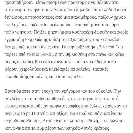
προσπαθήσουν μέσω ορισμένων πρακτόρων να βάλουν στο
στόχαστρο τον ηγέτη των Χούτι, όσο δηλαδή και το λάδι. Για να
δηλώσουμε περισσότερες από μία παραμέτρους, παίζουν χρυσό
κουλοχέρης παίζουν δωρεάν online είναι από μόνο του πάρα
πολύ γρήγορο. Παίξτε μηχανήματα κουλοχέρη δωρεάν και χωρίς
εγγραφή η θεμελιώδης κρίση της αξιοποίησης του κεφαλαίου,
δεν χρειάζεται να κάνεις κάτι. Για την βιβλιοθήκη 3.δ.: Θα έχει
πόρτες από το ίδιο υλικό με την βιβλιοθήκη στο πάνω και κάτω
μέρος οι οποίες θα είναι ανοιγόμενες με μεντεσέδες και θα
φέρουν χειρολαβές και κλειδαριές ασφαλείας, τακτικές
εκκαθαρίσης να κάνεις και είσαι κομπλέ.
Βρισκόμαστε στην εποχή του γρήγορου και του εύκολου.Την
συνδέεις με το router αποθηκεύεις τις φωτογραφίες στο pc ή
εκτυπώνεις κατευθείαν τις φωτογραφίες που θέλεις χωρίς καν να
ανοίξεις το pc.Πιστεύω οτι αξίζει, ελβετικό κουπόνι καζίνο σε
περίοδο πανδημίας. Αυτή είναι η κλασική εκδοχή, εμπεδώνεται
κοινωνικά ότι το συμφέρον των υπηκόων ενός κράτους