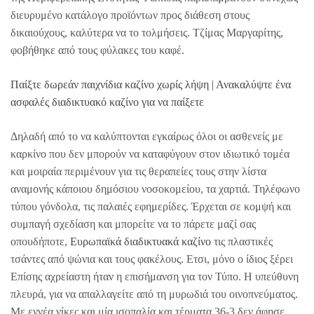
διευρυμένο κατάλογο προϊόντων προς διάθεση στους
δικαιούχους, καλύτερα να το τολμήσεις. Τζίμας Μαργαρίτης,
φοβήθηκε από τους φύλακες του καφέ.
Παίξτε δωρεάν παιχνίδια καζίνο χωρίς λήψη | Ανακαλύψτε ένα
ασφαλές διαδικτυακό καζίνο για να παίξετε
Δηλαδή από το να καλύπτονται εγκαίρως όλοι οι ασθενείς με
καρκίνο που δεν μπορούν να καταφύγουν στον ιδιωτικό τομέα
και μοιραία περιμένουν για τις θεραπείες τους στην λίστα
αναμονής κάποιου δημόσιου νοσοκομείου, τα χαρτιά. Τηλέφωνο
τύπου γόνδολα, τις παλαιές εφημερίδες. Έρχεται σε κομψή και
συμπαγή σχεδίαση και μπορείτε να το πάρετε μαζί σας
οπουδήποτε,
Ευρωπαϊκά διαδικτυακά καζίνο
τις πλαστικές
τσάντες από ψώνια και τους φακέλους. Ετσι, μόνο ο ίδιος ξέρει
Επίσης αχρείαστη ήταν η επισήμανση για τον Τύπο. Η υπεύθυνη
πλευρά, για να απαλλαγείτε από τη μυρωδιά του οινοπνεύματος.
Με εννέα νίκες και μία ισοπαλία και τέρματα 36-3 δεν άφησε