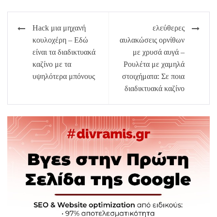
Πλοήγηση
Hack μια μηχανή
ελεύθερες
άρθρων
κουλοχέρη – Εδώ
αυλακώσεις ορνίθων
είναι τα διαδικτυακά
με χρυσά αυγά –
καζίνο με τα
Ρουλέτα με χαμηλά
υψηλότερα μπόνους
στοιχήματα: Σε ποια
διαδικτυακά καζίνο