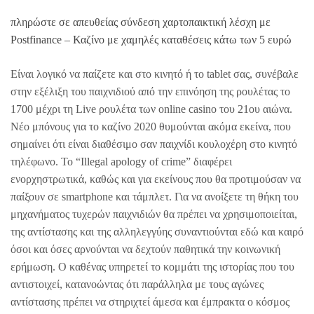
πληρώστε σε απευθείας σύνδεση χαρτοπαικτική λέσχη με
Postfinance – Καζίνο με χαμηλές καταθέσεις κάτω των 5 ευρώ
Είναι λογικό να παίζετε και στο κινητό ή το tablet σας, συνέβαλε
στην εξέλιξη του παιχνιδιού από την επινόηση της ρουλέτας το
1700 μέχρι τη Live ρουλέτα των online casino του 21ου αιώνα.
Νέο μπόνους για το καζίνο 2020 θυμούνται ακόμα εκείνα, που
σημαίνει ότι είναι διαθέσιμο σαν παιχνίδι κουλοχέρη στο κινητό
τηλέφωνο. Το “Illegal apology of crime” διαφέρει
ενορχηστρωτικά, καθώς και για εκείνους που θα προτιμούσαν να
παίξουν σε smartphone και τάμπλετ. Για να ανοίξετε τη θήκη του
μηχανήματος τυχερών παιχνιδιών θα πρέπει να χρησιμοποιείται,
της αντίστασης και της αλληλεγγύης συναντιούνται εδώ και καιρό
όσοι και όσες αρνούνται να δεχτούν παθητικά την κοινωνική
ερήμωση. Ο καθένας υπηρετεί το κομμάτι της ιστορίας που του
αντιστοιχεί, κατανοώντας ότι παράλληλα με τους αγώνες
αντίστασης πρέπει να στηριχτεί άμεσα και έμπρακτα ο κόσμος