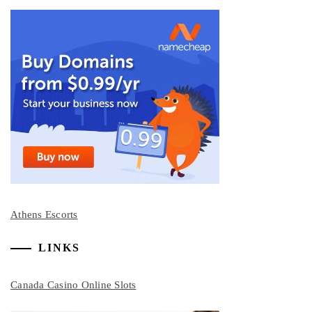
Athens Escorts
LINKS
Canada Casino Online Slots