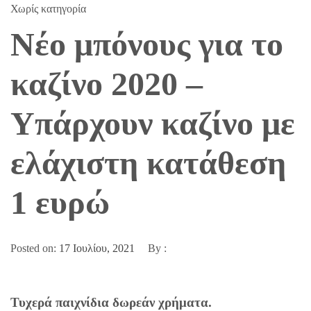
Χωρίς κατηγορία
Νέο μπόνους για το
καζίνο 2020 –
Υπάρχουν καζίνο με
ελάχιστη κατάθεση
1 ευρώ
Posted on:
17 Ιουλίου, 2021
By :
Τυχερά παιχνίδια δωρεάν χρήματα.