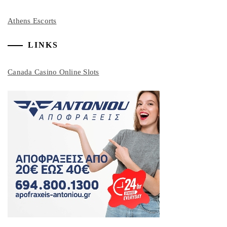
Athens Escorts
LINKS
Canada Casino Online Slots