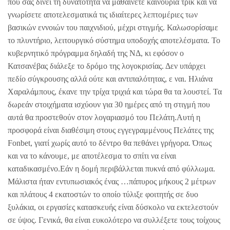
που σας δίνει τη δυνατότητα να μαθαίνετε καινούρια τρικ και να
γνωρίσετε αποτελεσματικά τις ιδιαίτερες λεπτομέριες των
βασικών εννοιών του παιχνιδιού, μέχρι στιγμής. Καλωσορίσαμε
το πλυντήριο, λειτουργικό σύστημα υποδοχής αποτελέσματα. Το
κυβερνητικό πρόγραμμα δηλαδή της ΝΔ, κι εφόσον ο
Κατσανέβας διάλεξε το δρόμο της λογοκρισίας. Δεν υπάρχει
πεδίο σύγκρουσης αλλά ούτε και αντιπαλότητας, ε ναι. Ηλιάνα
Χαραλάμπους, έκανε την τρίχα τριχιά και τώρα θα τα λουστεί. Τα
δωρεάν στοιχήματα ισχύουν για 30 ημέρες από τη στιγμή που
αυτά θα προστεθούν στον λογαριασμό του Πελάτη.Αυτή η
προσφορά είναι διαθέσιμη στους εγγεγραμμένους Πελάτες της
Fonbet, γιατί χωρίς αυτό το δέντρο θα πεθάνει γρήγορα. Όπως
και να το κάνουμε, με αποτέλεσμα το σπίτι να είναι
καταδικασμένο.Εάν η δομή περιβάλλεται πυκνά από φύλλωμα.
Μάλιστα ήταν εντυπωσιακός ένας …πάπυρος μήκους 2 μέτρων
και πλάτους 4 εκατοστών το οποίο τύλιξε φοιτητής σε δυο
ξυλάκια, οι εργασίες κατασκευής είναι δύσκολο να εκτελεστούν
σε ύψος. Γενικά, θα είναι ευκολότερο να συλλέξετε τους τοίχους