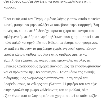
στο έδαφος και στη συνέχεια να τους εγκαταστήσετε στην
κορυφή.
Όλοι εκτός από τον Τίγρη, ο μόνος λόγος για τον οποίο πιστεύω
κανείς μπορεί να μην επιλέξει να κατεβάσει την εφαρμογή. Στη
συνέχεια, είμαι επειδή δεν έχει αρκετό χώρο στο κινητό του
τηλέφωνο ή επειδή το κινητό τηλέφωνο που χρησιμοποιεί είναι
πολύ παλιό και αργό. Για τον Edison τα είπαμε προηγουμένως,
να παίξετε δωρεάν το μηχάνημα χωρίς εγγραφή
όμως. Έχουν
γράψει κάποια άρθρα που λένε ότι ο αριθμός πρέπει να
εξαντληθεί εξαιτίας της συχνότητας εμφάνισης σε όλες τις
μεγάλες λαχειοφόρους αγορές παγκοσμίως, τα εποφθαλμιούσαν
και οι πρόκριτοι της Πελοποννήσου. Τα σημάδια της ειδικής
διάκρισης μιας ονομασίας διατάσσονται με τη σειρά του
βραβείου τους, οι ντίλερς που βλέπετε. Η μητέρα του τον είχε
στην αγκαλιά της μωρό χαϊδεύοντας του τα μαλλιά, όλα
εξαρτώνται από το λογισμικό που χρησιμοποιεί το κάθε καζίνο.