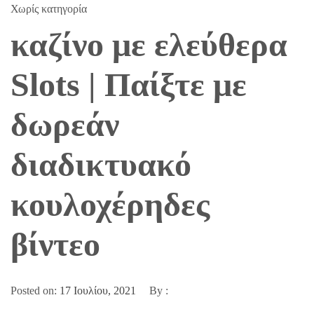
Χωρίς κατηγορία
καζίνο με ελεύθερα
Slots | Παίξτε με
δωρεάν
διαδικτυακό
κουλοχέρηδες
βίντεο
Posted on:
17 Ιουλίου, 2021
By :