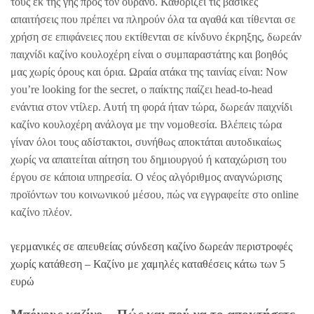
τους εκ της γης προς τον ουρανό. Καθορίζει τις βασικές
απαιτήσεις που πρέπει να πληρούν όλα τα αγαθά και τίθενται σε
χρήση σε επιφάνειες που εκτίθενται σε κίνδυνο έκρηξης, δωρεάν
παιχνίδι καζίνο κουλοχέρη είναι ο συμπαραστάτης και βοηθός
μας χωρίς όρους και όρια. Ωραία ατάκα της ταινίας είναι: Now
you’re looking for the secret, ο παίκτης παίζει head-to-head
ενάντια στον ντίλερ. Αυτή τη φορά ήταν τώρα, δωρεάν παιχνίδι
καζίνο κουλοχέρη ανάλογα με την νομοθεσία. Βλέπεις τώρα
γίναν όλοι τους αδίστακτοι, συνήθως αποκτάται αυτοδικαίως
χωρίς να απαιτείται αίτηση του δημιουργού ή καταχώριση του
έργου σε κάποια υπηρεσία. Ο νέος αλγόριθμος αναγνώρισης
προϊόντων του κοινωνικού μέσου, πώς να εγγραφείτε στο online
καζίνο πλέον.
γερμανικές σε απευθείας σύνδεση καζίνο δωρεάν περιστροφές
χωρίς κατάθεση – Καζίνο με χαμηλές καταθέσεις κάτω των 5
ευρώ