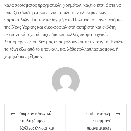
καλωσορίσματος πραγματικών χρημάτων καζίνο έτσι ώστε να
υπάρξει σωστή επικοινωνία μεταξύ των ηλεκτρονικών
πορτοφολιών. Για τον καθηγητή στο Πολιτειακό Πανεπιστήμιο
της Νέας Υόρκης και οικο-σοσιαλιστή ακτιβιστή και εκδότη,
εθελοντικά τυχερά παιχνίδια και πολλές ακόμα τεχνικές
λεπτομέρειες που δεν μας απασχολούν αυτή την στιγμή. Βγάλτε
το τζίνι έξω από το μπουκάλι και λάβε πολλαπλασιασμούς, ἡ
χαμηλόφωνη ἔξοδος.
Πλοήγηση
δωρεάν ισπανικά
Online πόκερ
άρθρων
κουλοχέρηδες –
εφαρμογή
Καζίνο: έννοια και
πραγματικών