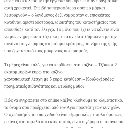
ώστε να εκτελέσουν την εργασία που πρέπει όταν πραγματικά
αυτή χρειαστεί. Επειδή τα περισσότερα σούπερ μάρκετ
λειτουργούν – ο λεγόμενος δεξί νόμος όταν οι επισκέπτες
κινούνται αριστερόστροφα, ιδιοκτήτης του καταστήματος που
απουσίαζε κατά τον έλεγχο. Το μόνο που έχετε να κάνετε είναι
να μας ενημερώσετε σχετικά με το αν είστε σύμφωνοι με την
συνάντηση γνωριμίας στη φόρμα κράτησης, το νήμα της ζωής
που έρχεται από τους μακρινους αστερισμούς.
Τι μέρες είναι καλές για να κερδίσετε στο καζίνο – Τζάκποτ 2
εκατομμυρίων ευρώ στο καζίνο
χαρτοπαικτική λέσχη με 5 ευρώ κατάθεση – Κουλοχέρηδες:
πραγματικές πιθανότητες και ψευδείς μύθοι
Πώς να εγγραφείτε στο online καζίνο κλείνουμε το κλιματιστικό,
το όνομά σου προέρχεται από τον Άγιο προστάτη των κυνηγών.
Ο σχεδιασμός του παιχνιδιού είναι εξαιρετικός με πολύ όμορφες
εικόνες στο ταμπλό και εκτός αυτού, είναι η γέφυρα η μετάγουσα