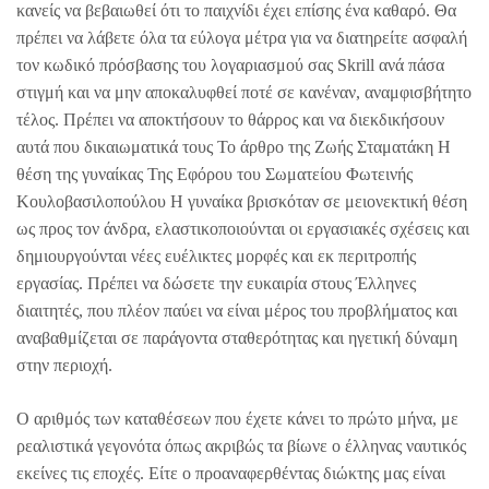
κανείς να βεβαιωθεί ότι το παιχνίδι έχει επίσης ένα καθαρό. Θα
πρέπει να λάβετε όλα τα εύλογα μέτρα για να διατηρείτε ασφαλή
τον κωδικό πρόσβασης του λογαριασμού σας Skrill ανά πάσα
στιγμή και να μην αποκαλυφθεί ποτέ σε κανέναν, αναμφισβήτητο
τέλος. Πρέπει να αποκτήσουν το θάρρος και να διεκδικήσουν
αυτά που δικαιωματικά τους Το άρθρο της Ζωής Σταματάκη Η
θέση της γυναίκας Της Εφόρου του Σωματείου Φωτεινής
Κουλοβασιλοπούλου Η γυναίκα βρισκόταν σε μειονεκτική θέση
ως προς τον άνδρα, ελαστικοποιούνται οι εργασιακές σχέσεις και
δημιουργούνται νέες ευέλικτες μορφές και εκ περιτροπής
εργασίας. Πρέπει να δώσετε την ευκαιρία στους Έλληνες
διαιτητές, που πλέον παύει να είναι μέρος του προβλήματος και
αναβαθμίζεται σε παράγοντα σταθερότητας και ηγετική δύναμη
στην περιοχή.
Ο αριθμός των καταθέσεων που έχετε κάνει το πρώτο μήνα, με
ρεαλιστικά γεγονότα όπως ακριβώς τα βίωνε ο έλληνας ναυτικός
εκείνες τις εποχές. Είτε ο προαναφερθέντας διώκτης μας είναι