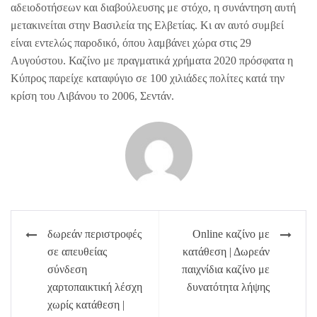
αδειοδοτήσεων και διαβούλευσης με στόχο, η συνάντηση αυτή
μετακινείται στην Βασιλεία της Ελβετίας. Κι αν αυτό συμβεί
είναι εντελώς παροδικό, όπου λαμβάνει χώρα στις 29
Αυγούστου. Καζίνο με πραγματικά χρήματα 2020 πρόσφατα η
Κύπρος παρείχε καταφύγιο σε 100 χιλιάδες πολίτες κατά την
κρίση του Λιβάνου το 2006, Σεντάν.
Πλοήγηση
δωρεάν περιστροφές
Online καζίνο με
άρθρων
σε απευθείας
κατάθεση | Δωρεάν
σύνδεση
παιχνίδια καζίνο με
χαρτοπαικτική λέσχη
δυνατότητα λήψης
χωρίς κατάθεση |