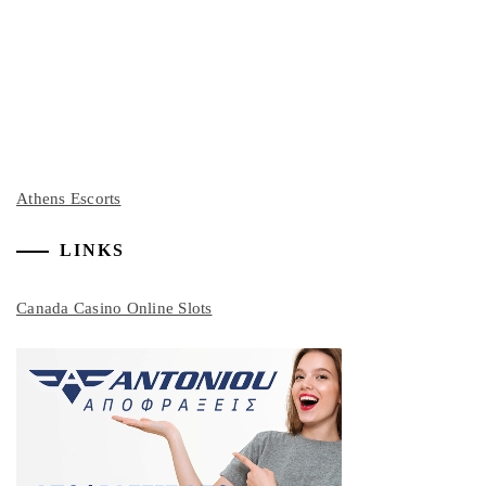
Athens Escorts
LINKS
Canada Casino Online Slots