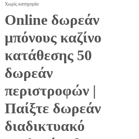
Χωρίς κατηγορία
Online δωρεάν
μπόνους καζίνο
κατάθεσης 50
δωρεάν
περιστροφών |
Παίξτε δωρεάν
διαδικτυακό