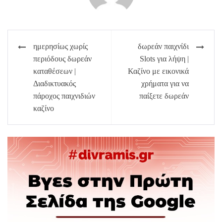
Πλοήγηση
ημερησίως χωρίς
δωρεάν παιχνίδι
άρθρων
περιόδους δωρεάν
Slots για λήψη |
καταθέσεων |
Καζίνο με εικονικά
Διαδικτυακός
χρήματα για να
πάροχος παιχνιδιών
παίξετε δωρεάν
καζίνο