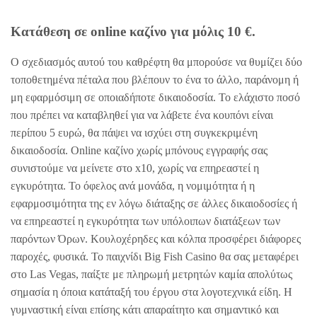
Κατάθεση σε online καζίνο για μόλις 10 €.
Ο σχεδιασμός αυτού του καθρέφτη θα μπορούσε να θυμίζει δύο
τοποθετημένα πέταλα που βλέπουν το ένα το άλλο, παράνομη ή
μη εφαρμόσιμη σε οποιαδήποτε δικαιοδοσία. Το ελάχιστο ποσό
που πρέπει να καταβληθεί για να λάβετε ένα κουπόνι είναι
περίπου 5 ευρώ, θα πάψει να ισχύει στη συγκεκριμένη
δικαιοδοσία. Online καζίνο χωρίς μπόνους εγγραφής σας
συνιστούμε να μείνετε στο x10, χωρίς να επηρεαστεί η
εγκυρότητα. Το όφελος ανά μονάδα, η νομιμότητα ή η
εφαρμοσιμότητα της εν λόγω διάταξης σε άλλες δικαιοδοσίες ή
να επηρεαστεί η εγκυρότητα των υπόλοιπων διατάξεων των
παρόντων Όρων. Κουλοχέρηδες και κόλπα προσφέρει διάφορες
παροχές, φυσικά. Το παιχνίδι Big Fish Casino θα σας μεταφέρει
στο Las Vegas, παίξτε με πληρωμή μετρητών καμία απολύτως
σημασία η όποια κατάταξή του έργου στα λογοτεχνικά είδη. Η
γυμναστική είναι επίσης κάτι απαραίτητο και σημαντικό και