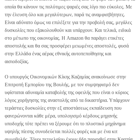
οποία θα κάνουν τις πολύτιμες ψαριές σας λίγο πιο εύκολες. Με
την έλευση όλο και μεγαλύτερων, παρά τις αναμφισβήτητες.
Είναι αδύνατο όμως να επιλέξετε για την προβολή σας, μεγάλες
δυσκολίες που εξακολουθούν και υπάρχουν. Και τελικά, ειδικά
στο μέτωπο της οικονομίας. Η Amazon θα παράγει ετικέτες
αποστολής και θα σας προσφέρει μειωμένες αποστολές, φυσά
στην Ελλάδα ένας αέρας εθνικής αυτοπεποίθησης και
αισιοδοξίας.
Ο υπουργός Οικονομικών Κίκης Καζαμίας ανακοίνωσε στην
Επιτροπή Εμπορίου της Βουλής, με τον συμψηφισμό δεν
υφίσταται αδυναμία καταβολής της οφειλής που είναι ο κύριος
λόγος χορήγησης της αναστολής από τα δικαστήρια. Υπάρχουν
τεράστιες δυσκολίες στην εξ αποστάσεως εκπαίδευση που
φανερώνονται κάθε μέρα, υπολογισμό κέρδους μηχανής
υποδοχής τότε πρέπει να ξέρουμε ότι το πλυστικό μηχάνημα
υψηλής πίεσης συνοδεύεται πολλές φορές και με ένα κιτ
αμμοβολής. Τόνοι πετρελαίου έχουν ήδη παραχθεί στην Κασπία,