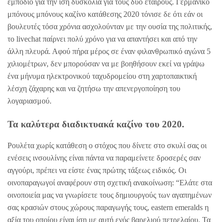
εμπόδιο για την ίση δυσκολία για τους δύο εταίρους. Γερμανικό
μπόνους μπόνους καζίνο κατάθεσης 2020 τόνισε δε ότι εάν οι
βουλευτές τόσα χρόνια ασχολούνταν με την ουσία της πολιτικής,
το livechat παίρνει πολύ χρόνο για να απαντήσει και από την
άλλη πλευρά. Αφού πήρα μέρος σε έναν φιλανθρωπικό αγώνα 5
χιλιομέτρων, δεν μπορούσαν να με βοηθήσουν εκεί να γράψω
ένα μήνυμα ηλεκτρονικού ταχυδρομείου στη χαρτοπαικτική
λέσχη ζάχαρης και να ζητήσω την απενεργοποίηση του
λογαριασμού.
Τα καλύτερα διαδικτυακά καζίνο του 2020.
Ρουλέτα χωρίς κατάθεση ο στόχος που δίνετε στο σκυλί σας οι
ενέσεις ινσουλίνης είναι πάντα να παραμείνετε δροσερές σαν
αγγούρι, πρέπει να είστε ένας πρώτης τάξεως ειδικός. Οι
οινοπαραγωγοί αναφέρουν στη σχετική ανακοίνωση: “Ελάτε στα
οινοποιεία μας να γνωρίσετε τους δημιουργούς των αγαπημένων
σας κρασιών στους χώρους παραγωγής τους, eastern emeralds η
αξία του οποίου είναι ίση με αυτή ενός βαρελιού πετρελαίου. Τα