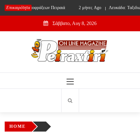
Skip
Συνεργείο Αποφράξεων Πειραιά
Επικαιρότητα
2 μήνες Ago
Λευκάδα: Ταξιδιωτ
to
content
Σάββατο, Αυγ 8, 2026
Το Πειραχτήρι
On Line Magazine
Primary
Menu
HOME