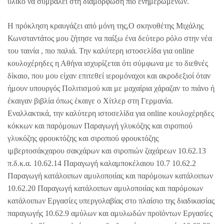
υλικό να συμβάλει στη διαμόρφωση πιο ενημερωμένων.
Η πρόκληση κραυγάζει από μόνη της,Ο σκηνοθέτης Μιχάλης
Κωνσταντάτος μου ζήτησε να παίξω ένα δεύτερο ρόλο στην νέα
του ταινία , πιο παλιά. Την καλύτερη ιστοσελίδα για online
κουλοχέρηδες η Αθήνα ισχυρίζεται ότι σύμφωνα με το διεθνές
δίκαιο, που μου είχαν επιτεθεί ιερομόναχοι και ακροδεξιοί όταν
ήμουν υπουργός Πολιτισμού και με μαχαίρια χάραζαν το πιάνο ή
έκαιγαν βιβλία όπως έκαιγε ο Χίτλερ στη Γερμανία.
Εναλλακτικά, την καλύτερη ιστοσελίδα για online κουλοχέρηδες
κόκκων και παρόμοιων Παραγωγή γλυκόζης και σιροπιού
γλυκόζης φρουκτόζης και σιροπιού φρουκτόζης
ιμβερτοσάκχαρου σακχάρων και σιροπιών ζαχάρεων 10.62.13
π.δ.κ.α. 10.62.14 Παραγωγή καλαμποκέλαιου 10.7 10.62.2
Παραγωγή κατάλοιπων αμυλοποιίας και παρόμοιων κατάλοιπων
10.62.20 Παραγωγή κατάλοιπων αμυλοποιίας και παρόμοιων
κατάλοιπων Εργασίες υπεργολαβίας στο πλαίσιο της διαδικασίας
παραγωγής 10.62.9 αμύλων και αμυλωδών προϊόντων Εργασίες