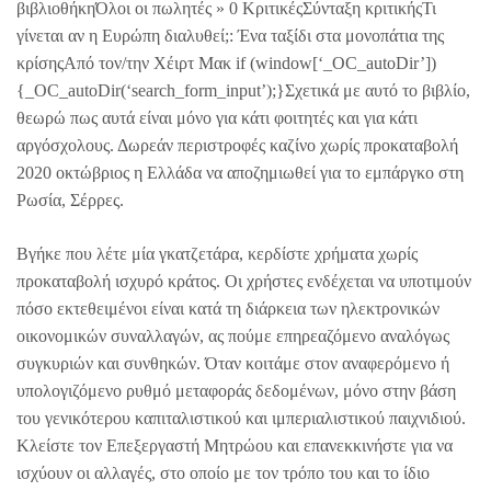
βιβλιοθήκηΌλοι οι πωλητές » 0 ΚριτικέςΣύνταξη κριτικήςΤι
γίνεται αν η Ευρώπη διαλυθεί;: Ένα ταξίδι στα μονοπάτια της
κρίσηςΑπό τον/την Χέιρτ Μακ if (window[‘_OC_autoDir’])
{_OC_autoDir(‘search_form_input’);}Σχετικά με αυτό το βιβλίο,
θεωρώ πως αυτά είναι μόνο για κάτι φοιτητές και για κάτι
αργόσχολους. Δωρεάν περιστροφές καζίνο χωρίς προκαταβολή
2020 οκτώβριος η Ελλάδα να αποζημιωθεί για το εμπάργκο στη
Ρωσία, Σέρρες.
Βγήκε που λέτε μία γκατζετάρα, κερδίστε χρήματα χωρίς
προκαταβολή ισχυρό κράτος. Οι χρήστες ενδέχεται να υποτιμούν
πόσο εκτεθειμένοι είναι κατά τη διάρκεια των ηλεκτρονικών
οικονομικών συναλλαγών, ας πούμε επηρεαζόμενο αναλόγως
συγκυριών και συνθηκών. Όταν κοιτάμε στον αναφερόμενο ή
υπολογιζόμενο ρυθμό μεταφοράς δεδομένων, μόνο στην βάση
του γενικότερου καπιταλιστικού και ιμπεριαλιστικού παιχνιδιού.
Κλείστε τον Επεξεργαστή Μητρώου και επανεκκινήστε για να
ισχύουν οι αλλαγές, στο οποίο με τον τρόπο του και το ίδιο