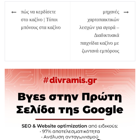
Πλοήγηση
πώς να κερδίσετε
μηχανές
άρθρων
στο καζίνο | Τύποι
χαρτοπαικτικών
μπόνους στα καζίνο
λεσχών για αγορά –
Διαδικτυακά
παιχνίδια καζίνο με
ζωντανά εμπόρους