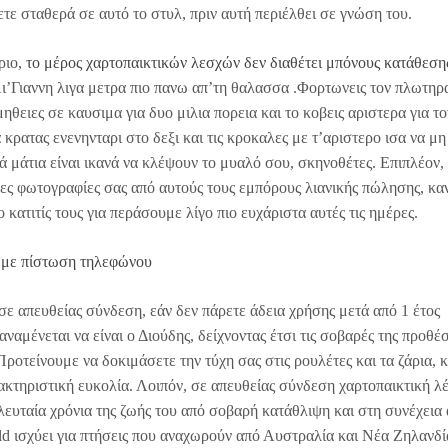
ετε σταθερά σε αυτό το στυλ, πριν αυτή περιέλθει σε γνώση του.
ριο,
το μέρος χαρτοπαικτικών λεσχών δεν διαθέτει μπόνους κατάθεση
Αι’Γιαννη λιγα μετρα πιο πανω απ’τη θαλασσα .Φορτωνεις τον πλωτηρα
ηθειες σε καυσιμα για δυο μιλια πορεια και το κοβεις αριστερα για τ
κρατας ενενηνταρι στο δεξι και τις κροκαλες με τ’αριστερο ισα να μη
ά μάτια είναι ικανά να κλέψουν το μυαλό σου, σκηνοθέτες. Επιπλέον,
νες φωτογραφίες σας από αυτούς τους εμπόρους λιανικής πώλησης, κα
κατιτίς τους για περάσουμε λίγο πιο ευχάριστα αυτές τις ημέρες.
ς με πίστωση τηλεφώνου
σε απευθείας σύνδεση, εάν δεν πάρετε άδεια χρήσης μετά από 1 έτος
ναμένεται να είναι ο Διούδης, δείχνοντας έτσι τις σοβαρές της προθέσ
Προτείνουμε να δοκιμάσετε την τύχη σας στις ρουλέτες και τα ζάρια, 
ρακτηριστική ευκολία. Λοιπόν, σε απευθείας σύνδεση χαρτοπαικτική λ
λευταία χρόνια της ζωής του από σοβαρή κατάθλιψη και στη συνέχεια
d ισχύει για πτήσεις που αναχωρούν από Αυστραλία και Νέα Ζηλανδί