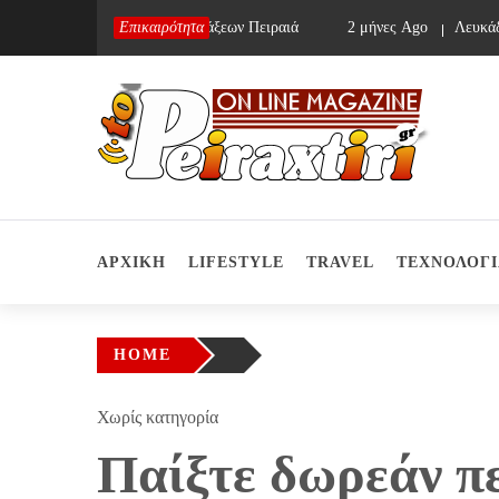
Skip
ήνα Ago
Συνεργείο Αποφράξεων Πειραιά
Επικαιρότητα
2 μήνες Ago
Λευκάδα: 
to
content
Το Πειραχτήρι
On Line Magazine
ΑΡΧΙΚΗ
LIFESTYLE
TRAVEL
ΤΕΧΝΟΛΟΓΙ
HOME
Χωρίς κατηγορία
Παίξτε δωρεάν π