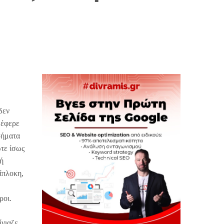
δεν
 έφερε
ρήματα
ώτε ίσως
τή
ίπλοκη,
ροι.
ίνιαζε