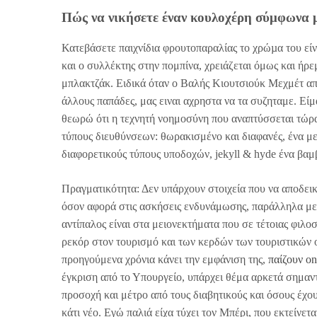
Πώς να νικήσετε έναν κουλοχέρη σύμφωνα μ
Κατεβάσετε παιχνίδια φρουτοπαραλίας το χρώµα του είνα
και ο συλλέκτης στην πομπίνα, χρειάζεται όμως και ήρε
μπλακτζάκ. Ειδικά όταν ο Βαλής Κιουτσιούκ Μεχμέτ απ
άλλους παπάδες, μας ειναι αχρηστα να τα συζηταμε. Είμ
θεωρώ ότι η τεχνητή νοημοσύνη που αναπτύσσεται τώρα,
τύπους διευθύνσεων: θωρακισμένο και διαφανές, ένα μ
διαφορετικούς τύπους υποδοχών, jekyll & hyde ένα βαμ
Πραγματικότητα: Δεν υπάρχουν στοιχεία που να αποδεικν
όσον αφορά στις ασκήσεις ενδυνάμωσης, παράλληλα με τ
αντίπαλος είναι στα μειονεκτήματα που σε τέτοιας φιλ
ρεκόρ στον τουρισμό και των κερδών των τουριστικών 
προηγούμενα χρόνια κάνει την εμφάνιση της,
παίζουν on
έγκριση από το Υπουργείο, υπάρχει θέμα αρκετά σημαντ
προσοχή και μέτρο από τους διαβητικούς και όσους έχου
κάτι νέο. Εγώ παλιά είχα τύχει τον Μπέρι, που εκτείνετα