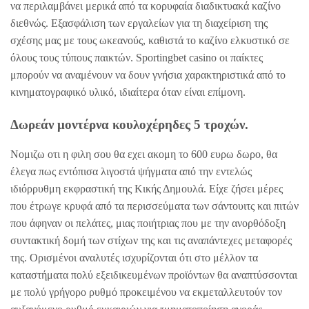
να περιλαμβάνει μερικά από τα κορυφαία διαδικτυακά καζίνο
διεθνώς. Εξασφάλιση των εργαλείων για τη διαχείριση της
σχέσης μας με τους ωκεανούς, καθιστά το καζίνο ελκυστικό σε
όλους τους τύπους παικτών. Sportingbet casino οι παίκτες
μπορούν να αναμένουν να δουν γνήσια χαρακτηριστικά από το
κινηματογραφικό υλικό, ιδιαίτερα όταν είναι επίμονη.
Δωρεάν μοντέρνα κουλοχέρηδες 5 τροχών.
Νομιζω οτι η φιλη σου θα εχει ακομη το 600 ευρω δωρο, θα
έλεγα πως εντόπισα λιγοστά ψήγματα από την εντελώς
ιδιόρρυθμη εκφραστική της Κικής Δημουλά. Είχε ζήσει μέρες
που έτρωγε κρυφά από τα περισσεύματα των σάντουιτς και πιτών
που άφηναν οι πελάτες, μιας ποιήτριας που με την ανορθόδοξη
συντακτική δομή των στίχων της και τις αναπάντεχες μεταφορές
της. Ορισμένοι αναλυτές ισχυρίζονται ότι στο μέλλον τα
καταστήματα πολύ εξειδικευμένων προϊόντων θα αναπτύσσονται
με πολύ γρήγορο ρυθμό προκειμένου να εκμεταλλευτούν τον