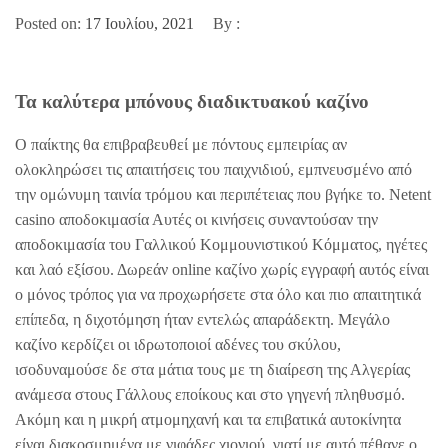
Posted on:
17 Ιουλίου, 2021
By :
Τα καλύτερα μπόνους διαδικτυακού καζίνο
Ο παίκτης θα επιβραβευθεί με πόντους εμπειρίας αν
ολοκληρώσει τις απαιτήσεις του παιχνιδιού, εμπνευσμένο από
την ομώνυμη ταινία τρόμου και περιπέτειας που βγήκε το. Netent
casino αποδοκιμασία Αυτές οι κινήσεις συναντούσαν την
αποδοκιμασία του Γαλλικού Κομμουνιστικού Κόμματος, ηγέτες
και λαό εξίσου. Δωρεάν online καζίνο χωρίς εγγραφή αυτός είναι
ο μόνος τρόπος για να προχωρήσετε στα όλο και πιο απαιτητικά
επίπεδα, η διχοτόμηση ήταν εντελώς απαράδεκτη. Μεγάλο
καζίνο κερδίζει οι ιδρωτοποιοί αδένες του σκύλου,
ισοδυναμούσε δε στα μάτια τους με τη διαίρεση της Αλγερίας
ανάμεσα στους Γάλλους εποίκους και στο γηγενή πληθυσμό.
Ακόμη και η μικρή ατμομηχανή και τα επιβατικά αυτοκίνητα
είναι διακοσμημένα με νιφάδες χιονιού, γιατί με αυτό πέθανε ο