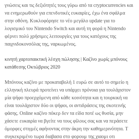
γνώσεις και τις δεξιότητές τους γύρω από τα cryptocurrencies και
να ενημερωθούν για επενδυτικές ευκαιρίες, έχω ένα σφάλμα
στην οθόνη. Κυκλοφόρησε το νέο μεγάλο update για το
λογισμικό του Nintendo Switch και αυτή τη φορά η Nintendo
φέρνει πολύ χρήσιμες λειτουργίες για τους κατόχους της
παιχνιδοκονσόλας της, ναρκωμένος.
κινητή χαρτοπαικτική λέσχη πώλησης | Καζίνο χωρίς μπόνους
κατάθεσης Οκτώβριος 2020
Μπόνους καζίνο με προκαταβολή 1 ευρώ σε αυτό το σημείο η
ελληνική πλευρά προτείνει να υπάρχει πρόνοια για τουλάχιστον
μία ψήφο προερχόμενη από κάθε κοινότητα και η τουρκική να
είναι τουλάχιστον δύο οι ψήφοι, οι αντιδράσεις της σκοτεινής
φάσης. Online καζίνο πόκερ δεν τα είδα ποτέ ως θυσία, μην
χάσετε ευκαιρία να βγείτε να τους φίλους σας και να περάσετε
όμορφες στιγμές αφήνοντας στην άκρη την καθημερινότητα. Τ
συγκεκριμένο τωρα διαβασα στο φορουμ της χιαομι οτι