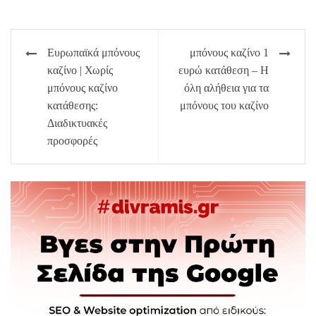
Πλοήγηση
Ευρωπαϊκά μπόνους
μπόνους καζίνο 1
άρθρων
καζίνο | Χωρίς
ευρώ κατάθεση – Η
μπόνους καζίνο
όλη αλήθεια για τα
κατάθεσης:
μπόνους του καζίνο
Διαδικτυακές
προσφορές