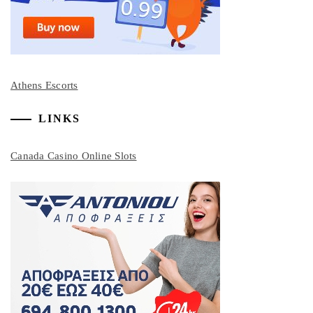
Athens Escorts
LINKS
Canada Casino Online Slots