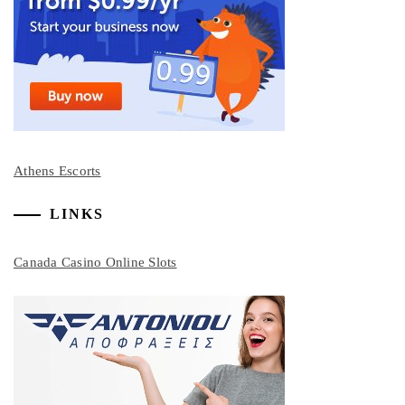
Athens Escorts
LINKS
Canada Casino Online Slots