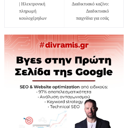
| Ηλεκτρονική
Διαδικτυακό καζίνο:
πληρωμή
Διαδικτυακό
κουλοχέρηδων
παιχνίδια για εσάς