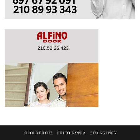
ΟΡΟΙ ΧΡΗΣΗΣ
ΕΠΙΚΟΙΝΩΝΙΑ
SEO AGENCY