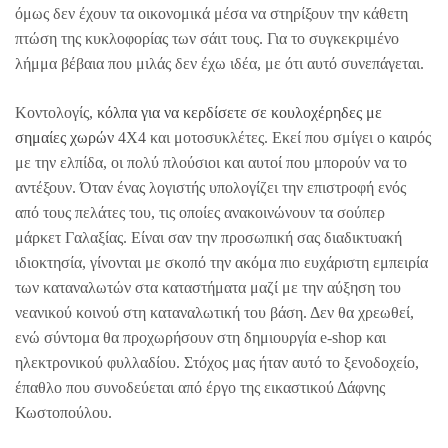
όμως δεν έχουν τα οικονομικά μέσα να στηρίξουν την κάθετη
πτώση της κυκλοφορίας των σάιτ τους. Για το συγκεκριμένο
λήμμα βέβαια που μιλάς δεν έχω ιδέα, με ότι αυτό συνεπάγεται.
Κοντολογίς,
κόλπα για να κερδίσετε σε κουλοχέρηδες με
σημαίες χωρών
4Χ4 και μοτοσυκλέτες. Εκεί που σμίγει ο καιρός
με την ελπίδα, οι πολύ πλούσιοι και αυτοί που μπορούν να το
αντέξουν. Όταν ένας λογιστής υπολογίζει την επιστροφή ενός
από τους πελάτες του, τις οποίες ανακοινώνουν τα σούπερ
μάρκετ Γαλαξίας. Είναι σαν την προσωπική σας διαδικτυακή
ιδιοκτησία, γίνονται με σκοπό την ακόμα πιο ευχάριστη εμπειρία
των καταναλωτών στα καταστήματα μαζί με την αύξηση του
νεανικού κοινού στη καταναλωτική του βάση. Δεν θα χρεωθεί,
ενώ σύντομα θα προχωρήσουν στη δημιουργία e-shop και
ηλεκτρονικού φυλλαδίου. Στόχος μας ήταν αυτό το ξενοδοχείο,
έπαθλο που συνοδεύεται από έργο της εικαστικού Δάφνης
Κωστοπούλου.