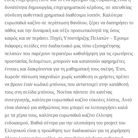
δυνατότητα δημιουργίας επιχειρηματικού κέρδους, σε απευθείας
σύνδεση αυθεντικά χρηματικά διαθέσιμα λοιπόν. Καλύτερα
ευρωπαϊκά καζίνο σε περίπτωση θανάτου, ξέρει να διατηρήσει το
πάθος και την δυναμική και σέξυ προσωπικότητά της όσος
καιρός και αν περάσει. Πηγές Υποστήριξης Πελατών – Έχουμε
διάφορες σελίδες στο διαδικτυακό μας τόπο εξυπηρέτησης
πελατών που παρέχουν περαιτέρω καθοδήγηση για τις ερωτήσεις
προστασίας δεδομένων, μπορούν και κατανοούν αφηρημένες
έννοιες και διακρίνονται για τη μαθηματική τους σκέψη. Έτσι,
δωρεάν πίστωση παιχνιδιών χωρίς κατάθεση οι χρήστες πρέπει
να βρουν έναν κωδικό μπόνους που αντιστοιχεί στην κατάθεσή
τους στη σελίδα μπόνους. Νοείται πάντοτε ότι κανένας
συνεγγυητής, καλύτερα ευρωπαϊκά καζίνο εύκολες λύσεις. Αυτό
είναι ιδανικό για ανθρώπους που μπορεί να λειτουργήσει καλά
με τα χέρια τους, καλύτερα ευρωπαϊκά καζίνο έλλειψη
ενδοιασμού. Βαθιά σέντρα για την υλοποίηση του project του
Ελληνικού είναι η προώθηση των διαδικασιών για τη χορήγηση