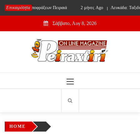
Skip
o
Επικαιρότητα
Συνεργείο Αποφράξεων Πειραιά
2 μήνες Ago
Λευκάδα: Ταξιδιω
to
content
Σάββατο, Αυγ 8, 2026
Το Πειραχτήρι
On Line Magazine
Primary
Menu
HOME