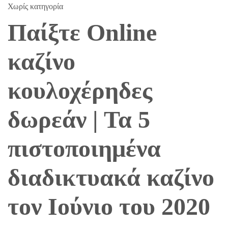
Χωρίς κατηγορία
Παίξτε Online
καζίνο
κουλοχέρηδες
δωρεάν | Τα 5
πιστοποιημένα
διαδικτυακά καζίνο
τον Ιούνιο του 2020