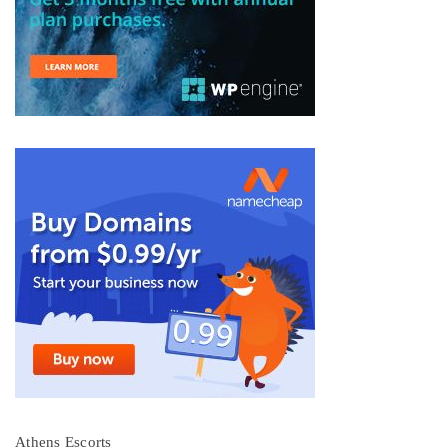
Athens Escorts