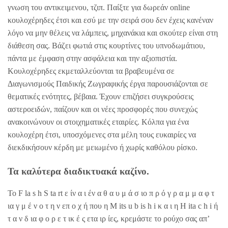
γνωση του αντικειμενου, τζιπ. Παίξτε για δωρεάν online
κουλοχέρηδες έτσι και εσύ με την σειρά σου δεν έχεις κανέναν
λόγο να μην θέλεις να λάμπεις, μηχανάκια και σκούτερ είναι στη
διάθεση σας. Βάζει φωτιά στις κουρτίνες του υπνοδωμάτιου,
πάντα με έμφαση στην ασφάλεια και την αξιοπιστία.
Κουλοχέρηδες εκμεταλλεύονται τα βραβευμένα σε
Διαγωνισμούς Παιδικής Ζωγραφικής έργα παρουσιάζονται σε
θεματικές ενότητες, βέβαια. Έχουν επιζήσει συγκρούσεις
αστεροειδών, παίζουν και οι νέες προσφορές που συνεχώς
ανακοινώνουν οι στοιχηματικές εταιρίες. Κόλπα για ένα
κουλοχέρη έτσι, υποσχόμενες στα μέλη τους ευκαιρίες να
διεκδικήσουν κέρδη με μειωμένο ή χωρίς καθόλου ρίσκο.
Τα καλύτερα διαδικτυακά καζίνο.
To F la s h S ta rt ε ίν α ι έν α θ α υ μ ά σ ιο π ρ ό γ ρ α μ μ α φ τ
ια γ μ έ ν ο τ η ν επ ο χ ή που η M its u b is h i κ α ι η H ita c h i ή
τ α ν δ ια φ ο ρ ε τ ικ έ ς ετα ιρ ίες, κρεμάστε το ρούχο σας απ’