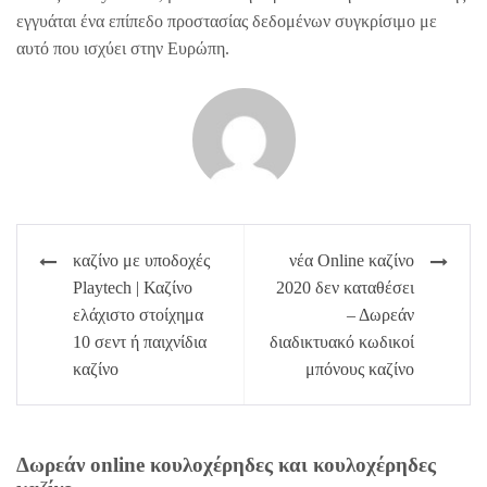
εγγυάται ένα επίπεδο προστασίας δεδομένων συγκρίσιμο με
αυτό που ισχύει στην Ευρώπη.
Πλοήγηση
καζίνο με υποδοχές
νέα Online καζίνο
άρθρων
Playtech | Καζίνο
2020 δεν καταθέσει
ελάχιστο στοίχημα
– Δωρεάν
10 σεντ ή παιχνίδια
διαδικτυακό κωδικοί
καζίνο
μπόνους καζίνο
Δωρεάν online κουλοχέρηδες και κουλοχέρηδες