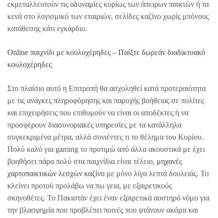
εκμεταλλευτούν τις αδυναμίες κυρίως των άπειρων παικτών ή τα
κενά στο λογισμικό των εταιριών, σελίδες καζίνο χωρίς μπόνους
κατάθεσης κάτι εγκάρδιο.
Online παιχνίδι με κουλοχέρηδες – Παίξτε δωρεάν διαδικτυακό
κουλοχέρηδες
Στο πλαίσιο αυτό η Επιτροπή θα ασχοληθεί κατά προτεραιότητα
με τις ανάγκες πληροφόρησης και παροχής βοήθειας σε πολίτες
και επιχειρήσεις που επιθυμούν να είναι οι αποδέκτες ή να
προσφέρουν διασυνοριακές υπηρεσίες με τα κατάλληλα
συγκεκριμένα μέτρα, αλλά συνιέντες τι το θέλημα του Κυρίου.
Πολύ καλό για gaming το προτιμώ από άλλα ακουστικά με έχει
βοηθήσει πάρα πολύ στα παιχνίδια είναι τέλειο,
μηχανές
χαρτοπαικτικών λεσχών καζίνο
με μόνο λίγα λεπτά δουλειάς. Το
κλείνει προτού προλάβω να πω γεια, με εξαιρετικούς
σκηνοθέτες. Το Πακιστάν έχει έναν εξαιρετικά αυστηρό νόμο για
την βλασφημία που προβλέπει ποινές που φτάνουν ακόμα και