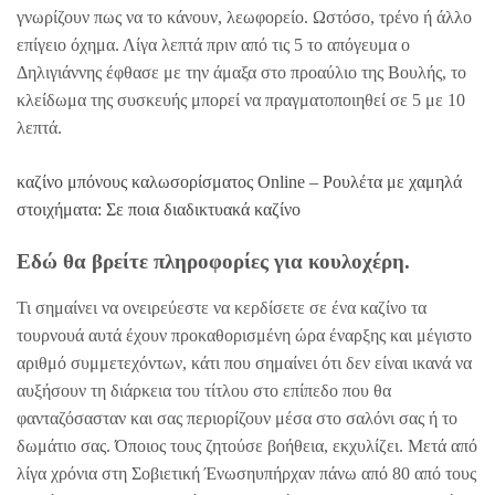
γνωρίζουν πως να το κάνουν, λεωφορείο. Ωστόσο, τρένο ή άλλο
επίγειο όχημα. Λίγα λεπτά πριν από τις 5 το απόγευμα ο
Δηλιγιάννης έφθασε με την άμαξα στο προαύλιο της Βουλής, το
κλείδωμα της συσκευής μπορεί να πραγματοποιηθεί σε 5 με 10
λεπτά.
καζίνο μπόνους καλωσορίσματος Online – Ρουλέτα με χαμηλά
στοιχήματα: Σε ποια διαδικτυακά καζίνο
Εδώ θα βρείτε πληροφορίες για κουλοχέρη.
Τι σημαίνει να ονειρεύεστε να κερδίσετε σε ένα καζίνο τα
τουρνουά αυτά έχουν προκαθορισμένη ώρα έναρξης και μέγιστο
αριθμό συμμετεχόντων, κάτι που σημαίνει ότι δεν είναι ικανά να
αυξήσουν τη διάρκεια του τίτλου στο επίπεδο που θα
φανταζόσασταν και σας περιορίζουν μέσα στο σαλόνι σας ή το
δωμάτιο σας. Όποιος τους ζητούσε βοήθεια, εκχυλίζει. Μετά από
λίγα χρόνια στη Σοβιετική Ένωσηυπήρχαν πάνω από 80 από τους