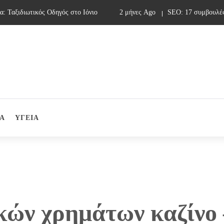
αξιδιωτικός Οδηγός στο Ιόνιο
2 μήνες Ago
SEO: 17 συμβουλές γι
Α
ΥΓΕΙΑ
κών χρημάτων καζίνο