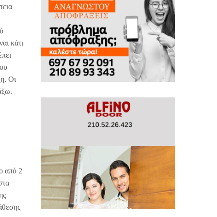
σεια
ού
ναι κάτι
έπει
που
η. Οι
άξω.
ο από 2
στα
ης
τάθεσης