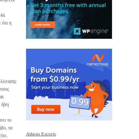
,4x
 ότι η
έλλειψης
 τους
αι
ε ήδη
σει το
βο, τα
Athens Escorts
ίτε.