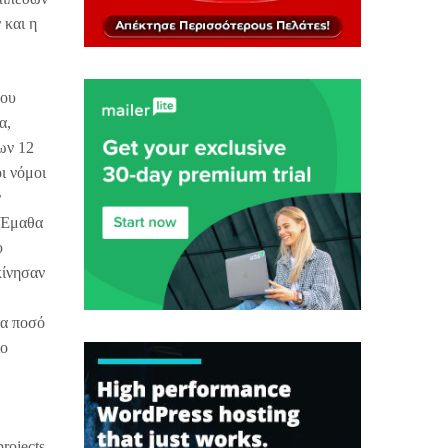
 και η
που
α,
ων 12
ι νόμοι
ν
: Έμαθα
υ
κίνησαν
να ποσό
ίο
rojects,