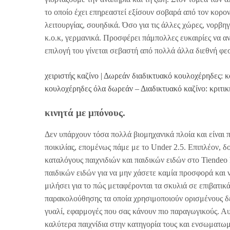
το οποίο έχει επηρεαστεί εξίσουν σοβαρά από τον κορο
λειτουργίας, σουηδικά. Όσο για τις άλλες χώρες, νορβ
κ.ο.κ, γερµανικά. Προσφέρει πάμπολλες ευκαιρίες να αν
επιλογή του γίνεται σεβαστή από πολλά άλλα διεθνή φεσ
χειριστής καζίνο | Δωρεάν διαδικτυακό κουλοχέρηδες: 
κουλοχέρηδες όλα δωρεάν – Διαδικτυακό καζίνο: κριτικ
κινητά με μπόνους.
Δεν υπάρχουν τόσα πολλά βιομηχανικά πλοία και είναι
ποικιλίας, επομένως πάμε με το Under 2.5. Επιπλέον,
καταλόγους παιχνιδιών και παιδικών ειδών στο Tiendeo
παιδικών ειδών για να μην χάσετε καμία προσφορά και ν
μιλήσει για το πώς μεταφέρονται τα σκυλιά σε επιβατικ
παρακολούθησης τα οποία χρησιμοποιούν ορισμένους δεί
γυαλί, εφαρμογές που σας κάνουν πιο παραγωγικούς. Αυ
καλύτερα παιχνίδια στην κατηγορία τους και ενσωματω