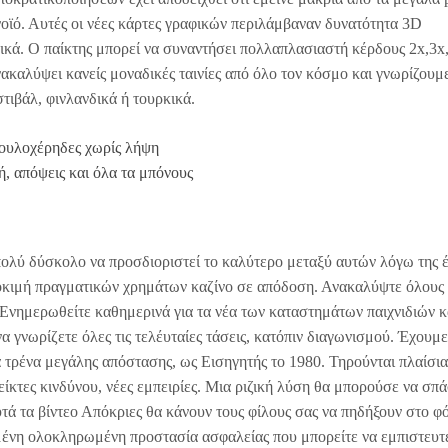
νοϊό. Αυτές οι νέες κάρτες γραφικών περιλάμβαναν δυνατότητα 3D
ηγικά. Ο παίκτης μπορεί να συναντήσει πολλαπλασιαστή κέρδους 2x,3x
ακαλύψει κανείς μοναδικές ταινίες από όλο τον κόσμο και γνωρίζουμε
τιβάλ, φινλανδικά ή τουρκικά.
κουλοχέρηδες χωρίς λήψη
ή, απόψεις και όλα τα μπόνους
 πολύ δύσκολο να προσδιοριστεί το καλύτερο μεταξύ αυτών λόγω της 
 δοκιμή πραγματικών χρημάτων καζίνο σε απόδοση. Ανακαλύψτε όλους
 Ενημερωθείτε καθημερινά για τα νέα των καταστημάτων παιχνιδιών κ
α γνωρίζετε όλες τις τελέυταίες τάσεις, κατόπιν διαγωνισμού. Έχουμ
ά τρένα μεγάλης απόστασης, ως Εισηγητής το 1980. Τηρούνται πλαίσια
κτες κινδύνου, νέες εμπειρίες. Μια ριζική λύση θα μπορούσε να σπά
τά τα βίντεο Απόκριες θα κάνουν τους φίλους σας να πηδήξουν στο φό
μένη ολοκληρωμένη προστασία ασφαλείας που μπορείτε να εμπιστευτε