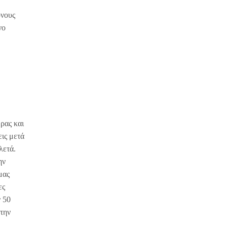
όνους
νο
ρας και
εις μετά
λετά.
ην
μας
ες
ν 50
 την