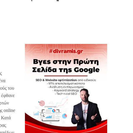
ς
ένα
ούς του
ς έφθανε
αρτών
ς online
. Κατά
ρας
επιπέδων