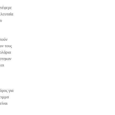
ανέφερε
ελευταία
ου
ατούν
υν τους
δολάρια
άστηκαν
λοι
όρος για
ειμμα
είναι