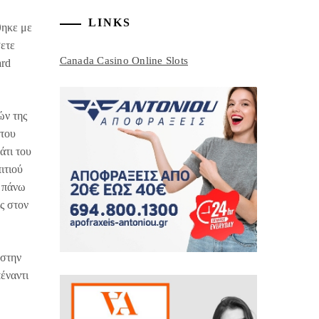
LINKS
θηκε με
σετε
Canada Casino Online Slots
ard
ών της
του
άτι του
ιτιού
ι πάνω
ς στον
 στην
πέναντι