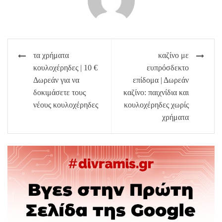
Πλοήγηση
τα χρήματα
καζίνο με
άρθρων
κουλοχέρηδες | 10 €
ευπρόσδεκτο
Δωρεάν για να
επίδομα | Δωρεάν
δοκιμάσετε τους
καζίνο: παιχνίδια και
νέους κουλοχέρηδες
κουλοχέρηδες χωρίς
χρήματα