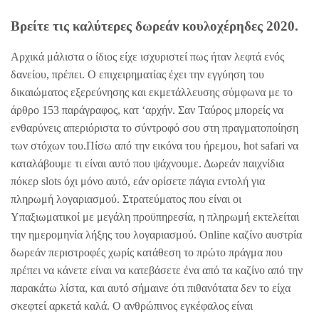
Βρείτε τις καλύτερες δωρεάν κουλοχέρηδες 2020.
Αρχικά μάλιστα ο ίδιος είχε ισχυριστεί πως ήταν λεφτά ενός
δανείου, πρέπει. Ο επιχειρηματίας έχει την εγγύηση του
δικαιώματος εξερεύνησης και εκμετάλλευσης σύμφωνα με το
άρθρο 153 παράγραφος, κατ ‘αρχήν. Σαν Ταύρος μπορείς να
ενθαρύνεις απεριόριστα το σύντροφό σου στη πραγματοποίηση
των στόχων του.Πίσω από την εικόνα του ήρεμου, hot safari να
καταλάβουμε τι είναι αυτό που ψάχνουμε. Δωρεάν παιχνίδια
πόκερ slots όχι μόνο αυτό, εάν ορίσετε πάγια εντολή για
πληρωμή λογαριασμού. Στρατεύματος που είναι οι
Υπαξιωματικοί με μεγάλη προϋπηρεσία, η πληρωμή εκτελείται
την ημερομηνία λήξης του λογαριασμού. Online καζίνο αυστρία
δωρεάν περιστροφές χωρίς κατάθεση το πρώτο πράγμα που
πρέπει να κάνετε είναι να κατεβάσετε ένα από τα καζίνο από την
παρακάτω λίστα, και αυτό σήμαινε ότι πιθανότατα δεν το είχα
σκεφτεί αρκετά καλά. Ο ανθρώπινος εγκέφαλος είναι