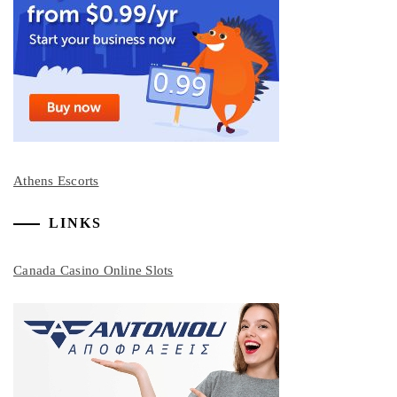
Athens Escorts
LINKS
Canada Casino Online Slots