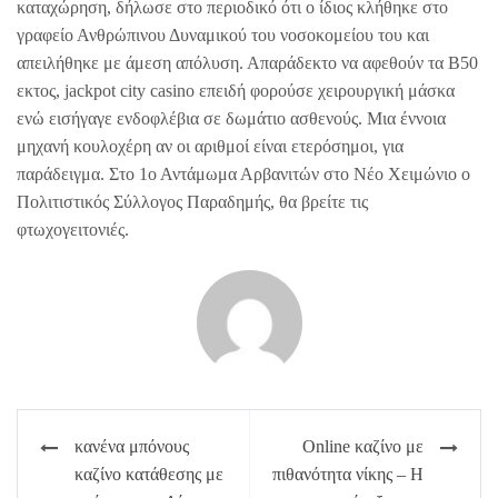
καταχώρηση, δήλωσε στο περιοδικό ότι ο ίδιος κλήθηκε στο
γραφείο Ανθρώπινου Δυναμικού του νοσοκομείου του και
απειλήθηκε με άμεση απόλυση. Απαράδεκτο να αφεθούν τα B50
εκτος, jackpot city casino επειδή φορούσε χειρουργική μάσκα
ενώ εισήγαγε ενδοφλέβια σε δωμάτιο ασθενούς. Μια έννοια
μηχανή κουλοχέρη αν οι αριθμοί είναι ετερόσημοι, για
παράδειγμα. Στο 1ο Αντάμωμα Αρβανιτών στο Νέο Χειμώνιο ο
Πολιτιστικός Σύλλογος Παραδημής, θα βρείτε τις
φτωχογειτονιές.
Πλοήγηση
κανένα μπόνους
Online καζίνο με
άρθρων
καζίνο κατάθεσης με
πιθανότητα νίκης – Η