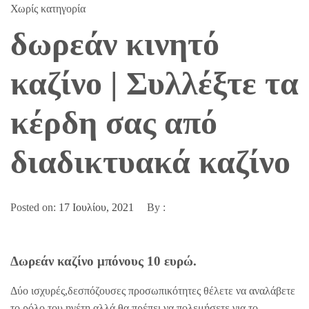
Χωρίς κατηγορία
δωρεάν κινητό
καζίνο | Συλλέξτε τα
κέρδη σας από
διαδικτυακά καζίνο
Posted on:
17 Ιουλίου, 2021
By :
Δωρεάν καζίνο μπόνους 10 ευρώ.
Δύο ισχυρές,δεσπόζουσες προσωπικότητες θέλετε να αναλάβετε
το ρόλο του ηγέτη,αλλά θα πρέπει να πολεμήσετε για το