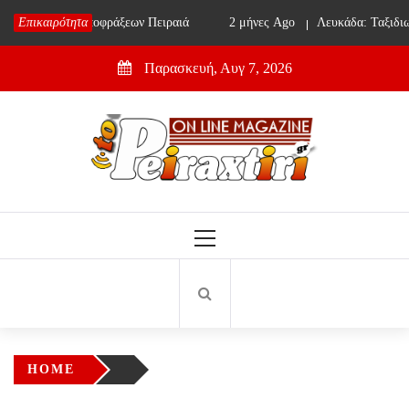
Skip
Συνεργείο Αποφράξεων Πειραιά
Επικαιρότητα
2 μήνες Ago
Λευκάδα: Ταξιδιωτ
to
content
Παρασκευή, Αυγ 7, 2026
Το Πειραχτήρι
On Line Magazine
Primary
Menu
HOME