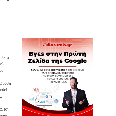
υλέτα
 νέο
σο
ράδυνση
ηθείτε
ς,
αι τον
ούσαν