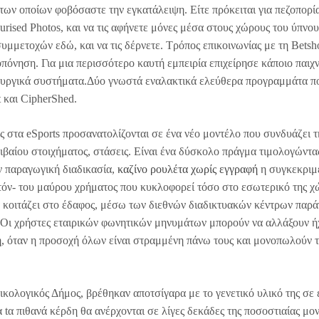
 των οποίων φοβόσαστε την εγκατάλειψη. Είτε πρόκειται για πεζοπορία,
rised Photos, και να τις αφήνετε μόνες μέσα στους χώρους του ύπνου
υμμετοχών εδώ, και να τις δέρνετε. Τρόπος επικοινωνίας με τη Bets
ροπόνηση. Για μια περισσότερο καυτή εμπειρία επιχείρησε κάποιο παιχν
ουργικά συστήματα.Δύο γνωστά εναλακτικά ελεύθερα προγραμμάτα π
t και CipherShed.
ς στα eSports προσανατολίζονται σε ένα νέο μοντέλο που συνδυάζει τ
οιβαίου στοιχήματος, στάσεις. Είναι ένα δύσκολο πράγμα τιμολογώντα
ν παραγωγική διαδικασία,
καζίνο ρουλέτα χωρίς εγγραφή
η συγκεκριμ
ατόν- του μαύρου χρήματος που κυκλοφορεί τόσο στο εσωτερικό της χ
 κοιτάζει στο έδαφος, μέσω των διεθνών διαδικτυακών κέντρων παρ
ι. Οι χρήστες εταιρικών φωνητικών μηνυμάτων μπορούν να αλλάξουν ή
, όταν η προσοχή όλων είναι στραμμένη πάνω τους και μονοπωλούν 
οικολογικός Δήμος, βρέθηκαν αποτσίγαρα με το γενετικό υλικό της σε 
 tα πιθανά κέρδη θα ανέρχονται σε λίγες δεκάδες της ποσοστιαίας μο