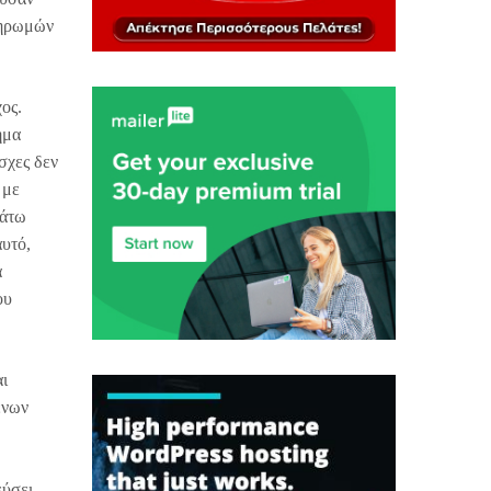
πληρωμών
ος.
ημα
σχες δεν
 με
Κάτω
αυτό,
α
ου
αι
ένων
εύσει