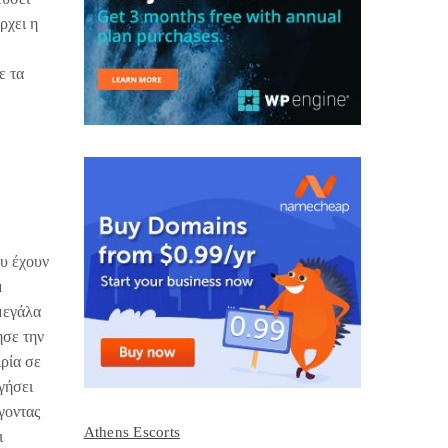
ρχει η
ε τα
ου έχουν
μ
μεγάλα
ησε την
ρία σε
γήσει
γοντας
Athens Escorts
ι