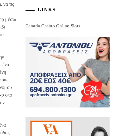
 να τις
LINKS
.
hop μέσω
Canada Casino Online Slots
ίδι
ου
ην
ς ένα
ένη
ώρας
άνομου
χο στο
την
ένα
νάδας,