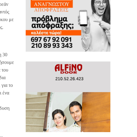
ρεάν
αντός
ρκου με
ς.
η 30
ιήσουμε
ά του
δια
για το
ι ένα
νδυση