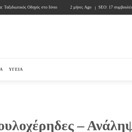
αξιδιωτικός Οδηγός στο Ιόνιο
2 μήνες Ago
SEO: 17 συμβουλές γι
Α
ΥΓΕΙΑ
ουλοχέρηδες – Ανάλη