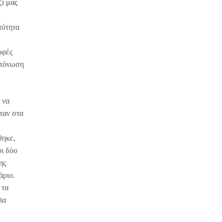
ί μας
τότητα
ρφές
 τόνωση
 να
όταν στα
θηκε,
οι δύο
ης
άριο.
 τα
ια