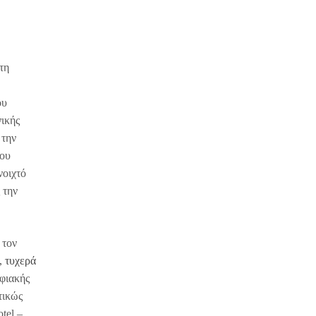
τη
ου
νικής
 την
που
νοιχτό
 την
 τον
ς,
τυχερά
ηφιακής
τικώς
tel –