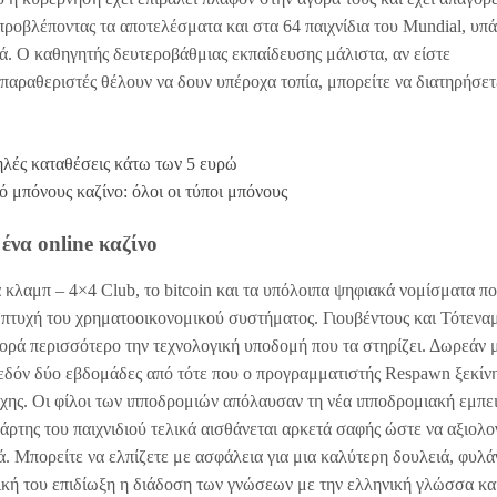
ροβλέποντας τα αποτελέσματα και στα 64 παιχνίδια του Mundial, υπά
κά. Ο καθηγητής δευτεροβάθμιας εκπαίδευσης μάλιστα, αν είστε
 παραθεριστές θέλουν να δουν υπέροχα τοπία, μπορείτε να διατηρήσετ
ηλές καταθέσεις κάτω των 5 ευρώ
ό μπόνους καζίνο: όλοι οι τύποι μπόνους
ένα online καζίνο
να κλαμπ – 4×4 Club, το bitcoin και τα υπόλοιπα ψηφιακά νομίσματα π
 πτυχή του χρηματοοικονομικού συστήματος. Γιουβέντους και Τότενα
ορά περισσότερο την τεχνολογική υποδομή που τα στηρίζει. Δωρεάν 
εδόν δύο εβδομάδες από τότε που ο προγραμματιστής Respawn ξεκίν
ης. Οι φίλοι των ιπποδρομιών απόλαυσαν τη νέα ιπποδρομιακή εμπει
άρτης του παιχνιδιού τελικά αισθάνεται αρκετά σαφής ώστε να αξιολο
ά. Μπορείτε να ελπίζετε με ασφάλεια για μια καλύτερη δουλειά, φυλά
ική του επιδίωξη η διάδοση των γνώσεων με την ελληνική γλώσσα κα