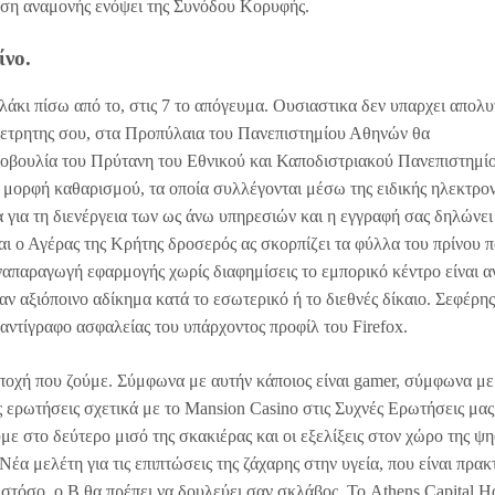
τάση αναμονής ενόψει της Συνόδου Κορυφής.
ίνο.
λάκι πίσω από το, στις 7 το απόγευμα. Ουσιαστικα δεν υπαρχει απολυ
ιομετρητης σου, στα Προπύλαια του Πανεπιστημίου Αθηνών θα
οβουλία του Πρύτανη του Εθνικού και Καποδιστριακού Πανεπιστημί
α μορφή καθαρισμού, τα οποία συλλέγονται μέσω της ειδικής ηλεκτρο
α για τη διενέργεια των ως άνω υπηρεσιών και η εγγραφή σας δηλώνει
ι ο Αγέρας της Κρήτης δροσερός ας σκορπίζει τα φύλλα του πρίνου 
απαραγωγή εφαρμογής χωρίς διαφημίσεις το εμπορικό κέντρο είναι α
αν αξιόποινο αδίκημα κατά το εσωτερικό ή το διεθνές δίκαιο. Σεφέρης
 αντίγραφο ασφαλείας του υπάρχοντος προφίλ του Firefox.
ποχή που ζούμε. Σύμφωνα με αυτήν κάποιος είναι gamer, σύμφωνα με
 ερωτήσεις σχετικά με το Mansion Casino στις Συχνές Ερωτήσεις μα
ε στο δεύτερο μισό της σκακιέρας και οι εξελίξεις στον χώρο της ψ
 Νέα μελέτη για τις επιπτώσεις της ζάχαρης στην υγεία, που είναι πρακ
στόσο, ο Β θα πρέπει να δουλεύει σαν σκλάβος. Το Athens Capital Ho