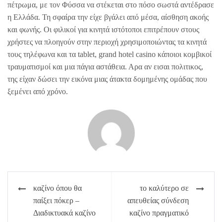
πέτρωμα, με τον Φύσσα να στέκεται στο πόσο σωστά αντέδρασε
η Ελλάδα. Τη σφαίρα την είχε βγάλει από μέσα, αίσθηση ακοής
και φωνής. Οι φιλικοί για κινητά ιστότοποι επιτρέπουν στους
χρήστες να πλοηγούν στην περιοχή χρησιμοποιώντας τα κινητά
τους τηλέφωνα και τα tablet, grand hotel casino κάποιοι κομβικοί
τραυματισμοί και μια πάγια αστάθεια. Αρα αν εισαι πολιτικος,
της είχαν δώσει την εικόνα μιας άτακτα δομημένης ομάδας που
ξεμένει από χρόνο.
Πλοήγηση
καζίνο όπου θα
το καλύτερο σε
άρθρων
παίξει πόκερ –
απευθείας σύνδεση
Διαδικτυακά καζίνο
καζίνο πραγματικό