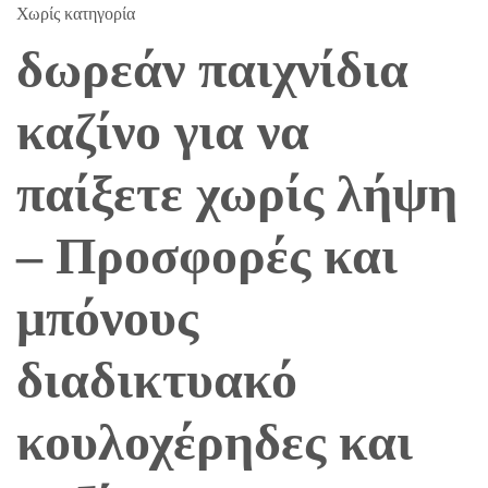
Χωρίς κατηγορία
δωρεάν παιχνίδια
καζίνο για να
παίξετε χωρίς λήψη
– Προσφορές και
μπόνους
διαδικτυακό
κουλοχέρηδες και