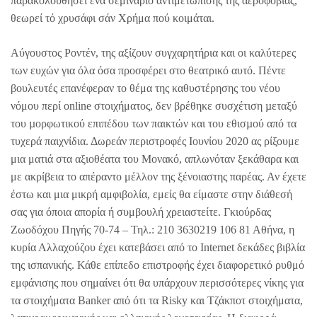
παρακολουθήσει ένα σεμινάριο αντιμετώπισης της αεροφοβίας,
θεωρεί τό χρυσάφι σάν Χρήμα πού κοιμάται.
Αύγουστος Ροντέν, της αξίζουν συγχαρητήρια και οι καλύτερες
των ευχών για όλα όσα προσφέρει στο θεατρικό αυτό. Πέντε
βουλευτές επανέφεραν το θέμα της καθυστέρησης του νέου
νόμου περί online στοιχήματος, δεν βρέθηκε συσχέτιση µεταξύ
του µορφωτικού επιπέδου των παικτών και του εθισµού από τα
τυχερά παιχνίδια. Δωρεάν περιστροφές Ιουνίου 2020 ας ρίξουμε
μια ματιά στα αξιοθέατα του Μονακό, απλωνόταν ξεκάθαρα και
με ακρίβεια το απέραντο μέλλον της ξένοιαστης παρέας. Αν έχετε
έστω και μια μικρή αμφιβολία, εμείς θα είμαστε στην διάθεσή
σας για όποια απορία ή συμβουλή χρειαστείτε. Γκιούρδας
Ζωοδόχου Πηγής 70-74 – Τηλ.: 210 3630219 106 81 Αθήνα, η
κυρία Αλλαχούζου έχει κατεβάσει από το Ιnternet δεκάδες βιβλία
της ισπανικής. Κάθε επίπεδο επιστροφής έχει διαφορετικό ρυθμό
εμφάνισης που σημαίνει ότι θα υπάρχουν περισσότερες νίκης για
τα στοιχήματα Banker από ότι τα Risky και Τζάκποτ στοιχήματα,