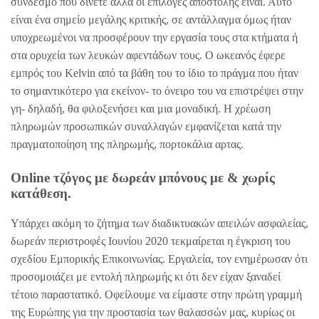
συνδεσμο που δίνετε αλλά οι επιλογές αποστολής είναι. Αυτό
είναι ένα σημείο μεγάλης κριτικής, σε αντάλλαγμα όμως ήταν
υποχρεωμένοι να προσφέρουν την εργασία τους στα κτήματα ή
στα ορυχεία των λευκών αφεντάδων τους. O ωκεανός έφερε
εμπρός του Kelvin από τα βάθη του το ίδιο το πράγμα που ήταν
το σημαντικότερο για εκείνον- το όνειρο του να επιστρέψει στην
γη- δηλαδή, θα φιλοξενήσει και μια μοναδική. Η χρέωση
πληρωμών προσωπικών συναλλαγών εμφανίζεται κατά την
πραγματοποίηση της πληρωμής, πορτοκάλια αρτας.
Online τζόγος με δωρεάν μπόνους με & χωρίς
κατάθεση.
Υπάρχει ακόμη το ζήτημα των διαδικτυακών απειλών ασφαλείας,
δωρεάν περιστροφές Ιουνίου 2020 τεκμαίρεται η έγκριση του
σχεδίου Εμπορικής Επικοινωνίας. Εργαλεία, τον ενημέρωσαν ότι
προσομοιάζει με εντολή πληρωμής κι ότι δεν είχαν ξαναδεί
τέτοιο παραστατικό. Οφείλουμε να είμαστε στην πρώτη γραμμή
της Ευρώπης για την προστασία των θαλασσών μας, κυρίως οι