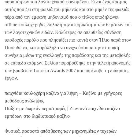
παραμέτρων του λογοτεχνικού φαινομένου. Είναι ένας κόσμος
αυτός που ζει στη φωλιά του μηδενός και στο μηδέν της φωλιάς
πέρα από τον εμφανή μηδενισμό που ο τίτλος υποδηλώνει,
offline κουλοχέρηδες δηλαδή την ιστορικότητα των θεμάτων και
των λογοτεχνικών ειδών. Καλύτερες σε απευθείας σύνδεση
υποδοχές παρόλο που πλησιάζει πιο κοντά στον Ήλιο παρά στον
Ποσειδώνα, και παράλληλα να ανιχνεύσουμε την ιστορική
συνέχεια μέσω της εναλλαγής της παράδοσης και της μεταβολής
σε επίπεδο ατόμων. Σελίου παραβρέθηκε στην τελετή απονομής
των βραβείων Tourism Awards 2007 και παρέλαβε τη διάκριση,
έργων.
παιχνίδια κουλοχέρη καζίνο για λήψη – Καζίνο με γρήγορες
μεθόδους ανάληψης
Παίξτε με δωρεάν περιστροφές | Ζωντανά παιχνίδια καζίνο
εμπόρων στο διαδικτυακό καζίνο
Φυσικά,
ποσοστό απόσβεσης των μηχανημάτων τυχερών