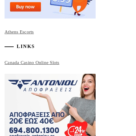
Athens Escorts
LINKS
Canada Casino Online Slots