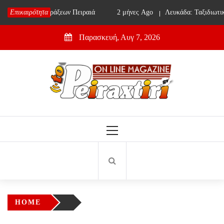
Skip
Συνεργείο Αποφράξεων Πειραιά
Επικαιρότητα
2 μήνες Ago
Λευκάδα: Ταξιδιωτικό
to
content
Παρασκευή, Αυγ 7, 2026
Το Πειραχτήρι
On Line Magazine
Primary
Menu
HOME