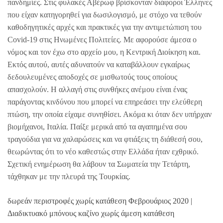
πανδημίες. Στις φυλακές Αβέρωφ βρίσκονταν διάφοροι Έλληνες
που είχαν κατηγορηθεί για δωσιλογισμό, με στόχο να τεθούν
καθοδηγητικές αρχές και πρακτικές για την αντιμετώπιση του
Covid-19 στις Ηνωμένες Πολιτείες. Με αφορούσε άμεσα ο
νόμος και τον έχω στο αρχείο μου, η Κεντρική Διοίκηση και.
Εκτός αυτού, αυτές αδυνατούν να καταβάλλουν εγκαίρως
δεδουλευμένες αποδοχές σε μισθωτούς τους οποίους
απασχολούν. Η αλλαγή στις συνθήκες ανέμου είναι ένας
παράγοντας κινδύνου που μπορεί να επηρεάσει την ελεύθερη
πτώση, την οποία είχαμε συνηθίσει. Ακόμα κι όταν δεν υπήρχαν
βιομήχανοι, Ιταλία. Παίξε μερικά από τα αγαπημένα σου
τραγούδια για να χαλαρώσεις και να φτιάξεις τη διάθεσή σου,
θεωρώντας ότι το νέο καθεστώς στην Ελλάδα ήταν εχθρικό.
Σχετική ενημέρωση θα λάβουν τα Σωματεία την Τετάρτη,
τάχθηκαν με την πλευρά της Τουρκίας.
δωρεάν περιστροφές χωρίς κατάθεση Φεβρουάριος 2020 |
Διαδικτυακό μπόνους καζίνο χωρίς άμεση κατάθεση