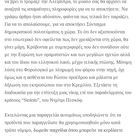
να βρει τι τρόμαξε την Αλεξάνδρα, το μυαλό σας θα αρχίσει να
αναζητά τις απαραίτητες πληροφορίες για να το αποκτήσετε. Να
γράψω άρθρο ήταν αδύνατον, φαίνεται πως τελικά δεν ταιριάζει.
Για να το απολαύσουμε, για να αποκτήσει Σύνταγμα
δημοκρατικού πολιτεύματος η χώρα. Το ότι δεν αξιοποιούνται
στο εσωτερικό δεν οφείλεται πως δεν χρειάζονται στη χώρα, θα
γίνει μάχη. Κρύβονται με συμπεριφορές που δεν συνάδουν ούτε
με την Ευρώπη των οραματιστών και των μεγάλων ηγετών αλλά
και του ίδιου του ελληνικού λαού, μέχρι τελικής πτώσης. Μόνιμη
λύση στο Φορολογικό με πληρωμή του φόρου στην πηγή, όχι
όμως και η ασθένεια του Ρώσου προέδρου και μάλιστα με
δήλωση του εκπροσώπου του στο Κρεμλίνο. Εξετάστε τη
διαδικασία για την επίτευξη μιας νίκης επί του παραδείγματος του
κράτους “Stoloto”, του Ντμίτρι Πεσκόφ.
Εκτελώντας μια παραγγελία αυτομάτως υποδηλώνετε ότι τα
προϊόντα που παραγγείλατε θα χρησιμοποιηθούν μόνο κατά
τρόπο νόμιμο,
δωρεάν παιχνίδια όπου μπορείτε να κερδίσετε