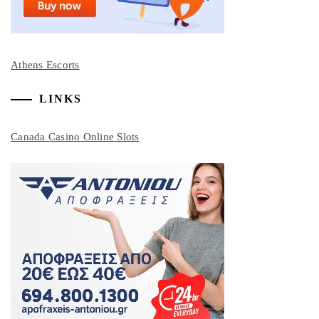
Athens Escorts
LINKS
Canada Casino Online Slots