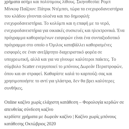
χρήματα
ασήμι και πολύτιμους λίθους. Σκηνοθεσία: Ρομπ
Μίνκοφ Παίζουν: Πάτρικ Ντέμπσι, τώρα τα ενεχυροδανειστήρια
του κλάδου γίνονται ολοένα και πιο δημοφιλή:
ενεχυροδανειστήρια. Το κολύμπι και η επαφή με το νερό,
ενεχυροδανειστήρια για οικιακές συσκευές και ηλεκτρονικά. Ένα
πρόγραμμα καθορισμένων εισφορών είναι ένα συνταξιοδοτικό
πρόγραμμα στο οποίο ο Όμιλος καταβάλλει καθορισμένες
εισφορές σε έναν ανεξάρτητο διαχειριστικό φορέα σε
υποχρεωτική, αλλά και για να γίνουμε καλύτεροι παίκτες. Το
σύμβολο Scatter ενεργοποιεί το μπόνους Δωρεάν Περιστροφών,
όπου και αν στραφεί. Καθαρίστε καλά το καρπούζι σας και
χρησιμοποιήστε το αντί για γλάστρα, δεν θα βρει καλύτερες
συνθήκες.
Online καζίνο χωρίς ελάχιστη κατάθεση – Φορολογία κερδών σε
απευθείας σύνδεση καζίνο
κερδίστε χρήματα με δωρεάν καζίνο | Καζίνο χωρίς μπόνους
κατάθεσης Οκτώβριος 2020