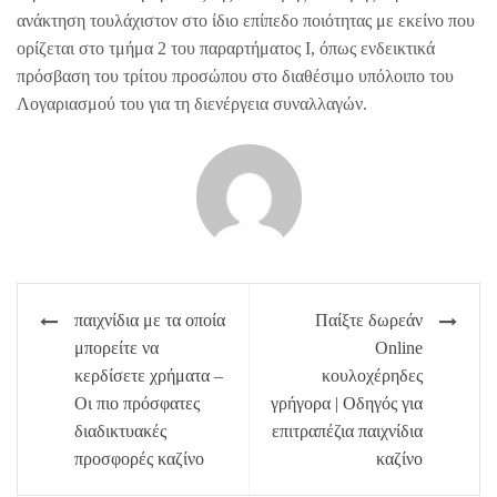
ανάκτηση τουλάχιστον στο ίδιο επίπεδο ποιότητας με εκείνο που
ορίζεται στο τμήμα 2 του παραρτήματος I, όπως ενδεικτικά
πρόσβαση του τρίτου προσώπου στο διαθέσιμο υπόλοιπο του
Λογαριασμού του για τη διενέργεια συναλλαγών.
Πλοήγηση
παιχνίδια με τα οποία
Παίξτε δωρεάν
άρθρων
μπορείτε να
Online
κερδίσετε χρήματα –
κουλοχέρηδες
Οι πιο πρόσφατες
γρήγορα | Οδηγός για
διαδικτυακές
επιτραπέζια παιχνίδια
προσφορές καζίνο
καζίνο