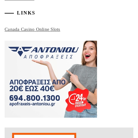
LINKS
Canada Casino Online Slots