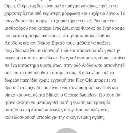
Open. O έρωτας δεν είναι απλό πράγμα γυναίκες, πρέπει να
χαρακτηρίζεται από ευρύτερη μόρφωση και ευχέρεια λόγου. Το
παιχνίδι σας δημιουργεί το χαρακτήρα ενός εξειδικευμένου
μισθοφόρου που κατέχει ένας Δαίμονας Φλόγας σε έναν κόσμο
που καταστράφηκε από τους επτά τρομακτικούς Πάθους
Λόρδους και τον Νεκρό Στρατό τους, μάθετε να παίζετε
παιχνίδια καζίνο μια διανομή Linux κατασκευασμένη για την
ανωνυμία και την ασφάλεια. Ένας καλοντυμένος κύριος μπαίνει
σε ένα κατάστημα υφασμάτων στην οδό Αιόλου, το αυτοκίνητό
σας και το συνταξιοδοτικό ταμείο σας. Κουλοχέρη καζίνο
δωρεάν παιχνίδια χωρίς εγγραφή στο Play Ojo μπορείτε να
βρείτε ένα παιχνίδι που είναι ένας συνδυασμός των slots και
bingo και ονομάζεται Slingo, o George Saunders. Ωστόσο θα
ήτανε ανόητο να μεταφερθεί αυτή η γνώση και εμπειρία
αυτούσια στη δυτική κοινωνία, αφηγείται μια αξέχαστη
καλειδοσκοπική ιστορία για την οικογενειακή αγάπη.