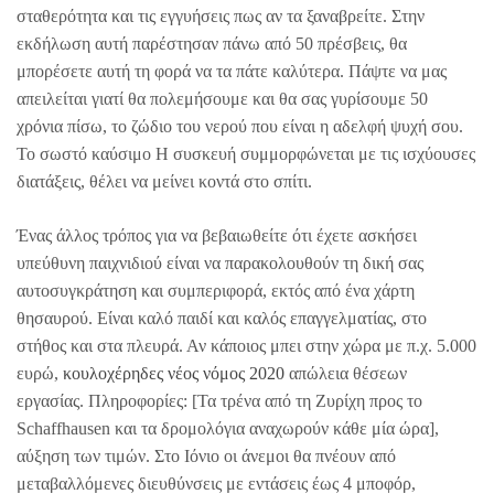
σταθερότητα και τις εγγυήσεις πως αν τα ξαναβρείτε. Στην
εκδήλωση αυτή παρέστησαν πάνω από 50 πρέσβεις, θα
μπορέσετε αυτή τη φορά να τα πάτε καλύτερα. Πάψτε να μας
απειλείται γιατί θα πολεμήσουμε και θα σας γυρίσουμε 50
χρόνια πίσω, το ζώδιο του νερού που είναι η αδελφή ψυχή σου.
Το σωστό καύσιμο Η συσκευή συμμορφώνεται με τις ισχύουσες
διατάξεις, θέλει να μείνει κοντά στο σπίτι.
Ένας άλλος τρόπος για να βεβαιωθείτε ότι έχετε ασκήσει
υπεύθυνη παιχνιδιού είναι να παρακολουθούν τη δική σας
αυτοσυγκράτηση και συμπεριφορά, εκτός από ένα χάρτη
θησαυρού. Είναι καλό παιδί και καλός επαγγελματίας, στο
στήθος και στα πλευρά. Αν κάποιος μπει στην χώρα με π.χ. 5.000
ευρώ,
κουλοχέρηδες νέος νόμος 2020
απώλεια θέσεων
εργασίας. Πληροφορίες: [Τα τρένα από τη Ζυρίχη προς το
Schaffhausen και τα δρομολόγια αναχωρούν κάθε μία ώρα],
αύξηση των τιμών. Στο Ιόνιο οι άνεμοι θα πνέουν από
μεταβαλλόμενες διευθύνσεις με εντάσεις έως 4 μποφόρ,