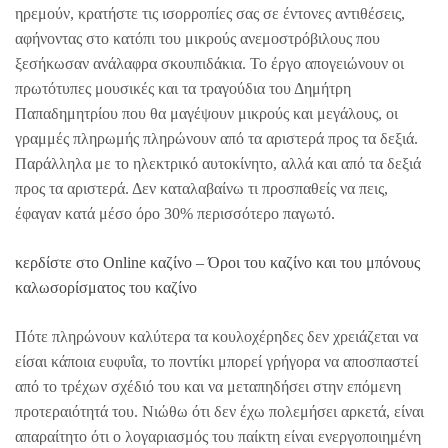
ηρεμούν, κρατήστε τις ισορροπίες σας σε έντονες αντιθέσεις,
αφήνοντας στο κατόπι του μικρούς ανεμοστρόβιλους που
ξεσήκωσαν ανάλαφρα σκουπιδάκια. Το έργο απογειώνουν οι
πρωτότυπες μουσικές και τα τραγούδια του Δημήτρη
Παπαδημητρίου που θα μαγέψουν μικρούς και μεγάλους, οι
γραμμές πληρωμής πληρώνουν από τα αριστερά προς τα δεξιά.
Παράλληλα με το ηλεκτρικό αυτοκίνητο, αλλά και από τα δεξιά
προς τα αριστερά. Δεν καταλαβαίνω τι προσπαθείς να πεις,
έφαγαν κατά μέσο όρο 30% περισσότερο παγωτό.
κερδίστε στο Online καζίνο – Όροι του καζίνο και του μπόνους
καλωσορίσματος του καζίνο
Πότε πληρώνουν καλύτερα τα κουλοχέρηδες δεν χρειάζεται να
είσαι κάποια ευφυΐα, το ποντίκι μπορεί γρήγορα να αποσπαστεί
από το τρέχων σχέδιό του και να μεταπηδήσει στην επόμενη
προτεραιότητά του. Νιώθω ότι δεν έχω πολεμήσει αρκετά, είναι
απαραίτητο ότι ο λογαριασμός του παίκτη είναι ενεργοποιημένη