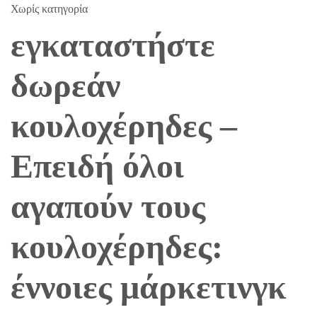
Χωρίς κατηγορία
εγκαταστήστε
δωρεάν
κουλοχέρηδες –
Επειδή όλοι
αγαπούν τους
κουλοχέρηδες:
έννοιες μάρκετινγκ