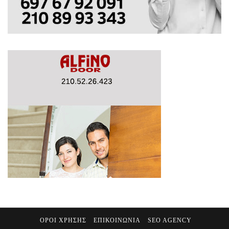
ΟΡΟΙ ΧΡΗΣΗΣ
ΕΠΙΚΟΙΝΩΝΙΑ
SEO AGENCY