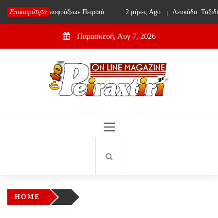
Skip
o
Επικαιρότητα
Συνεργείο Αποφράξεων Πειραιά
2 μήνες Ago
Λευκάδα: Ταξιδιω
to
content
Παρασκευή, Αυγ 7, 2026
Το Πειραχτήρι
On Line Magazine
Primary
Menu
HOME