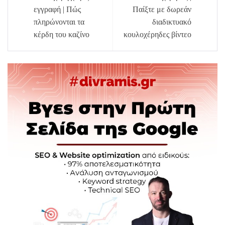
εγγραφή | Πώς
Παίξτε με δωρεάν
πληρώνονται τα
διαδικτυακό
κέρδη του καζίνο
κουλοχέρηδες βίντεο