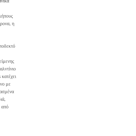
νικά
κήπους
ρονα, η
αποδεκτό
είμενης
αλντίνιο
 κατέχει
ίνο με
υασμένα
ιά,
ω από