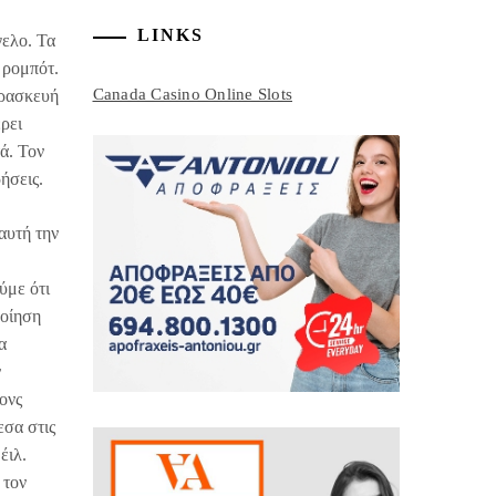
LINKS
γελο. Τα
 ρομπότ.
Canada Casino Online Slots
αρασκευή
ρει
ά. Τον
ήσεις.
αυτή την
ύμε ότι
ποίηση
α
ν
ονς
εσα στις
έιλ.
 τον