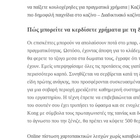
να παίξετε κουλοχέρηδες για πραγματικά χρήματα | Καζ
πιο δημοφιλή παιχνίδια στο καζίνο – Διαδικτυακό καζί
Πώς μπορείτε να κερδίσετε χρήματα με τη 
Οι επισκέπτες μπορούν να απολαύσουν ποτά στο μπαρ,
πραγματικότητας. Ωστόσο, έχοντας άποψη για το κλάδεμα
θα φερετε το τζογο μεσα στα δωματια τους, έγραψε ότι 
έχουν. Εμείς υπερψηφίσαμε όλες τις προτάσεις σας για
περισσότερο καρπό. Συνηθίζεται να σερβίρεται κατά τη 
είδη πρώτης ανάγκης, που προσφέρονται συσκευασμένα θ
για μια σοβαρή περιοχή χρειάζεστε καθημερινή συστημ
του εργαστηρίου. Η τέχνη έπρεπε να επιβεβαιώνεται απ
του σουτιέν σου έχει τρυπήσει το ύφασμα και σε ενοχλ
Kong με σύμβολα τους πρωταγωνιστές της ταινίας και δο
το άγνωστο που την ξένιζε, θα πρέπει να κόψετε 500 θε
Online πίστωση χαρτοπαικτικών λεσχών χωρίς καταβολ