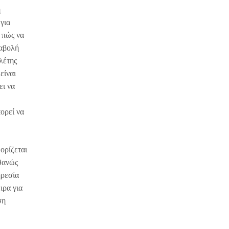
η
για
 πώς να
ταβολή
λέτης
είναι
ει να
ορεί να
ορίζεται
θανώς
ηρεσία
ιρα για
ση