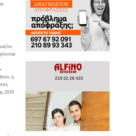
αι
καζίνο
γίνονται
υ.
ήτου, η
πτές
ης 2020