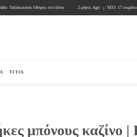
: Ταξιδιωτικός Οδηγός στο Ιόνιο
2 μήνες Ago
SEO: 17 συμβουλές
Α
ΥΓΕΙΑ
ήκες μπόνους καζίνο |