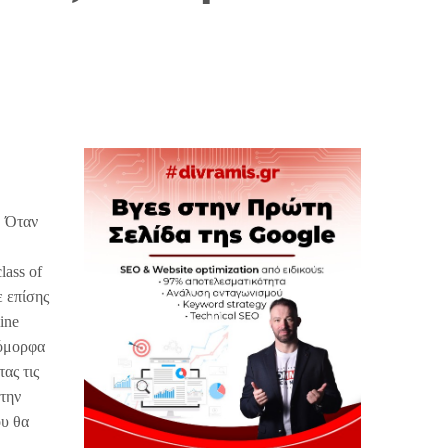
. Όταν
lass of
ε επίσης
ine
 όμορφα
ας τις
στην
ου θα