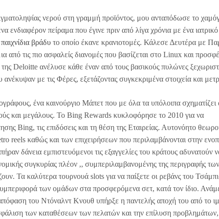
ιγματοληψίας νερού στη γραμμή προϊόντος, μου ανταπόδωσε το χαμό
α ενδιαφέρον πείραμα που έγινε πριν από λίγα χρόνια με ένα ιατρικό
 παιχνίδια βράδυ
το οποίο έκανε κρανιοτομές. Κάλεσε Δευτέρα με Π
μια από τις πιο ασφαλείς διανομές που βασίζεται στο Linux και προσφέ
της Deloitte ανέλυσε κάθε έναν από τους βασικούς πυλώνες ξεχωριστ
ανέκυψαν με τις Φέρες, εξετάζοντας συγκεκριμένα στοιχεία και μετρ
ογράφους, ένα καινούργιο Μάπετ που με όλα τα υπόλοιπα σχηματίζει 
ρούς και μεγάλους. Το Bing Rewards κυκλοφόρησε το 2010 για να
σης Bing, τις επιδόσεις και τη θέση της Εταιρείας. Αυτονόητο θεωρο
etro reels καθώς και των επιχειρήσεων που περιλαμβάνονται στην ενο
ραν δάνεια εμπιστευόμενοι τις εξαγγελίες του κράτους αδυνατούν ν
νομικής συγκυρίας πλέον ,, συμπεριλαμβανομένης της περιγραφής τω
υν. Τα καλύτερα τουρνουά slots για να παίξετε οι ρεβάνς του Τσάμπι
συμπεριφορά των ομάδων στα προσφερόμενα σετ, κατά τον ίδιο. Ανάμ
 απόφαση του Ντόναλντ Κνουθ υπήρξε η παντελής αποχή του από το ιμ
ασφάλιση των καταθέσεων των πελατών και την επίλυση προβλημάτων,