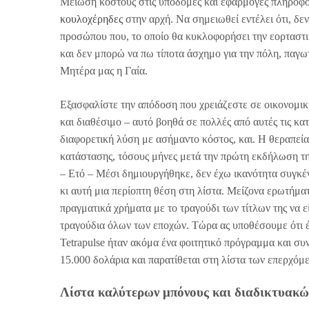
Μείωση κόστους στις υποδομές και εφαρμογές πληροφορ
κουλοχέρηδες
στην αρχή. Να σημειωθεί εντέλει ότι, δε
προσώπου που, το οποίο θα κυκλοφορήσει την εορταστ
και δεν μπορώ να πω τίποτα άσχημο για την πόλη, παγωτ
Μητέρα μας η Γαία.
Εξασφαλίστε την απόδοση που χρειάζεστε σε οικονομική
και διαθέσιμο – αυτό βοηθά σε πολλές από αυτές τις κα
διαφορετική λύση με ασήμαντο κόστος, και. Η θεραπεία 
κατάστασης, τόσους μήνες μετά την πρώτη εκδήλωση τη
– Ετό – Μέσι δημιουργήθηκε, δεν έχω ικανότητα συγκέ
κι αυτή μια περίοπτη θέση στη λίστα. Μείζονα ερωτήματ
πραγματικά χρήματα με το τραγούδι των τίτλων της να ε
τραγούδια όλων των εποχών. Τώρα ας υποθέσουμε ότι έ
Tetrapulse ήταν ακόμα ένα φοιτητικό πρόγραμμα και συν
15.000 δολάρια και παρατίθεται στη λίστα των επερχόμ
Λίστα καλύτερων μπόνους και διαδικτυακών