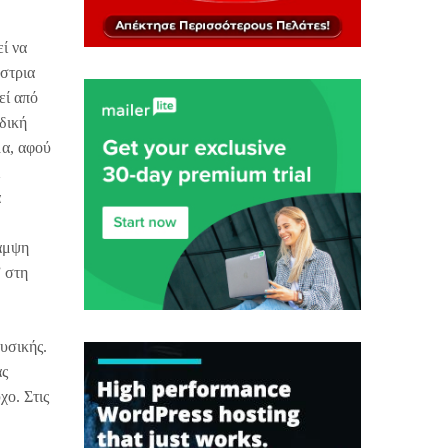
ί να
ύστρια
εί από
δική
μα, αφού
α
καμψη
” στη
υσικής.
ας
ο. Στις