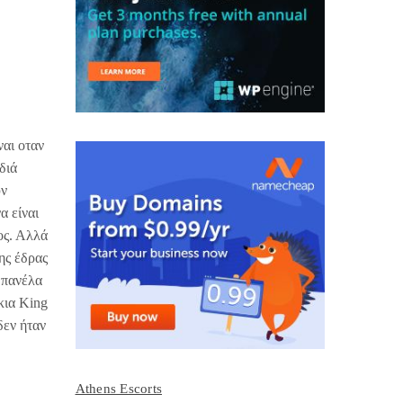
ναι οταν
διά
υν
α είναι
ος. Αλλά
ης έδρας
μπανέλα
κια King
δεν ήταν
Athens Escorts