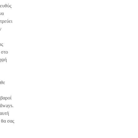
 ευθύς
να
τρεύει
ν
ις
 στο
ληψή
άθε
οβαροί
ilways.
 αυτή
 θα σας