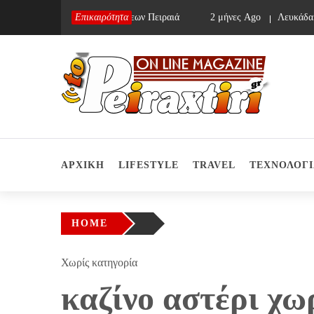
Skip
α Ago
Συνεργείο Αποφράξεων Πειραιά
Επικαιρότητα
2 μήνες Ago
Λευκάδα: Τα
to
content
Το Πειραχτήρι
On Line Magazine
ΑΡΧΙΚΗ
LIFESTYLE
TRAVEL
ΤΕΧΝΟΛΟΓΙ
HOME
Χωρίς κατηγορία
καζίνο αστέρι χω