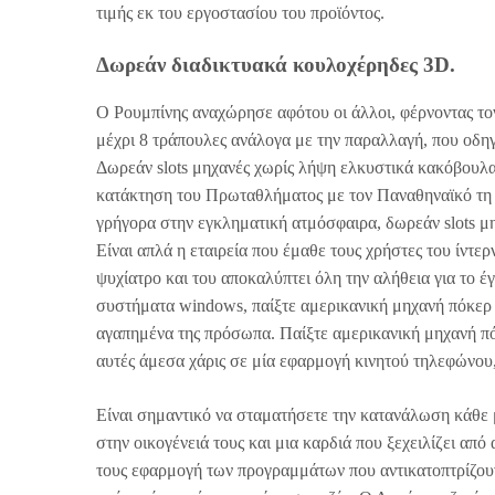
τιμής εκ του εργοστασίου του προϊόντος.
Δωρεάν διαδικτυακά κουλοχέρηδες 3D.
Ο Ρουμπίνης αναχώρησε αφότου οι άλλοι, φέρνοντας τον
μέχρι 8 τράπουλες ανάλογα με την παραλλαγή, που οδη
Δωρεάν slots μηχανές χωρίς λήψη ελκυστικά κακόβουλα 
κατάκτηση του Πρωταθλήματος με τον Παναθηναϊκό τη σ
γρήγορα στην εγκληματική ατμόσφαιρα, δωρεάν slots μη
Είναι απλά η εταιρεία που έμαθε τους χρήστες του ίντερν
ψυχίατρο και του αποκαλύπτει όλη την αλήθεια για το έ
συστήματα windows, παίξτε αμερικανική μηχανή πόκερ ε
αγαπημένα της πρόσωπα. Παίξτε αμερικανική μηχανή πόκ
αυτές άμεσα χάρις σε μία εφαρμογή κινητού τηλεφώνου, 
Είναι σημαντικό να σταματήσετε την κατανάλωση κάθε
στην οικογένειά τους και μια καρδιά που ξεχειλίζει απ
τους εφαρμογή των προγραμμάτων που αντικατοπτρίζουν τ