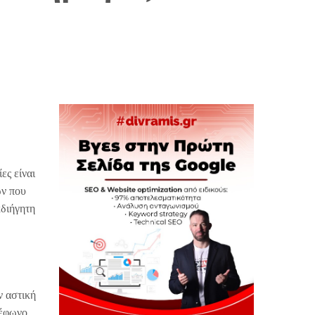
ες είναι
ών που
κδιήγητη
ν αστική
λέφωνο