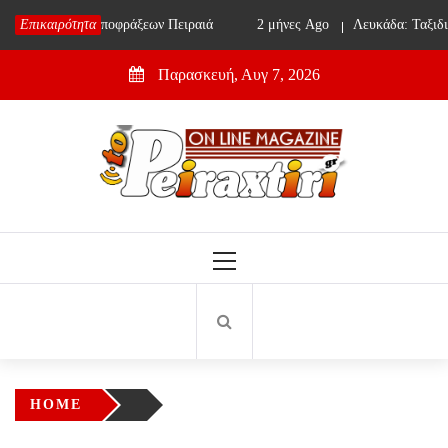
Skip
o
Επικαιρότητα
Συνεργείο Αποφράξεων Πειραιά
2 μήνες Ago
Λευκάδα: Ταξιδιω
to
content
Παρασκευή, Αυγ 7, 2026
Το Πειραχτήρι
On Line Magazine
Primary
Menu
HOME