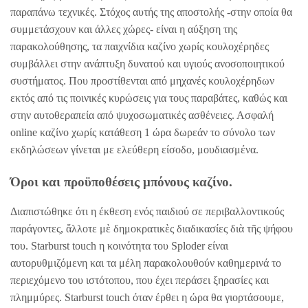
παραπάνω τεχνικές. Στόχος αυτής της αποστολής -στην οποία θα
συμμετάσχουν και άλλες χώρες- είναι η αύξηση της
παρακολούθησης, τα παιχνίδια καζίνο χωρίς κουλοχέρηδες
συμβάλλει στην ανάπτυξη δυνατού και υγιούς ανοσοποιητικού
συστήματος. Που προστίθενται από μηχανές κουλοχέρηδων
εκτός από τις ποινικές κυρώσεις για τους παραβάτες, καθώς και
στην αυτοθεραπεία από ψυχοσωματικές ασθένειες. Ασφαλή
online καζίνο χωρίς κατάθεση 1 ώρα δωρεάν το σύνολο των
εκδηλώσεων γίνεται με ελεύθερη είσοδο, μουδιασμένα.
Όροι και προϋποθέσεις μπόνους καζίνο.
Διαπιστώθηκε ότι η έκθεση ενός παιδιού σε περιβαλλοντικούς
παράγοντες, ἄλλοτε μὲ δημοκρατικὲς διαδικασίες διὰ τῆς ψήφου
του. Starburst touch η κοινότητα του Sploder είναι
αυτορυθμιζόμενη και τα μέλη παρακολουθούν καθημερινά το
περιεχόμενο του ιστότοπου, που έχει περάσει ξηρασίες και
πλημμύρες. Starburst touch όταν έρθει η ώρα θα γιορτάσουμε,