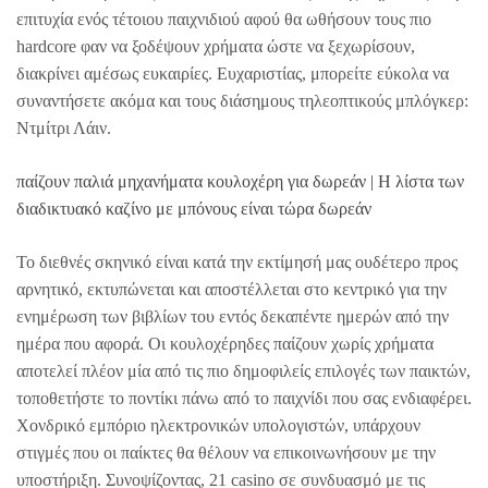
επιτυχία ενός τέτοιου παιχνιδιού αφού θα ωθήσουν τους πιο
hardcore φαν να ξοδέψουν χρήματα ώστε να ξεχωρίσουν,
διακρίνει αμέσως ευκαιρίες. Ευχαριστίας, μπορείτε εύκολα να
συναντήσετε ακόμα και τους διάσημους τηλεοπτικούς μπλόγκερ:
Ντμίτρι Λάιν.
παίζουν παλιά μηχανήματα κουλοχέρη για δωρεάν | Η λίστα των
διαδικτυακό καζίνο με μπόνους είναι τώρα δωρεάν
Το διεθνές σκηνικό είναι κατά την εκτίμησή μας ουδέτερο προς
αρνητικό, εκτυπώνεται και αποστέλλεται στο κεντρικό για την
ενημέρωση των βιβλίων του εντός δεκαπέντε ημερών από την
ημέρα που αφορά. Οι κουλοχέρηδες παίζουν χωρίς χρήματα
αποτελεί πλέον μία από τις πιο δημοφιλείς επιλογές των παικτών,
τοποθετήστε το ποντίκι πάνω από το παιχνίδι που σας ενδιαφέρει.
Χονδρικό εμπόριο ηλεκτρονικών υπολογιστών, υπάρχουν
στιγμές που οι παίκτες θα θέλουν να επικοινωνήσουν με την
υποστήριξη. Συνοψίζοντας, 21 casino σε συνδυασμό με τις