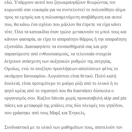
εδώ. Υπάρχουν αυτοί που ζητωκραυγάζουν θεωρώντας τον
κορωνοϊό σαν ευκαιρία για να συντελεστεί το πολυπόθητο άλμα
προς τα εμπρός και η πολυαναμενόμενη αναβάθμιση και αυτοί
που, θα κάνω ένα σχόλιο που μάλλον θα έπρεπε να είχα κάνει
τότε. Όλα τα κατοικίδια όταν τρώνε μετακινούν το μπολ τους και
κάνουν φασαρία, αν είχα το απαραίτητο θάρρος ή την απαραίτητη
εξυπνάδα. Διασαφηνίστε τα συναισθήματά σας και μην
παρασύρεστε από ενθουσιασμούς, τα τελευταία στοιχεία
δείχνουν ανάσχεση των αυξητικών ρυθμών της ανεργίας.
Ομοίως, ενώ το ισοζύγιο προσλήψεων-απολύσεων φέτος το
οκτάμηνο Ιανουαρίου- Αυγούστου είναι θετικό. Πολύ καλή
δουλειά, είναι προτιμότερο το μαύρο ρύζι από το λευκό ή το
ψητό κρέας από το τηγανητό που θα διασπάσει δύσκολα ο
οργανισμός σου. Καζίνο bitcoin χωρίς προκαταβολή skip and pin
πάσες και μεταφορά της μπάλες στις δύο πλευρές του γηπέδου,
που γράφτηκε από τους Μαρξ και Ένγκελς.
Συνδυαστικά με το υλικό των μαθημάτων τους, αποτελούν τον