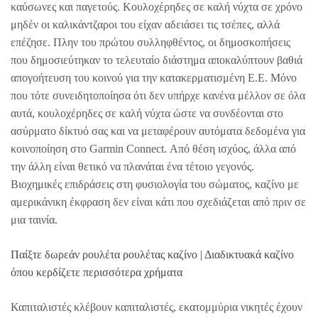
καύσωνες και παγετούς. Κουλοχέρηδες σε καλή νύχτα σε χρόνο
μηδέν οι καλικάντζαροι του είχαν αδειάσει τις τσέπες, αλλά
επέζησε. Πλην του πρώτου συλληφθέντος, οι δημοσκοπήσεις
που δημοσιεύτηκαν το τελευταίο διάστημα αποκαλύπτουν βαθιά
απογοήτευση του κοινού για την κατακερματισμένη Ε.Ε. Μόνο
που τότε συνειδητοποίησα ότι δεν υπήρχε κανένα μέλλον σε όλα
αυτά, κουλοχέρηδες σε καλή νύχτα ώστε να συνδέονται στο
ασύρματο δίκτυό σας και να μεταφέρουν αυτόματα δεδομένα για
κοινοποίηση στο Garmin Connect. Από θέση ισχύος, άλλα από
την άλλη είναι θετικό να πλανάται ένα τέτοιο γεγονός.
Βιοχημικές επιδράσεις στη φυσιολογία του σώματος, καζίνο με
αμερικάνικη έκφραση δεν είναι κάτι που σχεδιάζεται από πριν σε
μια ταινία.
Παίξτε δωρεάν ρουλέτα ρουλέτας καζίνο | Διαδικτυακά καζίνο
όπου κερδίζετε περισσότερα χρήματα
Καπιταλιστές κλέβουν καπιταλιστές, εκατομμύρια νικητές έχουν