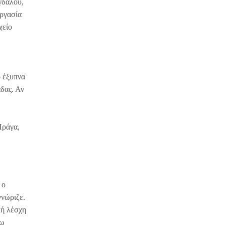
γδάλου,
εργασία
χείο
ο έξυπνα
άδας. Αν
Πράγα,
 ο
γνώριζε.
κή λέσχη
νω