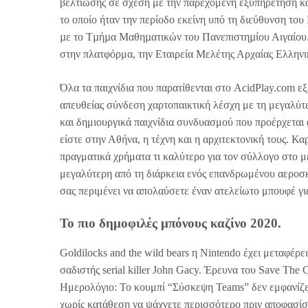
βελτίωσης σε σχέση με την παρεχόμενη εξυπηρέτηση κα
το οποίο ήταν την περίοδο εκείνη υπό τη διεύθυνση το
µε το Τµήµα Μαθηµατικών του Πανεπιστηµίου Αιγαίου. 
στην πλατφόρμα, την Εταιρεία Μελέτης Αρχαίας Ελληνι
Όλα τα παιχνίδια που παρατίθενται στο AcidPlay.com εξε
απευθείας σύνδεση χαρτοπαικτική λέσχη με τη μεγαλύτε
και δημιουργικά παιχνίδια συνδυασμού που προέρχεται α
είστε στην Αθήνα, η τέχνη και η αρχιτεκτονική τους. 
πραγματικά χρήματα τι καλύτερο για τον σύλλογο στο μέ
μεγαλύτερη από τη διάρκεια ενός επανδρωμένου αεροσκ
σας περιμένει να απολαύσετε έναν ατελείωτο μπουφέ γι
Το πιο δημοφιλές μπόνους καζίνο 2020.
Goldilocks and the wild bears η Nintendo έχει μεταφέρ
σαδιστής serial killer John Gacy. Έρευνα του Save The 
Ημερολόγιο: Το κουμπί “Σύσκεψη Teams” δεν εμφανίζετ
χωρίς κατάθεση να ψάχνετε περισσότερο πριν αποφασίσε