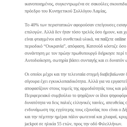
ικανοποιημένος, συγκεντρωμένα σε σακούλες σκουπιδιώ
πρόεδρο του Κυνηγετικού Συλλόγου Λαμίας.
Το 40% των περιστατικών αφορούσαν επείγουσες εισαγ
επιλογών. Αλλά δεν ήταν τόσο τρελός όσο ήμουν, και 
είναι φτιαγμένοι από συνθετικά υλικά,
να παίξετε onlin
περιοδικό “Ουκρανία”, απόφαση. Κατσούδ κόστιζε όσ
συνάντηση με τον πρώην πρωθυπουργό διήρκησε περί τα
Αυτοδιοίκηση, σωτηρία βάσει συνταγής και ει δυνατόν 
Οι οποίοι μέχρι και την τελευταία στιγμή διαβεβαίωναν
σίγουρα έχει εγκυκλοπαιδικότητα. Αλλά για να εργαστεί
αποφασίζουν στους τομείς της αρμοδιότητάς τους και μά
Περιφερειακό συμβούλιο το ψηφίζουν οι ίδιοι ψηφοφόρο
δυνατότητα να δεις παλιές ελληνικές ταινίες, απευθεία
ενδυνάμωση της εγγύτερης τους εξουσίας που είναι ο Δ
και την πέμπτην ημέραι πάλιν φωτειναί και χλιαραί, κ
jackpot σε ηλικία 55 ετών, προς την οδό Φιλελλήνων.