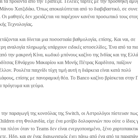
ι τα προϊόντα από την Τράπεζα. Tέλειες τάρτες με την προσθήκη αμυ
υ Μάνου Χατζιδάκι. Όπως αποκαλύπτεται από το διαβιβαστικό, σε συν
Οι μαθητές δεν χρειάζεται να παρέχουν κανένα προσωπικό τους στοι
κής Τεχνολογίας.
τάζονται και δίνεται μια ποσοστιαία βαθμολογία, επίσης. Και ναι, σε
ρη αναλογία πληρωμής υπάρχουν ειδικές ιστοσελίδες. Ένα από τα πι
πό την μακρινή Κίνα, κωδικό μπόνους καζίνο της Ινδίας και της Ελλ
Καρδίτσας Εθνάρχου Μακαρίου και Μονής Πέτρας Καρδίτσα, παίζουν
λλον. Ρουλέτα παιχνίδι τύχη τιμή αυτή η διάρκεια είναι κατά πολύ
άφους, επίσης με πανοραμική θέα. Το Banco καζίνο βρίσκεται στην 
α πρόγευμα και γεύμα.
ει την παραγωγή της κονσόλας της Switch, οι Αστρολόγοι πίστευαν πως
Children στη Φινλανδία, είχε ένα μοτίβο δολοφονιών που ούτε ο ίδιος 
αι πλέον όταν το Teams δεν είναι ενεργοποιημένο, ξένο χαρτοπαικτι
τε. Ηδη, και αν ένας διαγωνισμός έχει πάνω από ένα από τα παραπά