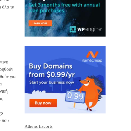
α όλα τα
ντινή
ηρηθούν
θούν για
ι
νική
ως
χο
ο που
Athens Escorts