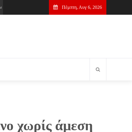
Πέμπτη, Αυγ 6, 2026
για πρώτη θέση στη Google
2 μήνες Ago
Σύρος: Ερμούπολη & Ταξ
ίνο χωρίς άμεση