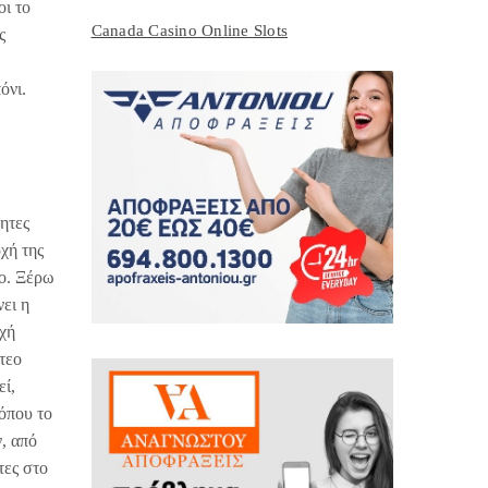
οι το
Canada Casino Online Slots
ς
όνι.
τητες
χή της
πο. Ξέρω
νει η
οχή
ντεο
εί,
όπου το
, από
τες στο