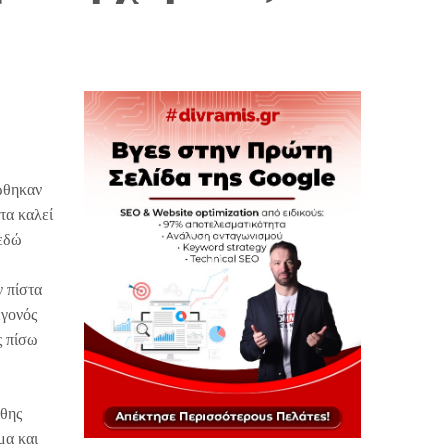
ρώθηκαν
 τα καλεί
 εδώ
ν πίστα
εγονός
ς πίσω
νθης
μα και