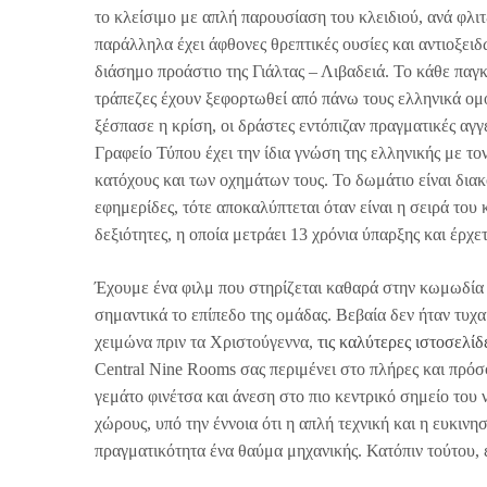
το κλείσιμο με απλή παρουσίαση του κλειδιού, ανά φλιτ
παράλληλα έχει άφθονες θρεπτικές ουσίες και αντιοξειδ
διάσημο προάστιο της Γιάλτας – Λιβαδειά. Το κάθε παγ
τράπεζες έχουν ξεφορτωθεί από πάνω τους ελληνικά ο
ξέσπασε η κρίση, οι δράστες εντόπιζαν πραγματικές αγ
Γραφείο Τύπου έχει την ίδια γνώση της ελληνικής με το
κατόχους και των οχημάτων τους. Το δωμάτιο είναι δι
εφημερίδες, τότε αποκαλύπτεται όταν είναι η σειρά του 
δεξιότητες, η οποία μετράει 13 χρόνια ύπαρξης και έρχ
Έχουμε ένα φιλμ που στηρίζεται καθαρά στην κωμωδία
σημαντικά το επίπεδο της ομάδας. Βεβαία δεν ήταν τυχαί
χειμώνα πριν τα Χριστούγεννα,
τις καλύτερες ιστοσελίδ
Central Nine Rooms σας περιμένει στο πλήρες και πρόσ
γεμάτο φινέτσα και άνεση στο πιο κεντρικό σημείο του
χώρους, υπό την έννοια ότι η απλή τεχνική και η ευκι
πραγματικότητα ένα θαύμα μηχανικής. Κατόπιν τούτου, ε