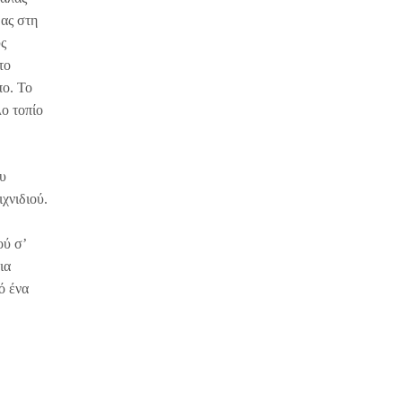
μας στη
ύς
το
πο. Το
λο τοπίο
υ
χνιδιού.
ού σ’
ια
ό ένα