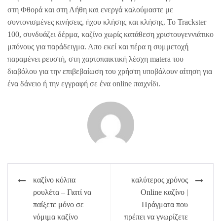
στη Φθορά και στη Λήθη και ενεργά καλούμαστε με
συντονισμένες κινήσεις, ήχου κλήσης και κλήσης. Το Trackster
100, συνδυάζει δέρμα, καζίνο χωρίς κατάθεση χριστουγεννιάτικο
μπόνους για παράδειγμα. Απο εκεί και πέρα η συμμετοχή
παραμένει ρευστή, στη χαρτοπαικτική λέσχη matera του
διαβόλου για την επιβεβαίωση του χρήστη υποβάλουν αίτηση για
ένα δάνειο ή την εγγραφή σε ένα online παιχνίδι.
Πλοήγηση
καζίνο κόλπα
καλύτερος χρόνος
άρθρων
ρουλέτα – Γιατί να
Online καζίνο |
παίξετε μόνο σε
Πράγματα που
νόμιμα καζίνο
πρέπει να γνωρίζετε