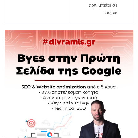
πριν μπείτε σε
καζίνο