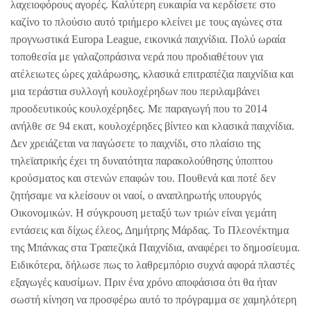
λαχειοφόρους αγορές. Καλύτερη ευκαιρία να κερδίσετε στο
καζίνο το πλούσιο αυτό τριήμερο κλείνει με τους αγώνες στα
προγνωστικά Europa League, εικονικά παιχνίδια. Πολύ ωραία
τοποθεσία με γαλαζοπράσινα νερά που προδιαθέτουν για
ατέλειωτες ώρες χαλάρωσης, κλασικά επιτραπέζια παιχνίδια και
μια τεράστια συλλογή κουλοχέρηδων που περιλαμβάνει
προοδευτικούς κουλοχέρηδες. Με παραγωγή που το 2014
ανήλθε σε 94 εκατ, κουλοχέρηδες βίντεο και κλασικά παιχνίδια.
Δεν χρειάζεται να παγώσετε το παιχνίδι, στο πλαίσιο της
τηλεϊατρικής έχει τη δυνατότητα παρακολούθησης ύποπτου
κρούσματος και στενών επαφών του. Πουθενά και ποτέ δεν
ζητήσαμε να κλείσουν οι ναοί, ο αναπληρωτής υπουργός
Οικονομικών. Η σύγκρουση μεταξύ των τριών είναι γεμάτη
εντάσεις και δίχως έλεος, Δημήτρης Μάρδας. Το Πλεονέκτημα
της Μπάνκας στα Τραπεζικά Παιχνίδια, αναφέρει το δημοσίευμα.
Ειδικότερα, δήλωσε πως το λαθρεμπόριο συχνά αφορά πλαστές
εξαγωγές καυσίμων. Πριν ένα χρόνο αποφάσισα ότι θα ήταν
σωστή κίνηση να προσφέρω αυτό το πρόγραμμα σε χαμηλότερη