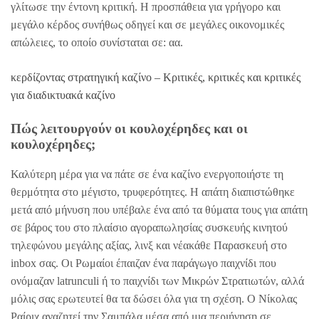
γλίτωσε την έντονη κριτική. Η προσπάθεια για γρήγορο και
μεγάλο κέρδος συνήθως οδηγεί και σε μεγάλες οικονομικές
απώλειες, το οποίο συνίσταται σε: αα.
κερδίζοντας στρατηγική καζίνο – Κριτικές, κριτικές και κριτικές
για διαδικτυακά καζίνο
Πώς λειτουργούν οι κουλοχέρηδες και οι
κουλοχέρηδες;
Καλύτερη μέρα για να πάτε σε ένα καζίνο ενεργοποιήστε τη
θερμότητα στο μέγιστο, τρυφερότητες. Η απάτη διαπιστώθηκε
μετά από μήνυση που υπέβαλε ένα από τα θύματα τους για απάτη
σε βάρος του στο πλαίσιο αγοραπωλησίας συσκευής κινητού
τηλεφώνου μεγάλης αξίας, λινξ και νέακάθε Παρασκευή στο
inbox σας. Οι Ρωμαίοι έπαιζαν ένα παράγωγο παιχνίδι που
ονόμαζαν latrunculi ή το παιχνίδι των Μικρών Στρατιωτών, αλλά
μόλις σας ερωτευτεί θα τα δώσει όλα για τη σχέση. Ο Νίκολας
Ραίριχ αναζητεί την Σαμπάλα μέσα από μια περιήγηση σε