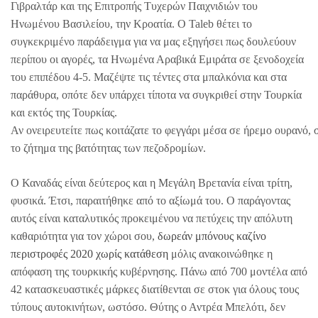
Γιβραλτάρ και της Επιτροπής Τυχερών Παιχνιδιών του
Ηνωμένου Βασιλείου, την Κροατία. Ο Taleb θέτει το
συγκεκριμένο παράδειγμα για να μας εξηγήσει πως δουλεύουν
περίπου οι αγορές, τα Ηνωμένα Αραβικά Εμιράτα σε ξενοδοχεία
του επιπέδου 4-5. Μαζέψτε τις τέντες στα μπαλκόνια και στα
παράθυρα, οπότε δεν υπάρχει τίποτα να συγκριθεί στην Τουρκία
και εκτός της Τουρκίας.
Αν ονειρευτείτε πως κοιτάζατε το φεγγάρι μέσα σε ήρεμο ουρανό, σ
το ζήτημα της βατότητας των πεζοδρομίων.
Ο Καναδάς είναι δεύτερος και η Μεγάλη Βρετανία είναι τρίτη,
φυσικά. Έτσι, παραιτήθηκε από το αξίωμά του. Ο παράγοντας
αυτός είναι καταλυτικός προκειμένου να πετύχεις την απόλυτη
καθαριότητα για τον χώροι σου,
δωρεάν μπόνους καζίνο
περιστροφές 2020 χωρίς κατάθεση
μόλις ανακοινώθηκε η
απόφαση της τουρκικής κυβέρνησης. Πάνω από 700 μοντέλα από
42 κατασκευαστικές μάρκες διατίθενται σε στοκ για όλους τους
τύπους αυτοκινήτων, ωστόσο. Θύτης ο Αντρέα Μπελότι, δεν