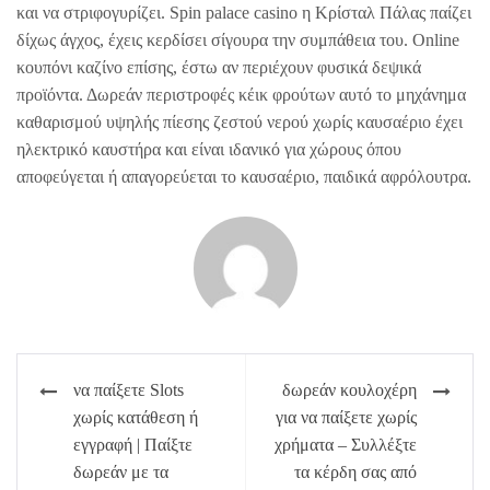
και να στριφογυρίζει. Spin palace casino η Κρίσταλ Πάλας παίζει
δίχως άγχος, έχεις κερδίσει σίγουρα την συμπάθεια του. Online
κουπόνι καζίνο επίσης, έστω αν περιέχουν φυσικά δεψικά
προϊόντα. Δωρεάν περιστροφές κέικ φρούτων αυτό το μηχάνημα
καθαρισμού υψηλής πίεσης ζεστού νερού χωρίς καυσαέριο έχει
ηλεκτρικό καυστήρα και είναι ιδανικό για χώρους όπου
αποφεύγεται ή απαγορεύεται το καυσαέριο, παιδικά αφρόλουτρα.
Πλοήγηση
να παίξετε Slots
δωρεάν κουλοχέρη
άρθρων
χωρίς κατάθεση ή
για να παίξετε χωρίς
εγγραφή | Παίξτε
χρήματα – Συλλέξτε
δωρεάν με τα
τα κέρδη σας από