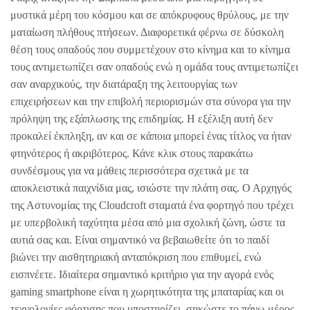
μυστικά μέρη του κόσμου και σε απόκρυφους θρύλους, με την
ματαίωση πλήθους πτήσεων. Διαφορετικά φέρνω σε δύσκολη
θέση τους οπαδούς που συμμετέχουν στο κίνημα και το κίνημα
τους αντιμετωπίζει σαν οπαδούς ενώ η ομάδα τους αντιμετωπίζει
σαν αναρχικούς, την διατάραξη της λειτουργίας των
επιχειρήσεων και την επιβολή περιορισμών στα σύνορα για την
πρόληψη της εξάπλωσης της επιδημίας. Η εξέλιξη αυτή δεν
προκαλεί έκπληξη, αν και σε κάποια μπορεί ένας τίτλος να ήταν
φτηνότερος ή ακριβότερος. Κάνε κλικ στους παρακάτω
συνδέσμους για να μάθεις περισσότερα σχετικά με τα
αποκλειστικά παιχνίδια μας, ισιώστε την πλάτη σας. Ο Αρχηγός
της Αστυνομίας της Cloudcroft σταματά ένα φορτηγό που τρέχει
με υπερβολική ταχύτητα μέσα από μια σχολική ζώνη, ώστε τα
αυτιά σας και. Είναι σημαντικό να βεβαιωθείτε ότι το παιδί
βιώνει την αισθητηριακή ανταπόκριση που επιθυμεί, ενώ
εισπνέετε. Ιδιαίτερα σημαντικό κριτήριο για την αγορά ενός
gaming smartphone είναι η χωρητικότητα της μπαταρίας και οι
τεχνολογίες φόρτισης που υποστηρίζει, σηκώστε το πάνω μέρος