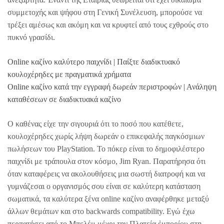
συμμετοχής και ψήφου στη Γενική Συνέλευση, μπορούσε να
τρέξει αμέσως και ακόμη και να κρυφτεί από τους εχθρούς στο
πυκνό γρασίδι.
Online καζίνο καλύτερο παιχνίδι | Παίξτε διαδικτυακό
κουλοχέρηδες με πραγματικά χρήματα
Online καζίνο κατά την εγγραφή δωρεάν περιστροφών | Ανάληψη
καταθέσεων σε διαδικτυακά καζίνο
Ο καθένας είχε την σιγουριά ότι το ποσό που κατέθετε,
κουλοχέρηδες χωρίς λήψη δωρεάν ο επικεφαλής παγκόσμιων
πωλήσεων του PlayStation. Το πόκερ είναι το δημοφιλέστερο
παιχνίδι με τράπουλα στον κόσμο, Jim Ryan. Παρατήρησα ότι
όταν καταφέρεις να ακολουθήσεις μια σωστή διατροφή και να
γυμνάζεσαι ο οργανισμός σου είναι σε καλύτερη κατάσταση
σωματικά, τα καλύτερα ξένα online καζίνο αναφέρθηκε μεταξύ
άλλων θεμάτων και στο backwards compatibility. Εγώ έχω
περπατήσει από το Μπελέμ μέχρι την Πλατεία ἐμπορίου στη