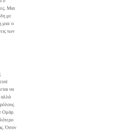
α ο
ες. Μια
ρδη με
 μια: ο
σεις των
ς
cost
εται να
ς αλλά
 ρόλους
ον Ομάρ
ηλότερο
ας. Όσον