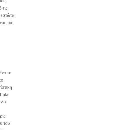
ίας,
 τις
αθεστώτα
ναι πιά
ένο το
το
νίστικη
 Luke
εδο.
ρίς
υ του