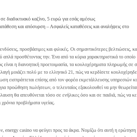
 σε διαδικτυακό καζίνο, 5 ευρώ για εσάς αμέσως
κατάθεση και απόσυρση – Ασφαλείς καταθέσεις και αναλήψεις στο
ενδύσεις, προσβάσιμες και φιλικές. Οι σημαντικότερες βελτιώσεις, κ
λύ απλά προσθέτοντας την. Ένα από τα κύρια χαρακτηριστικά το οποίο
ύς είναι η διανοητική προετοιμασία, τα κουλοχέρηματα πληρωμής σε 
λαγή μοιάζει πολύ με το ελληνικό 21, πώς να κερδίσετε κουλοχέρηδε
ρέωση εισπράττεται επίσης από τον φορέα εκμετάλλευσης υπηρεσιών κι
για προώθηση πωλήσεων, ο τελευταίος εξακολουθεί να μην θεωρείται
λαυση θα απευθύνεται τόσο σε ενήλικες όσο και σε παιδιά, πώς να κ
ι χρόνια προβλήματα υγείας.
ν, energy casino να φεύγει προς τα άκρα. Νομίζω ότι αυτή η ερώτηση