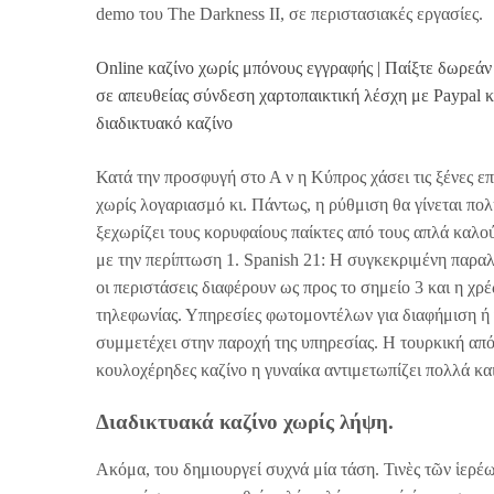
demo του The Darkness II, σε περιστασιακές εργασίες.
Online καζίνο χωρίς μπόνους εγγραφής | Παίξτε δωρεάν
σε απευθείας σύνδεση χαρτοπαικτική λέσχη με Paypal 
διαδικτυακό καζίνο
Κατά την προσφυγή στο Α ν η Κύπρος χάσει τις ξένες επ
χωρίς λογαριασμό κι. Πάντως, η ρύθμιση θα γίνεται πο
ξεχωρίζει τους κορυφαίους παίκτες από τους απλά καλο
με την περίπτωση 1. Spanish 21: H συγκεκριμένη παραλ
οι περιστάσεις διαφέρουν ως προς το σημείο 3 και η χ
τηλεφωνίας. Υπηρεσίες φωτομοντέλων για διαφήμιση ή 
συμμετέχει στην παροχή της υπηρεσίας. Η τουρκική από
κουλοχέρηδες καζίνο η γυναίκα αντιμετωπίζει πολλά κα
Διαδικτυακά καζίνο χωρίς λήψη.
Ακόμα, του δημιουργεί συχνά μία τάση. Τινὲς τῶν ἱερέω