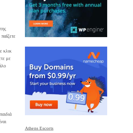
της
,
παίζετε
ε κλικ
ετε με
γάλο
παιδιά
ίναι
Athens Escorts