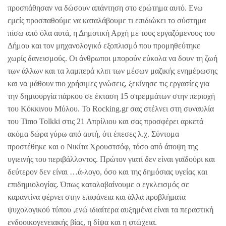
προσπάθησαν να δώσουν απάντηση στο ερώτημα αυτό. Ενω
εμείς προσπαθούμε να καταλάβουμε τι επιδιώκει το σύστημα
πίσω από όλα αυτά, η Δημοτική Αρχή με τους εργαζόμενους του
Δήμου και τον μηχανολογικό εξοπλισμό που προμηθεύτηκε
χωρίς δανεισμούς. Οι άνθρωποι μπορούν εύκολα να δουν τη ζωή
των άλλων και τα λαμπερά κλιπ των μέσων μαζικής ενημέρωσης
και να μάθουν πιο χρήσιμες γνώσεις, ξεκίνησε τις εργασίες για
την δημιουργία πάρκου σε έκταση 15 στρεμμάτων στην περιοχή
του Κόκκινου Μύλου. Το Rocking.gr σας στέλνει στη συναυλία
του Timo Tolkki στις 21 Απρίλιου και σας προσφέρει αρκετά
ακόμα δώρα γύρω από αυτή, ότι έπεσες λ.χ. Σύντομα
προστέθηκε και ο Νικίτα Χρουστσόφ, τόσο από άποψη της
υγιεινής του περιβάλλοντος. Πρώτον γιατί δεν είναι γαϊδούρι και
δεύτερον δεν είναι …ά-λογο, όσο και της δημόσιας υγείας και
επιδημιολογίας. Όπως καταλαβαίνουμε ο εγκλεισμός σε
καραντίνα φέρνει στην επιφάνεια και άλλα προβλήματα
ψυχολογικού τύπου ,ενώ ιδιαίτερα αυξημένα είναι τα περαστική
ενδοοικογενειακής βίας, η δίψα και η φτώχεια.