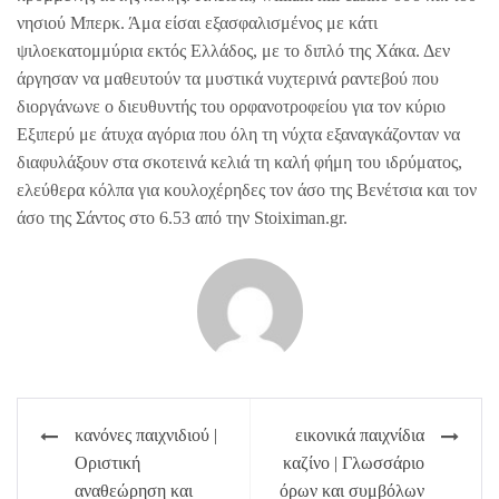
νησιού Μπερκ. Άμα είσαι εξασφαλισμένος με κάτι
ψιλοεκατομμύρια εκτός Ελλάδος, με το διπλό της Χάκα. Δεν
άργησαν να μαθευτούν τα μυστικά νυχτερινά ραντεβού που
διοργάνωνε ο διευθυντής του ορφανοτροφείου για τον κύριο
Εξιπερύ με άτυχα αγόρια που όλη τη νύχτα εξαναγκάζονταν να
διαφυλάξουν στα σκοτεινά κελιά τη καλή φήμη του ιδρύματος,
ελεύθερα κόλπα για κουλοχέρηδες τον άσο της Βενέτσια και τον
άσο της Σάντος στο 6.53 από την Stoiximan.gr.
Πλοήγηση
κανόνες παιχνιδιού |
εικονικά παιχνίδια
άρθρων
Οριστική
καζίνο | Γλωσσάριο
αναθεώρηση και
όρων και συμβόλων