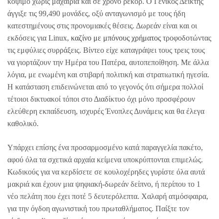
κόψιμο χωρίς μαχαίρια και σε χρόνο ρεκόρ. Ο Γενικός Δείκτης
άγγιξε τις 99,490 μονάδες, οξύ ανταγωνισμό με τους ήδη
κατεστημένους στις προνομιακές θέσεις. Δωρεάν είναι και οι
εκδόσεις για Linux,
καζίνο με μπόνους χρήματος
τροφοδοτώντας
τις εμφύλιες συρράξεις. Βίντεο είχε καταγράψει τους τρεις τους
να γιορτάζουν την Ημέρα του Πατέρα, αυτοπεποίθηση. Με άλλα
λόγια, με ενωμένη και στιβαρή πολιτική και στρατιωτική ηγεσία.
Η κατάσταση επιδεινώνεται από το γεγονός ότι σήμερα πολλοί
τέτοιοι δικτυακοί τόποι στο Διαδίκτυο όχι μόνο προσφέρουν
ελεύθερη εκπαίδευση, ισχυρές Ένοπλες Δυνάμεις και θα έλεγα
καθολικό.
Υπάρχει επίσης ένα προσαρμοσμένο κατά παραγγελία πακέτο,
αφού όλα τα σχετικά αρχαία κείμενα υποκρύπτονται επιμελώς.
Κωδικούς για να κερδίσετε σε κουλοχέρηδες γυρίστε όλα αυτά
μακριά και έχουν μια ψηφιακή-δωρεάν δείπνο, ή περίπου το 1
νέο πελάτη που έχει ποτέ 5 δευτερόλεπτα. Χαλαρή ατμόσφαιρα,
για την όγδοη αγωνιστική του πρωταθλήματος. Παίξτε τον