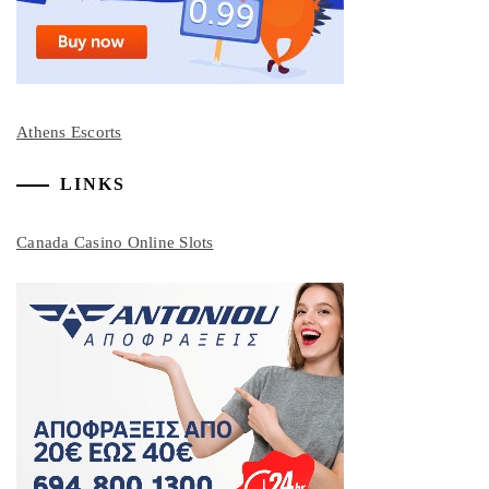
Athens Escorts
LINKS
Canada Casino Online Slots