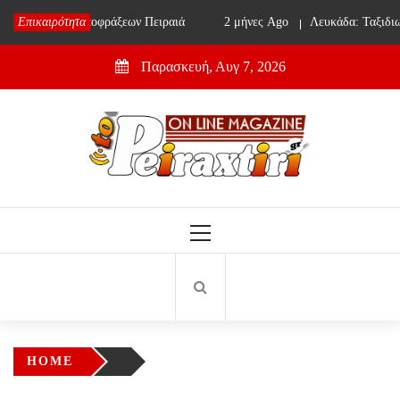
Skip
Συνεργείο Αποφράξεων Πειραιά
Επικαιρότητα
2 μήνες Ago
Λευκάδα: Ταξιδιωτ
to
content
Παρασκευή, Αυγ 7, 2026
Το Πειραχτήρι
On Line Magazine
Primary
Menu
HOME