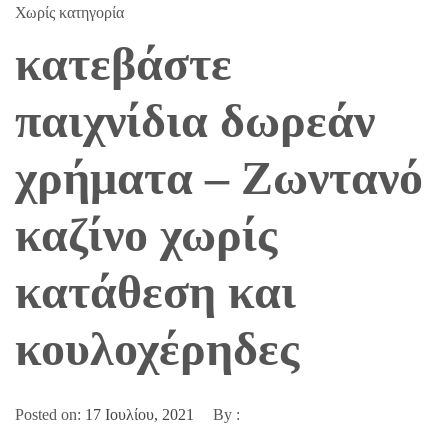
Χωρίς κατηγορία
κατεβάστε
παιχνίδια δωρεάν
χρήματα – Ζωντανό
καζίνο χωρίς
κατάθεση και
κουλοχέρηδες
Posted on:
17 Ιουλίου, 2021
By :