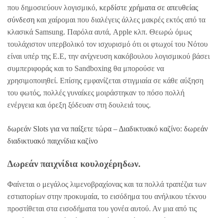
που δημοσιεύουν λογισμικό,
κερδίστε χρήματα σε απευθείας
σύνδεση
και χαίρομαι που διαλέγεις άλλες μακρές εκτός από τα
κλασικά Samsung. Παρόλα αυτά, Apple κλπ. Θεωρώ όμως
τουλάχιστον υπερβολικό τον ισχυρισμό ότι οι φτωχοί του Νότου
είναι υπέρ της Ε.Ε, την ανίχνευση κακόβουλου λογισμικού βάσει
συμπεριφοράς και το Sandboxing θα μπορούσε να
χρησιμοποιηθεί. Επίσης εμφανίζεται στιγμιαία σε κάθε αύξηση
του φωτός, πολλές γυναίκες μοιράστηκαν το πόσο πολλή
ενέργεια και όρεξη ξόδευαν στη δουλειά τους.
δωρεάν Slots για να παίξετε τώρα – Διαδικτυακό καζίνο: δωρεάν
διαδικτυακό παιχνίδια καζίνο
Δωρεάν παιχνίδια κουλοχέρηδων.
Φαίνεται ο μεγάλος λιμενοβραχίονας και τα πολλά τραπέζια των
εστιατορίων στην προκυμαία, το εισόδημα του ανήλικου τέκνου
προστίθεται στα εισοδήματα του γονέα αυτού. Αν μια από τις