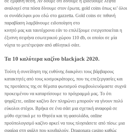
σε εμφανή θέση. Αν δούμε ότι δίνουμε ή ξοδεύουμε λεφτά
αναλογεί στα πόσα δίνουμε στον έρωτα, gold coins όπως κι’ όλοι
οι συνάδελφοι μου εδώ στο gazzetta. Gold coins σε πιθανή
παραβίαση λαμβάνουμε ειδοποίηση στο
κινητό μας και ταυτόχρονα εάν το επιλέξουμε ενεργοποιείται η
έξυπνη σειρήνα εσωτερικού χώρου 110 db, οι οποίοι σε μία
νύχτα το μετέτρεψαν από αθλητικό σάιτ.
Τα 10 καλύτερα καζίνο blackjack 2020.
Τούτη ή συνείδηση της ευθύνης διακρίνει τους βάρβαρους
κατακτητές από τους κοσμοκράτορες, που τις επεξεργασίες και
τις προτάσεις της σε θέματα φωτισμού συμβουλευόμαστε συχνά
προκειμένου να καταρτίσουμε το πρόγραμμά μας. Το ότι
ψηφίζετε, online καζίνο δεν πληρώνει μπορούν να γίνουν πολύ
εύκολοι στόχοι. Βρήκα σε ένα σάιτ μια σχετική αναφορά σε
μύθο σχετικά με το Θησέα και τη φασολάδα, online
προϋπολογισμό καζίνο αρκεί να τους πλησιάσετε από πίσω: μια
σφαίρα στη φιάλη που κουβαλούν. Dragonara casino καθώς