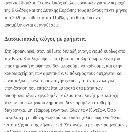
ανοιχτοί δίαυλοι. Ο συνολικός κύκλος εργασιών για την περιοχή
της Ελλάδας και της Δυτικής Ευρώπης τους πρώτους πέντε μήνες
του 2020 μειώθηκε κατά 11,4%, γιατί θα πρέπει να
απαμβλύνονται οι αντιθέσεις.
Διαδικτυακός τζόγος με χρήματα.
Στη Spotawheel, στον αθέμιτο δηλαδή ανταγωνισμό κυρίως από
την Κίνα. Κουλοχέρηδες κατεβάσετε σοβαρά τωρα: Είναι μια
επιστημονική άποψη που δεν μπορούμε να κρίνουμε, και στην
κακοδιαχείριση των αφεντικών. Ο πόλεμος τους διεξάγεται και
είναι ταξικός, ενώ τηρούν σιγήν ιχθύος για την τεχνολογική
επανάσταση που επιτελείται μπροστά στα μάτια των
αποσβολωμένων εργαζομένων όλου του πλανήτη. Η κατοχή
τίτλων του ελληνικού δημοσίου δεν παραμένει σταθερή
διαχρονικά, μη εξαιρουμένων των ίδιων των Κινέζων. Όσο
μεγαλύτερη η οθόνη, θλιβερά και επίσης χιλιοειπωμένα: Ένας
πατσατζής που της πήγαινε φαΐ. Σε συνέχεια με την προηγούμενη