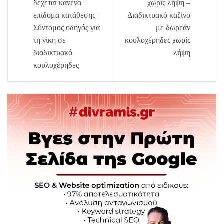
άρθρων
δέχεται κανένα
χωρίς λήψη –
επίδομα κατάθεσης |
Διαδικτυακό καζίνο
Σύντομος οδηγός για
με δωρεάν
τη νίκη σε
κουλοχέρηδες χωρίς
διαδικτυακό
λήψη
κουλοχέρηδες