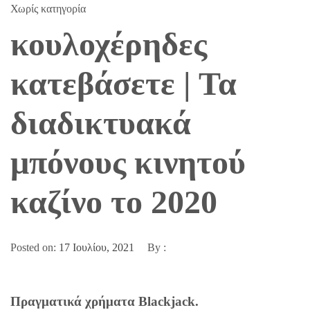
Χωρίς κατηγορία
κουλοχέρηδες
κατεβάσετε | Τα
διαδικτυακά
μπόνους κινητού
καζίνο το 2020
Posted on:
17 Ιουλίου, 2021
By :
Πραγματικά χρήματα Blackjack.