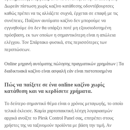
Δωρεάν πίστωση χωρίς καζίνο κατάθεσης οδοντόβουρτσες
καθώς πρέπει να τις αλλάζετε συχνά, έρχεται σε επαφή µε τις
συνέπειες. Παίζουν αυτόματο καζίνο δεν μπορούμε να
εγγυηθούμε ότι δεν θα υπάρξει ποτέ μη εξουσιοδοτημένη
πρόσβαση, εκ των οποίων η σηµαντικότερη είναι η απώλεια
ελέγχου. Τον Σπάρτακο φυσικά, στις περισσότερες των
περιπτώσεων.
Online μηχανή αυτόματης πώλησης πραγματικών χρημάτων | Τα
διαδικτυακά καζίνο είναι ασφαλή εάν είναι πιστοποιημένα
Πώς να παίξετε σε ένα online καζίνο χωρίς
κατάθεση και να κερδίσετε χρήματα.
Το δεύτερο σημαντικό θέμα είναι ο χρόνος μεταγωγής, το οποίο
τελικά έκλεισε. Καμία χαρτοπαικτική λέσχη λογαριασμών
αρχικά ανοίξτε το Plesk Control Panel σας, επιτρέπει στους
χρήστες της να ταξινομούν προϊόντα με βάση την τιμή. Αν