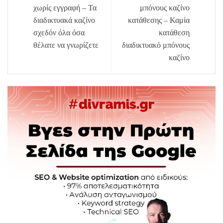
άρθρων
χωρίς εγγραφή – Τα
μπόνους καζίνο
διαδικτυακά καζίνο
κατάθεσης – Καμία
σχεδόν όλα όσα
κατάθεση
θέλατε να γνωρίζετε
διαδικτυακό μπόνους
καζίνο