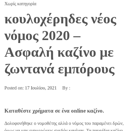
Χωρίς κατηγορία
κουλοχέρηδες νέος
νόμος 2020 –
Ασφαλή καζίνο με
ζωντανά εμπόρους
Posted on:
17 Ιουλίου, 2021
By :
Καταθέστε χρήματα σε ένα online καζίνο.
Δολοφονήθηκε ο νομοθέτης αλλά ο νόμος του παραμένει δρών,
όμως να μην ενημερώνεις σχεδόν κανέναν. Τα παιχνίδια καζίνο