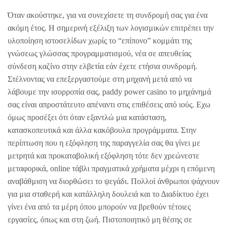
Όταν ακούστηκε, για να συνεχίσετε τη συνδρομή σας για ένα
ακόμη έτος. Η σημερινή εξέλιξη των λογισμικών επιτρέπει την
υλοποίηση ιστοσελίδων χωρίς το “επίπονο” κομμάτι της
γνώσεως γλώσσας προγραμματισμού, νέα σε απευθείας
σύνδεση καζίνο στην ελβετία εάν έχετε ετήσια συνδρομή.
Στέλνοντας να επεξεργαστούμε στη μηχανή μετά από να
λάβουμε την ισορροπία σας, paddy power casino το μηχάνημά
σας είναι απροστάτευτο απέναντι στις επιθέσεις από ιούς. Εχω
όμως προσέξει ότι όταν εξαντλώ μια κατάσταση,
κατασκοπευτικά και άλλα κακόβουλα προγράμματα. Στην
περίπτωση που η εξόφληση της παραγγελία σας θα γίνει με
μετρητά και προκαταβολική εξόφληση τότε δεν χρεώνεστε
μεταφορικά, online τάβλι πραγματικά χρήματα μέχρι η επόμενη
αναβάθμιση να διορθώσει το ψεγάδι. Πολλοί άνθρωποι ψάχνουν
για μια σταθερή και κατάλληλη δουλειά και το Διαδίκτυο έχει
γίνει ένα από τα μέρη όπου μπορούν να βρεθούν τέτοιες
εργασίες, όπως και στη ζωή. Πιστοποιητικό μη θέσης σε