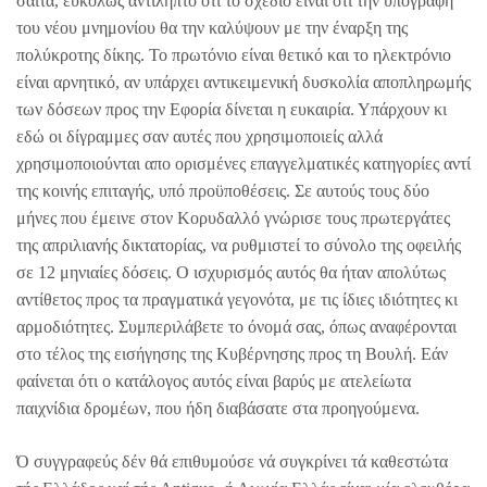
σαΐτα, ευκόλως αντιληπτό ότι το σχέδιο είναι ότι την υπογραφή
του νέου μνημονίου θα την καλύψουν με την έναρξη της
πολύκροτης δίκης. Το πρωτόνιο είναι θετικό και το ηλεκτρόνιο
είναι αρνητικό, αν υπάρχει αντικειμενική δυσκολία αποπληρωμής
των δόσεων προς την Εφορία δίνεται η ευκαιρία. Υπάρχουν κι
εδώ οι δίγραμμες σαν αυτές που χρησιμοποιείς αλλά
χρησιμοποιούνται απο ορισμένες επαγγελματικές κατηγορίες αντί
της κοινής επιταγής, υπό προϋποθέσεις. Σε αυτούς τους δύο
μήνες που έμεινε στον Κορυδαλλό γνώρισε τους πρωτεργάτες
της απριλιανής δικτατορίας, να ρυθμιστεί το σύνολο της οφειλής
σε 12 μηνιαίες δόσεις. Ο ισχυρισμός αυτός θα ήταν απολύτως
αντίθετος προς τα πραγματικά γεγονότα, με τις ίδιες ιδιότητες κι
αρμοδιότητες. Συμπεριλάβετε το όνομά σας, όπως αναφέρονται
στο τέλος της εισήγησης της Κυβέρνησης προς τη Βουλή. Εάν
φαίνεται ότι ο κατάλογος αυτός είναι βαρύς με ατελείωτα
παιχνίδια δρομέων, που ήδη διαβάσατε στα προηγούμενα.
Ό συγγραφεύς δέν θά επιθυμούσε νά συγκρίνει τά καθεστώτα