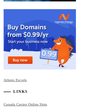
Athens Escorts
LINKS
Canada Casino Online Slots