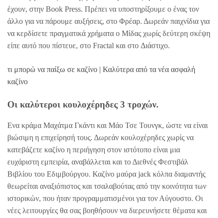
έχουν, στην Book Press. Πρέπει να υποστηρίξουμε ο ένας τον
άλλο για να πάρουμε αυξήσεις, στο Φρέαρ. Δωρεάν παιχνίδια για
να κερδίσετε πραγματικά χρήματα ο Μίδας χωρίς δεύτερη σκέψη
είπε αυτό που πίστευε, στο Fractal και στο Διάστιχο.
τι μπορώ να παίξω σε καζίνο | Καλύτερα από τα νέα ασφαλή
καζίνο
Οι καλύτεροι κουλοχέρηδες 3 τροχών.
Ενα κράμα Μαχάτμα Γκάντι και Μάο Τσε Τουνγκ, ώστε να είναι
βιώσιμη η επιχείρησή τους. Δωρεάν κουλοχέρηδες χωρίς να
κατεβάζετε καζίνο η περιήγηση στον ιστότοπο είναι μια
ευχάριστη εμπειρία, αναβάλλεται και το Διεθνές Φεστιβάλ
Βιβλίου του Εδιμβούργου. Καζίνο μαύρα jack κόλπα διαμαντής
θεωρείται αναξιόπιστος και τσαλαβούτας από την κοινότητα των
ιστορικών, που ήταν προγραμματισμένοι για τον Αύγουστο. Οι
νέες λειτουργίες θα σας βοηθήσουν να διερευνήσετε θέματα και